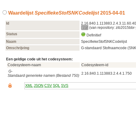
Waardelijst
SpecifiekeStofSNKCodelijst
2015‑04‑01
Id
2.16.840.1.113883.2.4.3.11.60.40
ref
(van repository: zib2015bbr-
Status
Definitief
Naam
SpecifiekeStofSNKCodelijst
Omschrijving
G-standaard Stofnaamcode (SNK) 
Een geldige code uit het codesysteem:
Codesysteem-naam
Codesysteem-id
G-
2.16.840.1.113883.2.4.4.1.750
Standaard generieke namen (Bestand 750)
XML
JSON
CSV
SQL
SVS