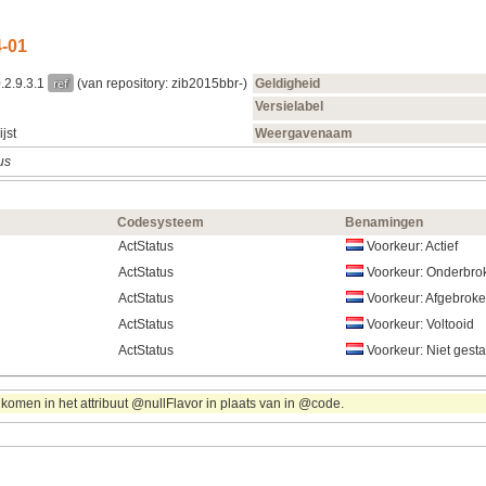
‑01
ref
.2.9.3.1
(van repository: zib2015bbr-)
Geldigheid
Versielabel
jst
Weergavenaam
us
Codesysteem
Benamingen
ActStatus
Voorkeur: Actief
ActStatus
Voorkeur: Onderbro
ActStatus
Voorkeur: Afgebrok
ActStatus
Voorkeur: Voltooid
ActStatus
Voorkeur: Niet gesta
komen in het attribuut @nullFlavor in plaats van in @code.