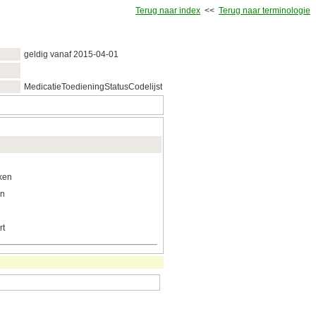
Terug naar index
<<
Terug naar terminologie
geldig vanaf 2015‑04‑01
MedicatieToedieningStatusCodelijst
ken
en
rt