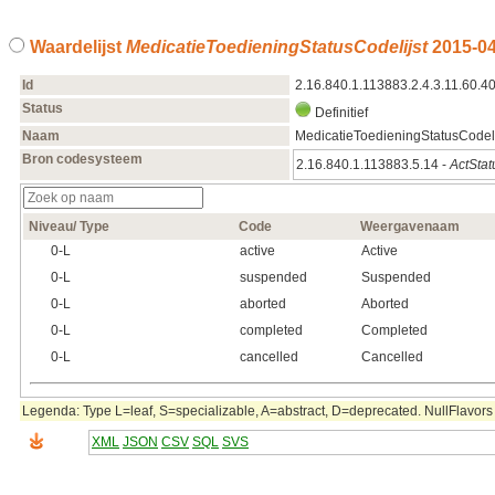
Waardelijst
MedicatieToedieningStatusCodelijst
2015‑04
Id
2.16.840.1.113883.2.4.3.11.60.40
Status
Definitief
Naam
MedicatieToedieningStatusCodeli
Bron codesysteem
2.16.840.1.113883.5.14 -
ActStat
Niveau/ Type
Code
Weergavenaam
0‑L
active
Active
0‑L
suspended
Suspended
0‑L
aborted
Aborted
0‑L
completed
Completed
0‑L
cancelled
Cancelled
Legenda: Type L=leaf, S=specializable, A=abstract, D=deprecated. NullFlavors 
XML
JSON
CSV
SQL
SVS