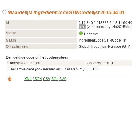
Waardelijst
IngredientCodeGTINCodelijst
2015‑04‑01
Id
2.16.840.1.113883.2.4.3.11.60.40
ref
(van repository: zib2015bbr-
Status
Definitief
Naam
IngredientCodeGTINCodelijst
Omschrijving
Global Trade Item Number (GTIN)
Een geldige code uit het codesysteem:
Codesysteem-naam
Codesysteem-id
EAN artikelcode (ook bekend als GTIN en UPC)
1.3.160
XML
JSON
CSV
SQL
SVS