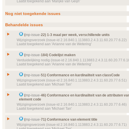
Laatst toegekend aan 'Marijke van Geijn'
Details
Klik hier voor alle issuedetails
Prioriteit
normaal
Object(en)
Doel van verwijzing ontbreekt
mp-dataelement910
Issue
Extra item verzoek (methadonpost)
23280 (2016‑12‑08 09:21:36) Eenheid
Nog niet toegekende issues
Id
mp-issue-
365
Details
Klik hier voor alle issuedetails
Type
Wijzigingsverzoek
Behandelde issues
Status
Afgewezen, toegekend
(
mp-issue-
22) 1-3 maal per week, verschillende units
Prioriteit
normaal
Wijzigingsverzoek (issue-id 2.16.840.1.113883.2.4.3.11.60.20.77.6.22)
Object(en)
Doel van verwijzing ontbreekt
mp-dataelement910
Laatst toegekend aan 'Arianne van de Wetering'
22759 (2016‑06‑24 20:50:38) Aanvullende wense
Details
Klik hier voor alle issuedetails
Issue
1-3 maal per week, verschillende units
(
mp-issue-
184) Codelijst maken
Id
mp-issue-
22
Verduidelijking nodig (issue-id 2.16.840.1.113883.2.4.3.11.60.20.77.6.1
Laatst toegekend aan 'Arianne van de Wetering'
Type
Wijzigingsverzoek
Status
Geannuleerd, toegekend
Issue
Codelijst maken
(
mp-issue-
51) Conformance en kardinaliteit van classCode
Prioriteit
normaal
Id
mp-issue-
184
Wijzigingsverzoek (issue-id 2.16.840.1.113883.2.4.3.11.60.20.77.6.51)
Laatst toegekend aan 'Michael Tan'
Object(en)
Doel van verwijzing ontbreekt
mp-dataelement800
Type
Verduidelijking nodig
9587 (2013‑12‑01) Doseerschema
Status
Geannuleerd, toegekend
Issue
Conformance en kardinaliteit van classCode
Details
(
mp-issue-
46) Conformance en kardinaliteit van de attributen va
Klik hier voor alle issuedetails
Prioriteit
normaal
element code
Id
mp-issue-
51
Wijzigingsverzoek (issue-id 2.16.840.1.113883.2.4.3.11.60.20.77.6.46)
Object(en)
Doel van verwijzing ontbreekt
mp-dataelement910
Type
Wijzigingsverzoek
Laatst toegekend aan 'Michael Tan'
22759 (2016‑06‑24 20:50:38) Aanvullende wense
Status
Geannuleerd, toegekend
Details
Klik hier voor alle issuedetails
Conformance en kardinaliteit van de attributen va
Prioriteit
normaal
Issue
(
mp-issue-
71) Conformance van element title
code
Wijzigingsverzoek (issue-id 2.16.840.1.113883.2.4.3.11.60.20.77.6.71)
Object(en)
Doel van verwijzing ontbreekt
mp-template-
9012 (
Id
mp-issue-
46
Laatst toegekend aan 'Michael Tan'