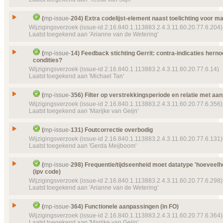
21:23:37) MP_CDA_AuthorParticipation
Type
Wijzigingsverzoek
Details
Klik hier voor alle issuedetails
Issue
Elment @unit heeft geen vocabulaire binding
Status
(
mp-issue-
204) Extra codelijst-element naast toelichting voor ma
Gesloten, toegekend
Id
mp-issue-
102
Wijzigingsverzoek (issue-id 2.16.840.1.113883.2.4.3.11.60.20.77.6.204)
Prioriteit
normaal
Laatst toegekend aan 'Arianne van de Wetering'
Type
Wijzigingsverzoek
Object(en)
Doel van verwijzing ontbreekt
mp-template-
9052 (
Status
BodyWeight
Gesloten, toegekend
Issue
Extra codelijst-element naast toelichting voor ma, 
(
mp-issue-
14) Feedback stichting Gerrit: contra-indicaties her
Doel van verwijzing ontbreekt
mp-template-
9053 (
Prioriteit
normaal
condities?
Id
mp-issue-
204
BodyHeight
Wijzigingsverzoek (issue-id 2.16.840.1.113883.2.4.3.11.60.20.77.6.14)
Object(en)
Template
Quantity unit and translation(s)
mp-templ
Type
Wijzigingsverzoek
Details
Laatst toegekend aan 'Michael Tan'
Klik hier voor alle issuedetails
9021 (2015‑03‑05)
Status
Gesloten, toegekend
Details
Klik hier voor alle issuedetails
Feedback stichting Gerrit: contra-indicaties hern
Prioriteit
normaal
Issue
(
mp-issue-
356) Filter op verstrekkingsperiode en relatie met aa
condities?
Wijzigingsverzoek (issue-id 2.16.840.1.113883.2.4.3.11.60.20.77.6.356)
Object(en)
Waardelijst
mp-valueset-
34 (2017‑05‑05 13:29:41
Id
mp-issue-
14
Laatst toegekend aan 'Marijke van Geijn'
Doel van verwijzing ontbreekt
mp-dataelement910
Type
Wijzigingsverzoek
23284 (2017‑02‑22 08:56:38) Aanvullende informa
Issue
Filter op verstrekkingsperiode en relatie met aans
Status
(
mp-issue-
131) Foutcorrectie overbodig
Gesloten, toegekend
Details
Klik hier voor alle issuedetails
Id
mp-issue-
356
Wijzigingsverzoek (issue-id 2.16.840.1.113883.2.4.3.11.60.20.77.6.131)
Prioriteit
normaal
Laatst toegekend aan 'Gerda Meijboom'
Type
Wijzigingsverzoek
Object(en)
Doel van verwijzing ontbreekt
mp-transactions-
7 (
Status
Opvragen en opleveren potentiële contra-indicatie
Gesloten, toegekend
Issue
Foutcorrectie overbodig
(
mp-issue-
298) Frequentie/tijdseenheid moet datatype 'hoeveelh
Details
Klik hier voor alle issuedetails
Prioriteit
normaal
(ipv code)
Id
mp-issue-
131
Wijzigingsverzoek (issue-id 2.16.840.1.113883.2.4.3.11.60.20.77.6.298)
Object(en)
Doel van verwijzing ontbreekt
mp-dataelement910
Type
Wijzigingsverzoek
Laatst toegekend aan 'Arianne van de Wetering'
23042 (2016‑07‑12 16:14:55) Verstrekkingsperiod
Status
Gesloten, toegekend
Details
Klik hier voor alle issuedetails
Frequentie/tijdseenheid moet datatype 'hoeveelhe
Prioriteit
normaal
Issue
(
mp-issue-
364) Functionele aanpassingen (in FO)
(ipv code)
Wijzigingsverzoek (issue-id 2.16.840.1.113883.2.4.3.11.60.20.77.6.364)
Object(en)
Doel van verwijzing ontbreekt
mp-dataelement910
Id
mp-issue-
298
Laatst toegekend aan 'Marijke van Geijn'