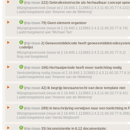
Gesloten, toegekend
Issue
Gebruikindicator -> negationInd
Doel van verwijzing ontbreekt
mp-template-
9006 (
(
mp-issue-
222) Gebruiksinstructie als herhaalbaar concept op
Prioriteit
UsablePeriodandFrequency
normaal
Id
mp-issue-
332
Wijzigingsverzoek (issue-id 2.16.840.1.113883.2.4.3.11.60.20.77.6.222)
Laatst toegekend aan 'Arianne van de Wetering'
Details
Object(en)
Doel van verwijzing ontbreekt
mp-dataelement910
Klik hier voor alle issuedetails
Type
Wijzigingsverzoek
23033 (2016‑07‑11 13:15:31) Geannuleerd Indicat
Status
Gesloten, toegekend
Issue
Gebruiksinstructie als herhaalbaar concept opne
Details
(
mp-issue-
79) Geen element organizer
Klik hier voor alle issuedetails
Prioriteit
normaal
Id
mp-issue-
222
Wijzigingsverzoek (issue-id 2.16.840.1.113883.2.4.3.11.60.20.77.6.79)
Laatst toegekend aan 'Michael Tan'
Object(en)
Doel van verwijzing ontbreekt
mp-template-
9224 (
Type
Wijzigingsverzoek
13:04:13) MPCDAMedicatiegebruikSchema3
Status
Gesloten, toegekend
Issue
Geen element organizer
Details
(
mp-issue-
2) Geneesmiddelcode heeft geneesmiddelcodesystem
Klik hier voor alle issuedetails
Prioriteit
normaal
codelijst
Id
mp-issue-
79
Wijzigingsverzoek (issue-id 2.16.840.1.113883.2.4.3.11.60.20.77.6.2)
Object(en)
Doel van verwijzing ontbreekt
mp-dataelement910
Type
Wijzigingsverzoek
Nog niet toegekend.
22504 (2016‑04‑19 13:56:40) Gebruiksinstructie
Status
Gesloten, toegekend
Details
Klik hier voor alle issuedetails
Geneesmiddelcode heeft geneesmiddelcodesyste
Prioriteit
normaal
Issue
(
mp-issue-
166) Herhaalperiode heeft meer toelichting nodig
codelijst
Verduidelijking nodig (issue-id 2.16.840.1.113883.2.4.3.11.60.20.77.6.1
Object(en)
Doel van verwijzing ontbreekt
mp-template-
9052 (
Id
mp-issue-
2
Laatst toegekend aan 'Arianne van de Wetering'
BodyWeight
Type
Wijzigingsverzoek
Details
Klik hier voor alle issuedetails
Issue
Herhaalperiode heeft meer toelichting nodig
Status
(
mp-issue-
42) Ik begrijp bestaansrecht van deze template niet
Gesloten
Id
mp-issue-
166
Wijzigingsverzoek (issue-id 2.16.840.1.113883.2.4.3.11.60.20.77.6.42)
Prioriteit
normaal
Laatst toegekend aan 'Arianne van de Wetering'
Type
Verduidelijking nodig
Object(en)
Doel van verwijzing ontbreekt
mp-dataelement612
Status
144 (2013‑07‑24)
Gesloten, toegekend
Issue
Ik begrijp bestaansrecht van deze template niet
(
mp-issue-
289) In beschrijving verwijzen naar een toelichting in 
Doel van verwijzing ontbreekt
mp-dataelement612
Prioriteit
normaal
Id
mp-issue-
42
Wijzigingsverzoek (issue-id 2.16.840.1.113883.2.4.3.11.60.20.77.6.289)
147 (2013‑07‑24)
Laatst toegekend aan 'Gerda Meijboom'
Object(en)
Doel van verwijzing ontbreekt
mp-dataelement910
Type
Wijzigingsverzoek
Details
Klik hier voor alle issuedetails
22505 (2016‑04‑19 14:00:27) Herhaalperiode cyc
Status
Gesloten, toegekend
Issue
In beschrijving verwijzen naar een toelichting in F
Details
(
mp-issue-
35) Inconsistentie in 6.12 documentatie:
Klik hier voor alle issuedetails