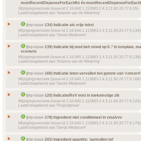
Prioriteit
normaal
mostRecentDispenseForEachRx én mostRecentDispenseForEachR
Id
mp-issue-
289
Wijzigingsverzoek (issue-id 2.16.840.1.113883.2.4.3.11.60.20.77.6.35)
Object(en)
Doel van verwijzing ontbreekt
mp-template-
9090 (
Type
Wijzigingsverzoek
Laatst toegekend aan 'Arianne van de Wetering'
14:25:10) MPNaamEenvoudig
Status
Gesloten, toegekend
Details
Klik hier voor alle issuedetails
Inconsistentie in 6.12 documentatie:
Prioriteit
normaal
(
mp-issue-
134) Indicatie als vrije tekst
Issue
mostRecentDispenseForEachRx én
Wijzigingsverzoek (issue-id 2.16.840.1.113883.2.4.3.11.60.20.77.6.134)
Object(en)
Doel van verwijzing ontbreekt
mp-dataelement910
mostRecentDispenseForEachRxIndicator
Laatst toegekend aan 'Gerda Meijboom'
23283 (2017‑02‑22 08:10:23) Aanvullende informa
Id
mp-issue-
35
Details
Klik hier voor alle issuedetails
Type
Wijzigingsverzoek
Issue
Indicatie als vrije tekst
(
mp-issue-
139) Indicatie bij med beh stond op 0..* in template, ma
Status
scenario
Id
mp-issue-
134
Gesloten, toegekend
Wijzigingsverzoek (issue-id 2.16.840.1.113883.2.4.3.11.60.20.77.6.139)
Type
Wijzigingsverzoek
Prioriteit
normaal
Laatst toegekend aan 'Arianne van de Wetering'
Status
Details
Klik hier voor alle issuedetails
Gesloten, toegekend
Indicatie bij med beh stond op 0..* in template, maa
Prioriteit
normaal
Issue
(
mp-issue-
168) Indicatie laten vervallen ten gunste van 'concern'
scenario
Wijzigingsverzoek (issue-id 2.16.840.1.113883.2.4.3.11.60.20.77.6.168)
Object(en)
Doel van verwijzing ontbreekt
mp-dataelement910
Id
mp-issue-
139
Laatst toegekend aan 'Gerda Meijboom'
19958 (2015‑11‑24 10:02:38) ProbleemNaam
Type
Wijzigingsverzoek
Details
Klik hier voor alle issuedetails
Issue
Indicatie laten vervallen ten gunste van 'concern'
Status
(
mp-issue-
120) Indicatie/RvV mist in toekomstige zib
Gesloten, toegekend
Id
mp-issue-
168
Wijzigingsverzoek (issue-id 2.16.840.1.113883.2.4.3.11.60.20.77.6.120)
Prioriteit
normaal
Laatst toegekend aan 'Projectgroep'
Type
Wijzigingsverzoek
Details
Klik hier voor alle issuedetails
Status
Gesloten, toegekend
Issue
Indicatie/RvV mist in toekomstige zib
(
mp-issue-
178) Ingredient niet conditioneel in vma/vvv
Prioriteit
normaal
Id
mp-issue-
120
Wijzigingsverzoek (issue-id 2.16.840.1.113883.2.4.3.11.60.20.77.6.178)
Laatst toegekend aan 'Gerda Meijboom'
Object(en)
Doel van verwijzing ontbreekt
mp-dataelement910
Type
Wijzigingsverzoek
19955 (2015‑11‑24 10:02:17) Indicatie
Status
Gesloten, toegekend
Issue
Ingredient niet conditioneel in vma/vvv
Issue
Reden van voorschrijven toevoegen
mp-issu
(
mp-issue-
202) Ingredient quantity: 'aanvullen tot'