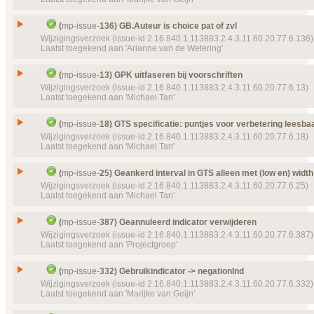
22094 (2016‑02‑02 13:25:41) Reden afspraak
Type
Wijzigingsverzoek
Doel van verwijzing ontbreekt
mp-valueset-
21 (20
Issue
Functionele aanpassingen (in FO)
11:20:39) RedenMedicatieafspraak
Status
(
mp-issue-
136) GB.Auteur is choice pat of zvl
Gesloten, toegekend
Id
mp-issue-
364
Wijzigingsverzoek (issue-id 2.16.840.1.113883.2.4.3.11.60.20.77.6.136)
Details
Klik hier voor alle issuedetails
Prioriteit
normaal
Laatst toegekend aan 'Arianne van de Wetering'
Type
Wijzigingsverzoek
Object(en)
Doel van verwijzing ontbreekt
mp-dataelement910
Status
19950 (2015‑11‑24 09:15:23) Interval
Gesloten, toegekend
Issue
GB.Auteur is choice pat of zvl
(
mp-issue-
13) GPK uitfaseren bij voorschriften
Doel van verwijzing ontbreekt
mp-dataelement910
Prioriteit
normaal
Id
mp-issue-
136
Wijzigingsverzoek (issue-id 2.16.840.1.113883.2.4.3.11.60.20.77.6.13)
22508 (2016‑04‑26 11:04:57) Tijdseenheid
Laatst toegekend aan 'Michael Tan'
Labels
(P907) Publicatie 9.0.7
Type
Wijzigingsverzoek
Details
Klik hier voor alle issuedetails
Status
Details
Klik hier voor alle issuedetails
Gesloten, toegekend
Issue
GPK uitfaseren bij voorschriften
(
mp-issue-
18) GTS specificatie: puntjes voor verbetering leesba
Prioriteit
normaal
Id
mp-issue-
13
Wijzigingsverzoek (issue-id 2.16.840.1.113883.2.4.3.11.60.20.77.6.18)
Laatst toegekend aan 'Michael Tan'
Object(en)
Doel van verwijzing ontbreekt
mp-transactions-
Type
Wijzigingsverzoek
102 (2016‑03‑23 16:32:43)
Status
Gesloten, toegekend
Issue
GTS specificatie: puntjes voor verbetering leesbaa
Details
(
mp-issue-
25) Geankerd interval in GTS alleen met (low en) width
Klik hier voor alle issuedetails
Prioriteit
normaal
Id
mp-issue-
18
Wijzigingsverzoek (issue-id 2.16.840.1.113883.2.4.3.11.60.20.77.6.25)
Laatst toegekend aan 'Michael Tan'
Object(en)
Doel van verwijzing ontbreekt
mp-dataelement800
Type
Wijzigingsverzoek
2460 (2013‑12‑01) Code
Status
Gesloten, toegekend
Issue
Geankerd interval in GTS alleen met (low en) widt
Doel van verwijzing ontbreekt
mp-dataelement612
(
mp-issue-
387) Geannuleerd indicator verwijderen
Prioriteit
2460 (2012‑10‑18 15:48:01) Code
normaal
Id
mp-issue-
25
Wijzigingsverzoek (issue-id 2.16.840.1.113883.2.4.3.11.60.20.77.6.387)
Laatst toegekend aan 'Projectgroep'
Details
Details
Klik hier voor alle issuedetails
Klik hier voor alle issuedetails
Type
Wijzigingsverzoek
Status
Gesloten, toegekend
Issue
Geannuleerd indicator verwijderen
(
mp-issue-
332) Gebruikindicator -> negationInd
Prioriteit
normaal
Id
mp-issue-
387
Wijzigingsverzoek (issue-id 2.16.840.1.113883.2.4.3.11.60.20.77.6.332)
Laatst toegekend aan 'Marijke van Geijn'
Object(en)
Doel van verwijzing ontbreekt
mp-dataelement612
Type
Wijzigingsverzoek
9112 (2013‑07‑24) Doseerschema
Status