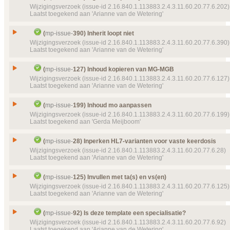
Prioriteit
normaal
Id
mp-issue-
178
Wijzigingsverzoek (issue-id 2.16.840.1.113883.2.4.3.11.60.20.77.6.202)
Details
Klik hier voor alle issuedetails
Laatst toegekend aan 'Arianne van de Wetering'
Details
Klik hier voor alle issuedetails
Type
Wijzigingsverzoek
Status
Gesloten, toegekend
Issue
Ingredient quantity: 'aanvullen tot'
(
mp-issue-
390) Inherit loopt niet
Prioriteit
normaal
Id
mp-issue-
202
Wijzigingsverzoek (issue-id 2.16.840.1.113883.2.4.3.11.60.20.77.6.390)
Laatst toegekend aan 'Arianne van de Wetering'
Object(en)
Doel van verwijzing ontbreekt
mp-transactions-
Type
Wijzigingsverzoek
107 (2016‑04‑13 17:06:07)
Status
Gesloten, toegekend
Issue
Inherit loopt niet
Details
(
mp-issue-
127) Inhoud kopieren van MG-MGB
Klik hier voor alle issuedetails
Prioriteit
normaal
Id
mp-issue-
390
Wijzigingsverzoek (issue-id 2.16.840.1.113883.2.4.3.11.60.20.77.6.127)
Laatst toegekend aan 'Arianne van de Wetering'
Object(en)
Doel van verwijzing ontbreekt
mp-template-
122 (2
Type
Wijzigingsverzoek
IngredientQuantity
Status
Gesloten, toegekend
Issue
Inhoud kopieren van MG-MGB
Template
MP Ingredient quantity
mp-template-
(
mp-issue-
199) Inhoud mo aanpassen
Prioriteit
9071 (2016‑06‑18 20:41:53)
normaal
Id
mp-issue-
127
Wijzigingsverzoek (issue-id 2.16.840.1.113883.2.4.3.11.60.20.77.6.199)
Laatst toegekend aan 'Gerda Meijboom'
Details
Labels
(P907) Publicatie 9.0.7
Klik hier voor alle issuedetails
Type
Wijzigingsverzoek
Status
Object(en)
Doel van verwijzing ontbreekt
mp-dataelement910
Gesloten, toegekend
Issue
Inhoud mo aanpassen
(
mp-issue-
28) Inperken HL7-varianten voor vaste keerdosis
23714 (2018‑04‑20 11:36:35)
Prioriteit
normaal
Id
mp-issue-
199
Wijzigingsverzoek (issue-id 2.16.840.1.113883.2.4.3.11.60.20.77.6.28)
Details
Klik hier voor alle issuedetails
Laatst toegekend aan 'Arianne van de Wetering'
Object(en)
Doel van verwijzing ontbreekt
mp-transactions-
Type
Wijzigingsverzoek
134 (2016‑07‑12 12:16:05)
Status
Gesloten, toegekend
Issue
Inperken HL7-varianten voor vaste keerdosis
Details
(
mp-issue-
125) Invullen met ta(s) en vs(en)
Klik hier voor alle issuedetails
Prioriteit
normaal
Id
mp-issue-
28
Wijzigingsverzoek (issue-id 2.16.840.1.113883.2.4.3.11.60.20.77.6.125)
Laatst toegekend aan 'Arianne van de Wetering'
Object(en)
Doel van verwijzing ontbreekt
mp-transactions-
Type
Wijzigingsverzoek
146 (2016‑11‑08 10:34:41)
Status
Gesloten, toegekend
Issue
Invullen met ta(s) en vs(en)
Details
(
mp-issue-
92) Is deze template een specialisatie?
Klik hier voor alle issuedetails
Prioriteit
normaal
Id
mp-issue-
125
Wijzigingsverzoek (issue-id 2.16.840.1.113883.2.4.3.11.60.20.77.6.92)
Laatst toegekend aan 'Arianne van de Wetering'