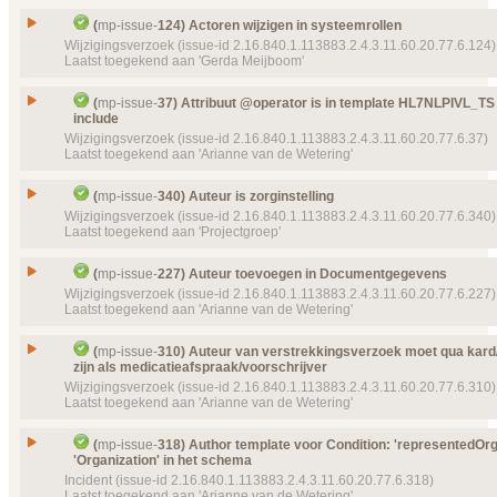
Type
Wijzigingsverzoek
Details
Klik hier voor alle issuedetails
Issue
Actoren niet conform FO
Status
(
mp-issue-
124) Actoren wijzigen in systeemrollen
Gesloten, toegekend
Id
mp-issue-
290
Wijzigingsverzoek (issue-id 2.16.840.1.113883.2.4.3.11.60.20.77.6.124)
Prioriteit
normaal
Laatst toegekend aan 'Gerda Meijboom'
Type
Wijzigingsverzoek
Object(en)
Doel van verwijzing ontbreekt
mp-dataelement910
Status
19944 (2015‑11‑24 09:15:23) Aanvullende instruct
Gesloten, toegekend
Issue
Actoren wijzigen in systeemrollen
(
mp-issue-
37) Attribuut @operator is in template HL7NLPIVL_TS
Details
Klik hier voor alle issuedetails
Prioriteit
normaal
include
Id
mp-issue-
124
Wijzigingsverzoek (issue-id 2.16.840.1.113883.2.4.3.11.60.20.77.6.37)
Object(en)
Doel van verwijzing ontbreekt
mp-transactions-
Type
Wijzigingsverzoek
Laatst toegekend aan 'Arianne van de Wetering'
153 (2016‑11‑10 13:58:49)
Status
Gesloten, toegekend
Details
Klik hier voor alle issuedetails
Attribuut @operator is in template HL7NLPIVL_TS
Prioriteit
normaal
Issue
(
mp-issue-
340) Auteur is zorginstelling
include
Wijzigingsverzoek (issue-id 2.16.840.1.113883.2.4.3.11.60.20.77.6.340)
Details
Klik hier voor alle issuedetails
Id
mp-issue-
37
Laatst toegekend aan 'Projectgroep'
Type
Wijzigingsverzoek
Issue
Auteur is zorginstelling
Status
(
mp-issue-
227) Auteur toevoegen in Documentgegevens
Gesloten, toegekend
Id
mp-issue-
340
Wijzigingsverzoek (issue-id 2.16.840.1.113883.2.4.3.11.60.20.77.6.227)
Prioriteit
normaal
Laatst toegekend aan 'Arianne van de Wetering'
Type
Wijzigingsverzoek
Details
Klik hier voor alle issuedetails
Status
Gesloten, toegekend
Issue
Auteur toevoegen in Documentgegevens
(
mp-issue-
310) Auteur van verstrekkingsverzoek moet qua kard/
Prioriteit
normaal
zijn als medicatieafspraak/voorschrijver
Id
mp-issue-
227
Wijzigingsverzoek (issue-id 2.16.840.1.113883.2.4.3.11.60.20.77.6.310)
Labels
(P907) Publicatie 9.0.7
Type
Wijzigingsverzoek
Laatst toegekend aan 'Arianne van de Wetering'
Status
Object(en)
Doel van verwijzing ontbreekt
mp-template-
9241 (
Gesloten, toegekend
15:06:24) MPCDAMedicatieAfspraakSchemaKopi
Auteur van verstrekkingsverzoek moet qua kard/con
Prioriteit
normaal
Issue
(
mp-issue-
318) Author template voor Condition: 'representedOrga
als medicatieafspraak/voorschrijver
Doel van verwijzing ontbreekt
mp-template-
9246 (
'Organization' in het schema
Object(en)
Doel van verwijzing ontbreekt
mp-dataelement910
10:16:27) MPCDAMedicatiegebruikSchema4
Id
mp-issue-
310
Incident (issue-id 2.16.840.1.113883.2.4.3.11.60.20.77.6.318)
22968 (2016‑07‑04 08:49:36) Documentgegevens
Laatst toegekend aan 'Arianne van de Wetering'
Doel van verwijzing ontbreekt
mp-dataelement910