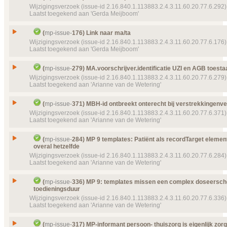
Prioriteit
normaal
Id
mp-issue-
360
Wijzigingsverzoek (issue-id 2.16.840.1.113883.2.4.3.11.60.20.77.6.292)
Laatst toegekend aan 'Gerda Meijboom'
Labels
(P907) Publicatie 9.0.7
Type
Wijzigingsverzoek
Status
Object(en)
Issue
Lichaamslengte en lichaamsgewicht -> zibs
Gesloten, toegekend
Issue
Link naar FO par 7.2 maken
(
mp-issue-
176) Link naar ma/ta
issue-
360
Prioriteit
normaal
Id
mp-issue-
292
Wijzigingsverzoek (issue-id 2.16.840.1.113883.2.4.3.11.60.20.77.6.176)
Doel van verwijzing ontbreekt
mp-transactions-
Laatst toegekend aan 'Gerda Meijboom'
Labels
(P907) Publicatie 9.0.7
Type
Wijzigingsverzoek
102 (2016‑03‑23 16:32:43)
Status
Details
Object(en)
Doel van verwijzing ontbreekt
mp-template-
9234 (2018‑12‑04 14:
Klik hier voor alle issuedetails
Gesloten, toegekend
Issue
Link naar ma/ta
(
mp-issue-
279) MA.voorschrijver.identificatie UZI en AGB toesta
MPCDAVoorstelMedicatieAfspraakDelen2
Prioriteit
normaal
Id
mp-issue-
176
Wijzigingsverzoek (issue-id 2.16.840.1.113883.2.4.3.11.60.20.77.6.279)
Template
Lichaamslengte 2.16.840.1.113883.2.4.3.11.60.7.10.30 
Laatst toegekend aan 'Arianne van de Wetering'
Object(en)
Doel van verwijzing ontbreekt
mp-transactions-
Type
Wijzigingsverzoek
Doel van verwijzing ontbreekt
mp-dataelement910-
23023 (2016‑0
133 (2016‑07‑12 12:16:05)
Status
09:29:02) Lichaamslengte
Gesloten, toegekend
Issue
MA.voorschrijver.identificatie UZI en AGB toestaan
Doel van verwijzing ontbreekt
mp-transactions-
(
mp-issue-
371) MBH-id ontbreekt onterecht bij verstrekkingenve
Doel van verwijzing
Prioriteit
100 (2016‑03‑23 16:32:43)
normaal
Id
mp-issue-
279
Wijzigingsverzoek (issue-id 2.16.840.1.113883.2.4.3.11.60.20.77.6.371)
ontbreekt
2.16.840.1.113883.2.4.3.11.60.7.10.28 (2017‑10‑25)
Laatst toegekend aan 'Arianne van de Wetering'
Details
Object(en)
Doel van verwijzing ontbreekt
mp-dataelement910
Klik hier voor alle issuedetails
Type
Wijzigingsverzoek
lichaamsgewicht
20928 (2015‑11‑25 16:32:40) MedicatieToedienin
Status
Doel van verwijzing ontbreekt
mp-dataelement910-
23028 (2016‑0
Gesloten, toegekend
Issue
MBH-id ontbreekt onterecht bij verstrekkingenverta
Details
(
mp-issue-
284) MP 9 templates: Patiënt als recordTarget element
Klik hier voor alle issuedetails
09:32:02) Lichaamsgewicht
Prioriteit
normaal
overal hetzelfde
Id
mp-issue-
371
Details
Klik hier voor alle issuedetails
Wijzigingsverzoek (issue-id 2.16.840.1.113883.2.4.3.11.60.20.77.6.284)
Object(en)
Doel van verwijzing ontbreekt
mp-transactions-
Type
Wijzigingsverzoek
Laatst toegekend aan 'Arianne van de Wetering'
102 (2016‑03‑23 16:32:43)
Status
Gesloten, toegekend
Details
Klik hier voor alle issuedetails
MP 9 templates: Patiënt als recordTarget element is
Prioriteit
normaal
Issue
(
mp-issue-
336) MP 9: templates missen een complex doseersc
hetzelfde
toedieningsduur
Labels
(P908) Publicatie 9.0.8
Id
mp-issue-
284
Wijzigingsverzoek (issue-id 2.16.840.1.113883.2.4.3.11.60.20.77.6.336)
Laatst toegekend aan 'Arianne van de Wetering'
Object(en)
Doel van verwijzing ontbreekt
mp-transactions-
Type
Wijzigingsverzoek
162 (2018‑11‑29 13:56:11)
Status
Gesloten, toegekend
MP 9: templates missen een complex doseersche
Details
Klik hier voor alle issuedetails
Issue
(
mp-issue-
317) MP-informant persoon- thuiszorg is eigenlijk zor