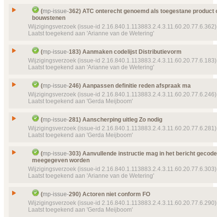
Status
Details
Klik hier voor alle issuedetails
Gesloten, toegekend
Issue
@moodCode
(
mp-issue-
362) ATC onterecht genoemd als toegestane product c
Prioriteit
normaal
bouwstenen
Id
mp-issue-
107
Wijzigingsverzoek (issue-id 2.16.840.1.113883.2.4.3.11.60.20.77.6.362)
Object(en)
Template
MP CDA Aanvullende gebruiksinstructie
Type
Wijzigingsverzoek
Laatst toegekend aan 'Arianne van de Wetering'
template-
9085 (2016‑06‑21 11:48:18)
Status
Gesloten, toegekend
Details
Klik hier voor alle issuedetails
ATC onterecht genoemd als toegestane product co
Prioriteit
normaal
Issue
(
mp-issue-
183) Aanmaken codelijst Distributievorm
bouwstenen
Wijzigingsverzoek (issue-id 2.16.840.1.113883.2.4.3.11.60.20.77.6.183)
Object(en)
Doel van verwijzing ontbreekt
mp-dataelement910
Id
mp-issue-
362
Laatst toegekend aan 'Arianne van de Wetering'
22273 (2016‑02‑18 11:06:23) Toelichting
Type
Wijzigingsverzoek
Doel van verwijzing ontbreekt
mp-template-
9069 (
Issue
Aanmaken codelijst Distributievorm
16:34:05) Toelichting
Status
(
mp-issue-
246) Aanpassen definitie reden afspraak ma
Gesloten, toegekend
Id
mp-issue-
183
Wijzigingsverzoek (issue-id 2.16.840.1.113883.2.4.3.11.60.20.77.6.246)
Template
MP CDA Aanvullende gebruiksinstructie
Prioriteit
normaal
Laatst toegekend aan 'Gerda Meijboom'
template-
9085 (2016‑06‑21 11:48:18)
Type
Wijzigingsverzoek
Labels
(P907) Publicatie 9.0.7
Details
Klik hier voor alle issuedetails
Status
Gesloten, toegekend
Issue
Aanpassen definitie reden afspraak ma
(
mp-issue-
281) Aanscherping uitleg Zo nodig
Object(en)
Issue
Product code: meerdere toestaan
mp-issue-
Prioriteit
normaal
Id
mp-issue-
246
Wijzigingsverzoek (issue-id 2.16.840.1.113883.2.4.3.11.60.20.77.6.281)
Details
Klik hier voor alle issuedetails
Laatst toegekend aan 'Gerda Meijboom'
Object(en)
Template
Distributievorm
mp-template-
9097 (2016
Type
Wijzigingsverzoek
20:34:15)
Status
Gesloten, toegekend
Issue
Aanscherping uitleg Zo nodig
Doel van verwijzing ontbreekt
mp-dataelement910
(
mp-issue-
303) Aanvullende instructie mag in het bericht gecod
Prioriteit
20927 (2015‑11‑25 16:23:57) Distributievorm
normaal
meegegeven worden
Id
mp-issue-
281
Wijzigingsverzoek (issue-id 2.16.840.1.113883.2.4.3.11.60.20.77.6.303)
Details
Object(en)
Doel van verwijzing ontbreekt
mp-dataelement910
Klik hier voor alle issuedetails
Type
Wijzigingsverzoek
Laatst toegekend aan 'Arianne van de Wetering'
22094 (2016‑02‑02 13:25:41) Reden afspraak
Status
Gesloten, toegekend
Details
Klik hier voor alle issuedetails
Aanvullende instructie mag in het bericht gecodee
Prioriteit
normaal
Issue
(
mp-issue-
290) Actoren niet conform FO
meegegeven worden
Wijzigingsverzoek (issue-id 2.16.840.1.113883.2.4.3.11.60.20.77.6.290)
Object(en)
Doel van verwijzing ontbreekt
mp-dataelement910
Id
mp-issue-
303
Laatst toegekend aan 'Gerda Meijboom'
22512 (2016‑04‑26 12:51:47) Zo nodig