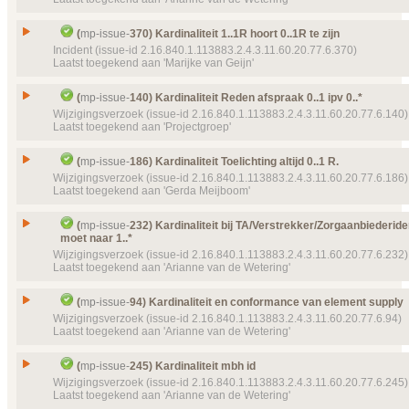
Object(en)
Template
Quantity unit and translation(s)
mp-templ
Type
Wijzigingsverzoek
9021 (2015‑03‑05)
Status
Gesloten, toegekend
Issue
Is deze template een specialisatie?
Details
(
mp-issue-
370) Kardinaliteit 1..1R hoort 0..1R te zijn
Klik hier voor alle issuedetails
Prioriteit
normaal
Id
mp-issue-
92
Incident (issue-id 2.16.840.1.113883.2.4.3.11.60.20.77.6.370)
Laatst toegekend aan 'Marijke van Geijn'
Object(en)
Doel van verwijzing ontbreekt
mp-transactions-
Type
Wijzigingsverzoek
131 (2016‑07‑12 11:39:14)
Status
Gesloten, toegekend
Issue
Kardinaliteit 1..1R hoort 0..1R te zijn
Details
(
mp-issue-
140) Kardinaliteit Reden afspraak 0..1 ipv 0..*
Klik hier voor alle issuedetails
Prioriteit
normaal
Id
mp-issue-
370
Wijzigingsverzoek (issue-id 2.16.840.1.113883.2.4.3.11.60.20.77.6.140)
Laatst toegekend aan 'Projectgroep'
Object(en)
Doel van verwijzing ontbreekt
mp-template-
9090 (
Type
Incident
14:25:10) MPNaamEenvoudig
Status
Gesloten, toegekend
Issue
Kardinaliteit Reden afspraak 0..1 ipv 0..*
Details
(
mp-issue-
186) Kardinaliteit Toelichting altijd 0..1 R.
Klik hier voor alle issuedetails
Prioriteit
normaal
Id
mp-issue-
140
Wijzigingsverzoek (issue-id 2.16.840.1.113883.2.4.3.11.60.20.77.6.186)
Laatst toegekend aan 'Gerda Meijboom'
Labels
(P908) Publicatie 9.0.8
Type
Wijzigingsverzoek
Status
Object(en)
Doel van verwijzing ontbreekt
mp-transactions-
Gesloten, toegekend
Issue
Kardinaliteit Toelichting altijd 0..1 R.
(
mp-issue-
232) Kardinaliteit bij TA/Verstrekker/Zorgaanbiederiden
162 (2018‑11‑29 13:56:11)
Prioriteit
normaal
moet naar 1..*
Id
mp-issue-
186
Details
Klik hier voor alle issuedetails
Wijzigingsverzoek (issue-id 2.16.840.1.113883.2.4.3.11.60.20.77.6.232)
Object(en)
Doel van verwijzing ontbreekt
mp-template-
9148 (
Type
Wijzigingsverzoek
Laatst toegekend aan 'Arianne van de Wetering'
13:04:13) MPCDAMedicatieAfspraakSchema
Status
Gesloten, toegekend
Doel van verwijzing ontbreekt
mp-transactions-
Kardinaliteit bij TA/Verstrekker/Zorgaanbiederident
Prioriteit
102 (2016‑03‑23 16:32:43)
normaal
Issue
(
mp-issue-
94) Kardinaliteit en conformance van element supply
naar 1..*
Wijzigingsverzoek (issue-id 2.16.840.1.113883.2.4.3.11.60.20.77.6.94)
Details
Object(en)
Doel van verwijzing ontbreekt
mp-dataelement910
Klik hier voor alle issuedetails
Id
mp-issue-
232
Laatst toegekend aan 'Arianne van de Wetering'
22273 (2016‑02‑18 11:06:23) Toelichting
Type
Wijzigingsverzoek
Template
MP CDA Voorstel Verstrekkingsverzoek
m
Issue
Kardinaliteit en conformance van element supply
9131 (2016‑07‑14 20:22:41)
Status
(
mp-issue-
245) Kardinaliteit mbh id
Gesloten, toegekend
Id
mp-issue-
94
Wijzigingsverzoek (issue-id 2.16.840.1.113883.2.4.3.11.60.20.77.6.245)
Template
MP CDA Voorstel Medicatieafspraak
mp-
Prioriteit
normaal
Laatst toegekend aan 'Arianne van de Wetering'
9153 (2016‑07‑26 16:23:45)
Type
Wijzigingsverzoek
Object(en)
Doel van verwijzing ontbreekt
mp-dataelement910