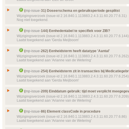
Object(en)
Doel van verwijzing ontbreekt
mp-template-
9066 (
Type
Wijzigingsverzoek
21:23:37)
Status
Gesloten, toegekend
Issue
Documentgegevens: terminologie toevoegen
Doel van verwijzing ontbreekt
mp-template-
9152 (
(
mp-issue-
31) Doseerschema en gebruiksperiode gesplitst
Prioriteit
16:33:18) MPCDAToedieningsafspraakSchema
normaal
Id
mp-issue-
122
Wijzigingsverzoek (issue-id 2.16.840.1.113883.2.4.3.11.60.20.77.6.31)
Nog niet toegekend.
Object(en)
Template
Doel van verwijzing ontbreekt
MP MedBeh identificatie
mp-template-
mp-template-
9132 (
Type
Wijzigingsverzoek
9084 (2016‑06‑21 10:38:38)
20:36:40) MPHL7MedicatieoverzichtOrganizer
Status
Gesloten, toegekend
Issue
Doseerschema en gebruiksperiode gesplitst
Details
Template
MP HL7 Voorstel medicatieafspraak Org
(
mp-issue-
144) Eenhedentabel te specifiek voor ZIB?
Klik hier voor alle issuedetails
Prioriteit
template-
normaal
9127 (2016‑07‑14 13:40:30)
Id
mp-issue-
31
Wijzigingsverzoek (issue-id 2.16.840.1.113883.2.4.3.11.60.20.77.6.144)
Laatst toegekend aan 'Gerda Meijboom'
Object(en)
Doel van verwijzing ontbreekt
Doel van verwijzing ontbreekt
mp-template-
mp-dataelement910
9067 (
Type
Wijzigingsverzoek
10:22:09) Stoptype
22968 (2016‑07‑04 08:49:36) Documentgegevens
Status
Gesloten
Issue
Eenhedentabel te specifiek voor ZIB?
Details
Template
MP Verstrekking identificatie
mp-templat
(
mp-issue-
262) Eenheidsterm heeft datatype 'Aantal'
Klik hier voor alle issuedetails
Prioriteit
9102 (2016‑06‑24 13:30:45)
normaal
Id
mp-issue-
144
Wijzigingsverzoek (issue-id 2.16.840.1.113883.2.4.3.11.60.20.77.6.262)
Laatst toegekend aan 'Arianne van de Wetering'
Object(en)
Doel van verwijzing ontbreekt
Doel van verwijzing ontbreekt
mp-template-
mp-template-
9154 (
105 (2
Type
Wijzigingsverzoek
18:15:33) MPCDAMedicatiegebruikSchema
MedicationAdministrationEvent
Status
Gesloten, toegekend
Issue
Eenheidsterm heeft datatype 'Aantal'
Details
Doel van verwijzing ontbreekt
mp-template-
9114 (
(
mp-issue-
254) Eenheidsterm zit in transacties bij Medicatiegebr
Klik hier voor alle issuedetails
Prioriteit
17:07:44) RedenMedicatieGebruik
normaal
Id
mp-issue-
262
Wijzigingsverzoek (issue-id 2.16.840.1.113883.2.4.3.11.60.20.77.6.254)
Laatst toegekend aan 'Gerda Meijboom'
Object(en)
Template
Doel van verwijzing ontbreekt
Distributievorm
mp-template-
mp-dataelement910
9097 (2016
Type
Wijzigingsverzoek
20:34:15)
22613 (2016‑06‑02 09:47:24) Eenheid
Status
Gesloten, toegekend
Issue
Eenheidsterm zit in transacties bij Medicatiegebrui
Details
Template
MP Ingredient quantity
mp-template-
(
mp-issue-
209) Einddatum gebruik: tijd moet verplicht meegege
Klik hier voor alle issuedetails
Prioriteit
9071 (2016‑06‑18 20:41:53)
normaal
Id
mp-issue-
254
Wijzigingsverzoek (issue-id 2.16.840.1.113883.2.4.3.11.60.20.77.6.209)
Laatst toegekend aan 'Arianne van de Wetering'
Object(en)
Doel van verwijzing ontbreekt
Doel van verwijzing ontbreekt
mp-template-
mp-dataelement910
9166 (
Type
Wijzigingsverzoek
MPMAVoorschrijver
22618 (2016‑06‑02 09:59:26) Eenheidsterm
Status
Gesloten, toegekend
Issue
Einddatum gebruik: tijd moet verplicht meegegev
Details
Details
(
mp-issue-
86) Element classCode in procedure
Klik hier voor alle issuedetails
Klik hier voor alle issuedetails
Prioriteit
normaal
Id
mp-issue-
209
Wijzigingsverzoek (issue-id 2.16.840.1.113883.2.4.3.11.60.20.77.6.86)
Laatst toegekend aan 'Arianne van de Wetering'
Object(en)
Doel van verwijzing ontbreekt
mp-dataelement910
Type
Wijzigingsverzoek
22730 (2016‑06‑21 11:23:07) Eenheidsterm
Status