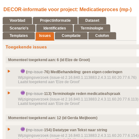
DECOR-informatie voor project: Medicatieproces (mp-)
Voorblad
Projectinformatie
Dataset
Scenario's
Identificaties
Terminologie
Templates
Issues
Compilatie
Colofon
Toegekende issues
Momenteel toegekend aan: 6 (id Elze de Groot)
(
mp-issue-
76) MedBehandeling: geen eigen coderingen
Wijzigingsverzoek (issue-id 2.16.840.1.113883.2.4.3.11.60.20.77.6.76)
Laatst toegekend aan 'Elze de Groot'
Issue
MedBehandeling: geen eigen coderingen
(
mp-issue-
113) Terminologie reden medicatieafspraak
Id
mp-issue-
76
Wijzigingsverzoek (issue-id 2.16.840.1.113883.2.4.3.11.60.20.77.6.113)
Laatst toegekend aan 'Elze de Groot'
Type
Wijzigingsverzoek
Status
Afgewezen, toegekend
Issue
Terminologie reden medicatieafspraak
Momenteel toegekend aan: 12 (id Gerda Meijboom)
Prioriteit
normaal
Id
mp-issue-
113
Details
Klik hier voor alle issuedetails
Type
Wijzigingsverzoek
(
mp-issue-
154) Datatype van Tekst naar string
Status
Afgewezen, toegekend
Wijzigingsverzoek (issue-id 2.16.840.1.113883.2.4.3.11.60.20.77.6.154)