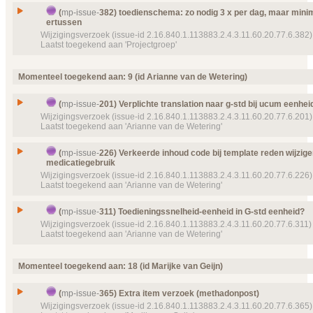
Niet-geneesmiddelen zonder G-standaard code/in
Prioriteit
normaal
Issue
(
mp-issue-
382) toedienschema: zo nodig 3 x per dag, maar mini
kunnen voorschrijven
ertussen
Object(en)
Doel van verwijzing ontbreekt
mp-dataelement910
Id
mp-issue-
367
Wijzigingsverzoek (issue-id 2.16.840.1.113883.2.4.3.11.60.20.77.6.382)
19953 (2015‑11‑24 09:15:23) Dagdeel
Laatst toegekend aan 'Projectgroep'
Type
Wijzigingsverzoek
Details
Klik hier voor alle issuedetails
Status
Afgewezen, toegekend
toedienschema: zo nodig 3 x per dag, maar minima
Issue
ertussen
Momenteel toegekend aan: 9 (id Arianne van de Wetering)
Prioriteit
normaal
Id
mp-issue-
382
Object(en)
Doel van verwijzing ontbreekt
mp-dataelement910
19925 (2015‑11‑24 09:13:30) Afgesproken genee
(
mp-issue-
201) Verplichte translation naar g-std bij ucum eenhei
Type
Wijzigingsverzoek
Wijzigingsverzoek (issue-id 2.16.840.1.113883.2.4.3.11.60.20.77.6.201)
Details
Klik hier voor alle issuedetails
Status
Afgewezen, toegekend
Laatst toegekend aan 'Arianne van de Wetering'
Prioriteit
normaal
Issue
Verplichte translation naar g-std bij ucum eenheid
Object(en)
Doel van verwijzing ontbreekt
mp-dataelement910
(
mp-issue-
226) Verkeerde inhoud code bij template reden wijzig
23256 (2016‑12‑08 09:21:36) Toedieningsschema
medicatiegebruik
Id
mp-issue-
201
Wijzigingsverzoek (issue-id 2.16.840.1.113883.2.4.3.11.60.20.77.6.226)
Details
Klik hier voor alle issuedetails
Type
Wijzigingsverzoek
Laatst toegekend aan 'Arianne van de Wetering'
Status
Afgewezen, toegekend
Verkeerde inhoud code bij template reden wijzige
Prioriteit
normaal
Issue
(
mp-issue-
311) Toedieningssnelheid-eenheid in G-std eenheid?
medicatiegebruik
Wijzigingsverzoek (issue-id 2.16.840.1.113883.2.4.3.11.60.20.77.6.311)
Object(en)
Template
Quantity unit and translation(s)
mp-templ
Id
mp-issue-
226
Laatst toegekend aan 'Arianne van de Wetering'
9021 (2015‑03‑05)
Type
Wijzigingsverzoek
Details
Klik hier voor alle issuedetails
Issue
Toedieningssnelheid-eenheid in G-std eenheid?
Status
Afgewezen, toegekend
Momenteel toegekend aan: 18 (id Marijke van Geijn)
Id
mp-issue-
311
Prioriteit
normaal
Type
Wijzigingsverzoek
Object(en)
Doel van verwijzing ontbreekt
mp-template-
9115 (
(
mp-issue-
365) Extra item verzoek (methadonpost)
Status
17:17:19) RedenWijzStopMedicatieGebruik
Afgewezen, toegekend
Wijzigingsverzoek (issue-id 2.16.840.1.113883.2.4.3.11.60.20.77.6.365)