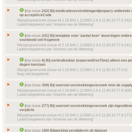
Status
156 (2016‑12‑08 15:34:20)
Gesloten, toegekend
Bij medicatieafspraak is de afspraakdatum+tijd verp
Details
Klik hier voor alle issuedetails
Prioriteit
normaal
Issue
(
mp-issue-
242) Bij medicatieverstrekkingenlijstquery ontbreekt 
template controleert dit nu niet
op acceptAckCode
Object(en)
Template
MP CDA Voorstel Verstrekkingsverzoek
m
Id
mp-issue-
377
Wijzigingsverzoek (issue-id 2.16.840.1.113883.2.4.3.11.60.20.77.6.242)
9131 (2016‑07‑14 20:22:41)
Laatst toegekend aan 'Arianne van de Wetering'
Type
Wijzigingsverzoek
Details
Klik hier voor alle issuedetails
Status
Gesloten, toegekend
Bij medicatieverstrekkingenlijstquery ontbreekt ee
Issue
(
mp-issue-
241) Bij template voor 'aantal keer' doseringen ontbre
acceptAckCode
Prioriteit
normaal
voorbeeld xml fragment
Id
mp-issue-
242
Labels
Wijzigingsverzoek (issue-id 2.16.840.1.113883.2.4.3.11.60.20.77.6.241)
(P908) Publicatie 9.0.8
Laatst toegekend aan 'Arianne van de Wetering'
Type
Wijzigingsverzoek
Object(en)
Doel van verwijzing ontbreekt
mp-template-
9233 (
Status
13:05:47) MPCDAMedicatieAfspraakSchemaInho
Gesloten, toegekend
Bij template voor 'aantal keer' doseringen ontbreek
Issue
(
mp-issue-
6) Bij verbruiksduur (expectedUseTime) alleen een pe
voorbeeld xml fragment
Details
Prioriteit
normaal
Klik hier voor alle issuedetails
dagen toestaan
Id
mp-issue-
241
Object(en)
Wijzigingsverzoek (issue-id 2.16.840.1.113883.2.4.3.11.60.20.77.6.6)
Doel van verwijzing ontbreekt
mp-template-
9 (201
Nog niet toegekend.
MedicationDispenseListQuery
Type
Wijzigingsverzoek
Details
Klik hier voor alle issuedetails
Status
Gesloten, toegekend
Bij verbruiksduur (expectedUseTime) alleen een p
Issue
(
mp-issue-
309) Bij voorstel verstrekkingsverzoek mist de suppl
dagen toestaan
Prioriteit
normaal
Wijzigingsverzoek (issue-id 2.16.840.1.113883.2.4.3.11.60.20.77.6.309)
Id
mp-issue-
6
Object(en)
Laatst toegekend aan 'Arianne van de Wetering'
Doel van verwijzing ontbreekt
mp-template-
9121 (
10:46:12) HL7NLPIVL_TS_Count
Type
Wijzigingsverzoek
Issue
Bij voorstel verstrekkingsverzoek mist de supply/c
Details
Klik hier voor alle issuedetails
Status
(
mp-issue-
277) Bij voorstel verstrekkingsverzoek zijn ingrediënt
Gesloten
verplicht
Id
mp-issue-
309
Prioriteit
normaal
Wijzigingsverzoek (issue-id 2.16.840.1.113883.2.4.3.11.60.20.77.6.277)
Type
Wijzigingsverzoek
Object(en)
Laatst toegekend aan 'Arianne van de Wetering'
Doel van verwijzing ontbreekt
mp-dataelement800
Status
3465 (2014‑07‑15 13:00:00) Verbruiksperiode
Gesloten, toegekend
Bij voorstel verstrekkingsverzoek zijn ingrediënten 
Details
Klik hier voor alle issuedetails
Prioriteit
normaal
Issue
(
mp-issue-
180) Bijwerking verwijderen uit dataset