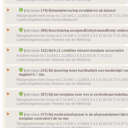
Type
Wijzigingsverzoek
Doel van verwijzing ontbreekt
mp-template-
9132 (
22471 (2016‑03‑30 14:37:49) Auteur
20:36:40) MPHL7MedicatieoverzichtOrganizer
Status
Gesloten, toegekend
Author template voor Condition: 'representedOrgani
Details
Klik hier voor alle issuedetails
Issue
(
mp-issue-
179) Behandelervaring verwijderen uit dataset
Doel van verwijzing ontbreekt
mp-template-
9170 (
'Organization' in het schema
Prioriteit
normaal
Wijzigingsverzoek (issue-id 2.16.840.1.113883.2.4.3.11.60.20.77.6.179)
09:16:12) MPCDAPart2ReuseMO
Id
mp-issue-
318
Object(en)
Laatst toegekend aan 'Gerda Meijboom'
Doel van verwijzing ontbreekt
mp-dataelement910
Details
Klik hier voor alle issuedetails
22121 (2016‑02‑17 10:00:10) Auteur
Type
Incident
Issue
Behandelervaring verwijderen uit dataset
Details
Klik hier voor alle issuedetails
Status
(
mp-issue-
389) Beschrijving assignedEntity/relatedEntity ontbre
Gesloten, toegekend
Id
mp-issue-
179
Wijzigingsverzoek (issue-id 2.16.840.1.113883.2.4.3.11.60.20.77.6.389)
Prioriteit
normaal
Laatst toegekend aan 'Arianne van de Wetering'
Type
Wijzigingsverzoek
Object(en)
Doel van verwijzing ontbreekt
mp-template-
810 (2
Status
AssignedPerson
Gesloten, toegekend
Issue
Beschrijving assignedEntity/relatedEntity ontbreek
(
mp-issue-
322) Bij 6.12 condities missen template associaties
Details
Klik hier voor alle issuedetails
Prioriteit
normaal
Id
mp-issue-
389
Incident (issue-id 2.16.840.1.113883.2.4.3.11.60.20.77.6.322)
Laatst toegekend aan 'Arianne van de Wetering'
Object(en)
Doel van verwijzing ontbreekt
mp-template-
9154 (
Type
Wijzigingsverzoek
18:15:33) MPCDAMedicatiegebruikSchema
Status
Gesloten, toegekend
Issue
Bij 6.12 condities missen template associaties
Details
(
mp-issue-
243) Bij dosering moet kardinaliteit van toedientijd / 
Klik hier voor alle issuedetails
Prioriteit
normaal
dagdeel 0..* zijn.
Id
mp-issue-
322
Wijzigingsverzoek (issue-id 2.16.840.1.113883.2.4.3.11.60.20.77.6.243)
Object(en)
Doel van verwijzing ontbreekt
mp-template-
9008 (
Type
Incident
Laatst toegekend aan 'Arianne van de Wetering'
CDAinformantBody
Status
Gesloten, toegekend
Details
Klik hier voor alle issuedetails
Bij dosering moet kardinaliteit van toedientijd / w
Prioriteit
normaal
Issue
(
mp-issue-
307) Bij het template voor vvv is verbruiksperiode/duu
dagdeel 0..* zijn.
Wijzigingsverzoek (issue-id 2.16.840.1.113883.2.4.3.11.60.20.77.6.307)
Object(en)
Doel van verwijzing ontbreekt
mp-template-
111 (2
Id
mp-issue-
243
Laatst toegekend aan 'Arianne van de Wetering'
MedicalCondition
Type
Wijzigingsverzoek
Details
Klik hier voor alle issuedetails
Issue
Bij het template voor vvv is verbruiksperiode/duur 
Status
(
mp-issue-
377) Bij medicatieafspraak is de afspraakdatum+tijd ve
Gesloten, toegekend
template controleert dit nu niet
Id
mp-issue-
307
Prioriteit
normaal
Wijzigingsverzoek (issue-id 2.16.840.1.113883.2.4.3.11.60.20.77.6.377)
Type
Wijzigingsverzoek
Object(en)
Laatst toegekend aan 'Arianne van de Wetering'
Doel van verwijzing ontbreekt
mp-transactions-