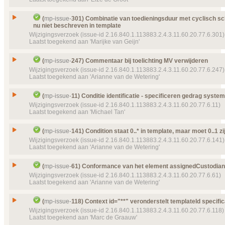
Object(en)
Doel van verwijzing ontbreekt
Doel van verwijzing ontbreekt
mp-scene-
mp-template-
21 (2016
9104 (
Type
Wijzigingsverzoek
12:24:22)
14:56:15) MPCDAMedicatiegegevensPayload
Status
Gesloten, toegekend
Issue
Codering voor CDA medicatie
Details
Details
(
mp-issue-
301) Combinatie van toedieningsduur met cyclisch s
Klik hier voor alle issuedetails
Klik hier voor alle issuedetails
Prioriteit
normaal
nu niet beschreven in template
Id
mp-issue-
313
Wijzigingsverzoek (issue-id 2.16.840.1.113883.2.4.3.11.60.20.77.6.301)
Details
Klik hier voor alle issuedetails
Type
Wijzigingsverzoek
Laatst toegekend aan 'Marijke van Geijn'
Status
Gesloten, toegekend
Combinatie van toedieningsduur met cyclisch sch
Prioriteit
normaal
Issue
(
mp-issue-
247) Commentaar bij toelichting MV verwijderen
nu niet beschreven in template
Wijzigingsverzoek (issue-id 2.16.840.1.113883.2.4.3.11.60.20.77.6.247)
Object(en)
Doel van verwijzing ontbreekt
mp-template-
9170 (
Id
mp-issue-
301
Laatst toegekend aan 'Arianne van de Wetering'
09:16:12) MPCDAPart2ReuseMO
Type
Wijzigingsverzoek
Details
Klik hier voor alle issuedetails
Issue
Commentaar bij toelichting MV verwijderen
Status
(
mp-issue-
11) Conditie identificatie - specificeren gedrag syste
Gesloten, toegekend
Id
mp-issue-
247
Wijzigingsverzoek (issue-id 2.16.840.1.113883.2.4.3.11.60.20.77.6.11)
Prioriteit
normaal
Laatst toegekend aan 'Michael Tan'
Type
Wijzigingsverzoek
Labels
(P908) Publicatie 9.0.8
Status
Gesloten, toegekend
Issue
Conditie identificatie - specificeren gedrag system
(
mp-issue-
141) Condition staat 0..* in template, maar moet 0..1 zi
Object(en)
Doel van verwijzing ontbreekt
mp-dataelement910
Prioriteit
normaal
Id
mp-issue-
11
22505 (2016‑04‑19 14:00:27) Herhaalperiode cyc
Wijzigingsverzoek (issue-id 2.16.840.1.113883.2.4.3.11.60.20.77.6.141)
Laatst toegekend aan 'Arianne van de Wetering'
Object(en)
Doel van verwijzing ontbreekt
mp-dataelement910
Type
Wijzigingsverzoek
Details
Klik hier voor alle issuedetails
22275 (2016‑03‑01 11:54:55) Toelichting
Status
Gesloten, toegekend
Issue
Condition staat 0..* in template, maar moet 0..1 zij
Doel van verwijzing ontbreekt
mp-dataelement910
(
mp-issue-
61) Conformance van het element assignedCustodian
Prioriteit
23285 (2017‑02‑22 09:17:45) Aanvullende informa
normaal
Id
mp-issue-
141
Wijzigingsverzoek (issue-id 2.16.840.1.113883.2.4.3.11.60.20.77.6.61)
Laatst toegekend aan 'Arianne van de Wetering'
Object(en)
Doel van verwijzing ontbreekt
Doel van verwijzing ontbreekt
mp-dataelement910
mp-dataelement800
Type
Wijzigingsverzoek
22276 (2016‑03‑01 11:59:42) Toelichting
4000 (2013‑12‑01) Identificatie
Status
Gesloten, toegekend
Issue
Conformance van het element assignedCustodian
Details
Details
(
mp-issue-
118) Context id="**" veronderstelt templateId specific
Klik hier voor alle issuedetails
Klik hier voor alle issuedetails
Prioriteit
normaal
Id
mp-issue-
61
Wijzigingsverzoek (issue-id 2.16.840.1.113883.2.4.3.11.60.20.77.6.118)
Laatst toegekend aan 'Marc de Graauw'
Object(en)
Doel van verwijzing ontbreekt
mp-template-
111 (2
Type
Wijzigingsverzoek