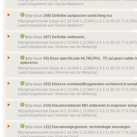
Prioriteit
normaal
Laatst toegekend aan 'Gerda Meijboom'
Type
Wijzigingsverzoek
Object(en)
Template
MP Toedieningsafspraak identificatie
mp-
Status
9101 (2016‑06‑24 13:03:16)
Gesloten, toegekend
Issue
Definitie aanpassen aanvullende info ma
(
mp-issue-
249) Definitie aanpassen toelichting ma
Details
Klik hier voor alle issuedetails
Prioriteit
normaal
Id
mp-issue-
248
Wijzigingsverzoek (issue-id 2.16.840.1.113883.2.4.3.11.60.20.77.6.249)
Laatst toegekend aan 'Gerda Meijboom'
Object(en)
Doel van verwijzing ontbreekt
mp-dataelement910
Type
Wijzigingsverzoek
22663 (2016‑06‑11 21:31:40) Gebruiksperiode
Status
Gesloten, toegekend
Issue
Definitie aanpassen toelichting ma
Details
(
mp-issue-
207) Definitie ontbreekt.
Klik hier voor alle issuedetails
Prioriteit
normaal
Id
mp-issue-
249
Wijzigingsverzoek (issue-id 2.16.840.1.113883.2.4.3.11.60.20.77.6.207)
Laatst toegekend aan 'Arianne van de Wetering'
Object(en)
Doel van verwijzing ontbreekt
mp-dataelement910
Type
Wijzigingsverzoek
23283 (2017‑02‑22 08:10:23) Aanvullende informa
Status
Gesloten, toegekend
Issue
Definitie ontbreekt.
Details
(
mp-issue-
55) Deze specificatie HL7NLPIVL_TS zal geen valide 
Klik hier voor alle issuedetails
Prioriteit
normaal
opleveren
Id
mp-issue-
207
Wijzigingsverzoek (issue-id 2.16.840.1.113883.2.4.3.11.60.20.77.6.55)
Object(en)
Doel van verwijzing ontbreekt
mp-dataelement910
Type
Wijzigingsverzoek
Laatst toegekend aan 'Arianne van de Wetering'
22273 (2016‑02‑18 11:06:23) Toelichting
Status
Gesloten, toegekend
Details
Klik hier voor alle issuedetails
Deze specificatie HL7NLPIVL_TS zal geen valide 
Prioriteit
normaal
Issue
(
mp-issue-
255) Diverse voorbeeldfragmenten verbeterd in temp
opleveren
Wijzigingsverzoek (issue-id 2.16.840.1.113883.2.4.3.11.60.20.77.6.255)
Object(en)
Doel van verwijzing ontbreekt
mp-dataelement910
Id
mp-issue-
55
Laatst toegekend aan 'Arianne van de Wetering'
20928 (2015‑11‑25 16:32:40) MedicatieToedienin
Type
Wijzigingsverzoek
Details
Klik hier voor alle issuedetails
Issue
Diverse voorbeeldfragmenten verbeterd in templa
Status
(
mp-issue-
234) Documentdatum MO ontbreekt in organizer temp
Gesloten, toegekend
Id
mp-issue-
255
Wijzigingsverzoek (issue-id 2.16.840.1.113883.2.4.3.11.60.20.77.6.234)
Prioriteit
normaal
Laatst toegekend aan 'Arianne van de Wetering'
Type
Wijzigingsverzoek
Details
Klik hier voor alle issuedetails
Status
Gesloten, toegekend
Issue
Documentdatum MO ontbreekt in organizer templa
(
mp-issue-
122) Documentgegevens: terminologie toevoegen
Prioriteit
normaal
Id
mp-issue-
234
Wijzigingsverzoek (issue-id 2.16.840.1.113883.2.4.3.11.60.20.77.6.122)
Laatst toegekend aan 'Elze de Groot'