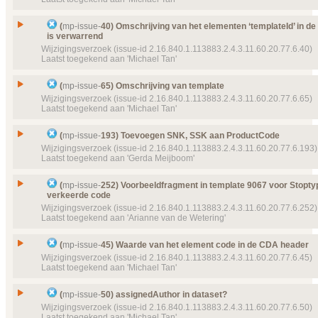
Type
Wijzigingsverzoek
Object(en)
Doel van verwijzing ontbreekt
mp-template-
9012 (
Status
CDADevice
Geannuleerd, toegekend
Issue
Omschrijving van elementen ontbreekt
(
mp-issue-
40) Omschrijving van het elementen ‘templateId’ in d
Details
Klik hier voor alle issuedetails
Prioriteit
normaal
is verwarrend
Id
mp-issue-
82
Wijzigingsverzoek (issue-id 2.16.840.1.113883.2.4.3.11.60.20.77.6.40)
Object(en)
Doel van verwijzing ontbreekt
mp-template-
9007 (
Type
Wijzigingsverzoek
Laatst toegekend aan 'Michael Tan'
CDAAuthorBody
Status
Geannuleerd, toegekend
Details
Klik hier voor alle issuedetails
Omschrijving van het elementen ‘templateId’ in d
Prioriteit
normaal
Issue
(
mp-issue-
65) Omschrijving van template
is verwarrend
Wijzigingsverzoek (issue-id 2.16.840.1.113883.2.4.3.11.60.20.77.6.65)
Object(en)
Doel van verwijzing ontbreekt
mp-template-
9057 (
Id
mp-issue-
40
Laatst toegekend aan 'Michael Tan'
MedicatiegebruikSection
Type
Wijzigingsverzoek
Details
Klik hier voor alle issuedetails
Issue
Omschrijving van template
Status
(
mp-issue-
193) Toevoegen SNK, SSK aan ProductCode
Geannuleerd, toegekend
Id
mp-issue-
65
Wijzigingsverzoek (issue-id 2.16.840.1.113883.2.4.3.11.60.20.77.6.193)
Prioriteit
normaal
Laatst toegekend aan 'Gerda Meijboom'
Type
Wijzigingsverzoek
Object(en)
Doel van verwijzing ontbreekt
mp-template-
9050 (
Status
MedicatieoverzichtPatient
Geannuleerd, toegekend
Issue
Toevoegen SNK, SSK aan ProductCode
(
mp-issue-
252) Voorbeeldfragment in template 9067 voor Stopty
Details
Klik hier voor alle issuedetails
Prioriteit
normaal
verkeerde code
Id
mp-issue-
193
Wijzigingsverzoek (issue-id 2.16.840.1.113883.2.4.3.11.60.20.77.6.252)
Object(en)
Doel van verwijzing ontbreekt
mp-template-
9061 (
Type
Wijzigingsverzoek
Laatst toegekend aan 'Arianne van de Wetering'
15:46:54) MPCDAAuthenticator
Status
Geannuleerd, toegekend
Details
Klik hier voor alle issuedetails
Voorbeeldfragment in template 9067 voor Stoptype
Prioriteit
normaal
Issue
(
mp-issue-
45) Waarde van het element code in de CDA header
verkeerde code
Wijzigingsverzoek (issue-id 2.16.840.1.113883.2.4.3.11.60.20.77.6.45)
Details
Klik hier voor alle issuedetails
Id
mp-issue-
252
Laatst toegekend aan 'Michael Tan'
Type
Wijzigingsverzoek
Issue
Waarde van het element code in de CDA header
Status
(
mp-issue-
50) assignedAuthor in dataset?
Geannuleerd, toegekend
Id
mp-issue-
45
Wijzigingsverzoek (issue-id 2.16.840.1.113883.2.4.3.11.60.20.77.6.50)
Prioriteit
normaal
Laatst toegekend aan 'Michael Tan'