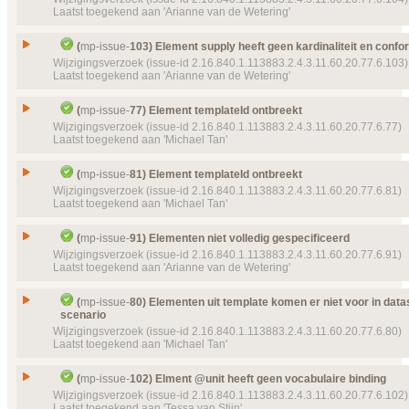
Laatst toegekend aan 'Arianne van de Wetering'
Object(en)
Doel van verwijzing ontbreekt
mp-template-
9090 (
Type
Wijzigingsverzoek
14:25:10) MPNaamEenvoudig
Status
Gesloten, toegekend
Issue
Element quantity
Details
(
mp-issue-
103) Element supply heeft geen kardinaliteit en conf
Klik hier voor alle issuedetails
Prioriteit
normaal
Id
mp-issue-
104
Wijzigingsverzoek (issue-id 2.16.840.1.113883.2.4.3.11.60.20.77.6.103)
Laatst toegekend aan 'Arianne van de Wetering'
Object(en)
Doel van verwijzing ontbreekt
mp-template-
9090 (
Type
Wijzigingsverzoek
14:25:10) MPNaamEenvoudig
Status
Gesloten, toegekend
Issue
Element supply heeft geen kardinaliteit en confo
Details
(
mp-issue-
77) Element templateId ontbreekt
Klik hier voor alle issuedetails
Prioriteit
normaal
Id
mp-issue-
103
Wijzigingsverzoek (issue-id 2.16.840.1.113883.2.4.3.11.60.20.77.6.77)
Laatst toegekend aan 'Michael Tan'
Object(en)
Doel van verwijzing ontbreekt
mp-template-
9087 (
Type
Wijzigingsverzoek
12:51:57) Verstrekkingsverzoek
Status
Gesloten, toegekend
Issue
Element templateId ontbreekt
Details
(
mp-issue-
81) Element templateId ontbreekt
Klik hier voor alle issuedetails
Prioriteit
normaal
Id
mp-issue-
77
Wijzigingsverzoek (issue-id 2.16.840.1.113883.2.4.3.11.60.20.77.6.81)
Laatst toegekend aan 'Michael Tan'
Object(en)
Doel van verwijzing ontbreekt
mp-template-
9087 (
Type
Wijzigingsverzoek
12:51:57) Verstrekkingsverzoek
Status
Gesloten, toegekend
Issue
Element templateId ontbreekt
Details
(
mp-issue-
91) Elementen niet volledig gespecificeerd
Klik hier voor alle issuedetails
Prioriteit
normaal
Id
mp-issue-
81
Wijzigingsverzoek (issue-id 2.16.840.1.113883.2.4.3.11.60.20.77.6.91)
Laatst toegekend aan 'Arianne van de Wetering'
Object(en)
Doel van verwijzing ontbreekt
mp-template-
9058 (
Type
Wijzigingsverzoek
MGVitalSignsSection
Status
Gesloten, toegekend
Issue
Elementen niet volledig gespecificeerd
Details
(
mp-issue-
80) Elementen uit template komen er niet voor in data
Klik hier voor alle issuedetails
Prioriteit
normaal
scenario
Id
mp-issue-
91
Wijzigingsverzoek (issue-id 2.16.840.1.113883.2.4.3.11.60.20.77.6.80)
Object(en)
Doel van verwijzing ontbreekt
mp-template-
9052 (
Type
Wijzigingsverzoek
Laatst toegekend aan 'Michael Tan'
BodyWeight
Status
Gesloten, toegekend
Doel van verwijzing ontbreekt
mp-template-
9053 (
Elementen uit template komen er niet voor in datas
Prioriteit
BodyHeight
normaal
Issue
(
mp-issue-
102) Elment @unit heeft geen vocabulaire binding
scenario
Wijzigingsverzoek (issue-id 2.16.840.1.113883.2.4.3.11.60.20.77.6.102)
Details
Object(en)
Doel van verwijzing ontbreekt
mp-template-
9066 (
Klik hier voor alle issuedetails
Id
mp-issue-
80
Laatst toegekend aan 'Tessa van Stijn'