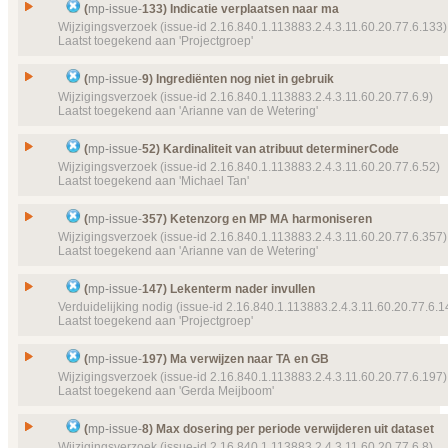
Geannuleerd, toegekend
Issue
Het element time niet verplicht?
Details
(
mp-issue-
133) Indicatie verplaatsen naar ma
Klik hier voor alle issuedetails
Prioriteit
normaal
Id
mp-issue-
48
Wijzigingsverzoek (issue-id 2.16.840.1.113883.2.4.3.11.60.20.77.6.133)
Laatst toegekend aan 'Projectgroep'
Object(en)
Doel van verwijzing ontbreekt
mp-template-
9012 (
Type
Wijzigingsverzoek
CDADevice
Status
Geannuleerd, toegekend
Issue
Indicatie verplaatsen naar ma
Details
(
mp-issue-
9) Ingrediënten nog niet in gebruik
Klik hier voor alle issuedetails
Prioriteit
normaal
Id
mp-issue-
133
Wijzigingsverzoek (issue-id 2.16.840.1.113883.2.4.3.11.60.20.77.6.9)
Laatst toegekend aan 'Arianne van de Wetering'
Object(en)
Doel van verwijzing ontbreekt
mp-template-
9007 (
Type
Wijzigingsverzoek
CDAAuthorBody
Status
Geannuleerd, toegekend
Issue
Ingrediënten nog niet in gebruik
Details
(
mp-issue-
52) Kardinaliteit van atribuut determinerCode
Klik hier voor alle issuedetails
Prioriteit
normaal
Id
mp-issue-
9
Wijzigingsverzoek (issue-id 2.16.840.1.113883.2.4.3.11.60.20.77.6.52)
Laatst toegekend aan 'Michael Tan'
Object(en)
Doel van verwijzing ontbreekt
mp-dataelement910
Type
Wijzigingsverzoek
19955 (2015‑11‑24 10:02:17) Indicatie
Status
Geannuleerd, toegekend
Issue
Kardinaliteit van atribuut determinerCode
Details
(
mp-issue-
357) Ketenzorg en MP MA harmoniseren
Klik hier voor alle issuedetails
Prioriteit
normaal
Id
mp-issue-
52
Wijzigingsverzoek (issue-id 2.16.840.1.113883.2.4.3.11.60.20.77.6.357)
Laatst toegekend aan 'Arianne van de Wetering'
Object(en)
Doel van verwijzing ontbreekt
mp-dataelement800
Type
Wijzigingsverzoek
9146 (2013‑12‑01) Ingrediënten
Status
Geannuleerd, toegekend
Issue
Ketenzorg en MP MA harmoniseren
Doel van verwijzing ontbreekt
mp-dataelement612
(
mp-issue-
147) Lekenterm nader invullen
Prioriteit
9146 (2013‑07‑24) Ingrediënten
normaal
Id
mp-issue-
357
Verduidelijking nodig (issue-id 2.16.840.1.113883.2.4.3.11.60.20.77.6.1
Laatst toegekend aan 'Projectgroep'
Details
Object(en)
Doel van verwijzing ontbreekt
mp-template-
9012 (
Klik hier voor alle issuedetails
Type
Wijzigingsverzoek
CDADevice
Status
Geannuleerd, toegekend
Issue
Lekenterm nader invullen
Details
(
mp-issue-
197) Ma verwijzen naar TA en GB
Klik hier voor alle issuedetails
Prioriteit
normaal
Id
mp-issue-
147
Wijzigingsverzoek (issue-id 2.16.840.1.113883.2.4.3.11.60.20.77.6.197)
Laatst toegekend aan 'Gerda Meijboom'
Details
Klik hier voor alle issuedetails
Type
Verduidelijking nodig
Status
Geannuleerd, toegekend
Issue
Ma verwijzen naar TA en GB
(
mp-issue-
8) Max dosering per periode verwijderen uit dataset
Prioriteit
normaal
Id
mp-issue-
197
Wijzigingsverzoek (issue-id 2.16.840.1.113883.2.4.3.11.60.20.77.6.8)