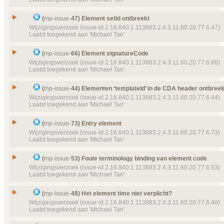
CDADevice
Type
Wijzigingsverzoek
Details
Klik hier voor alle issuedetails
Issue
Conformance van element title
Status
(
mp-issue-
47) Element setId ontbreekt
Geannuleerd, toegekend
Id
mp-issue-
71
Wijzigingsverzoek (issue-id 2.16.840.1.113883.2.4.3.11.60.20.77.6.47)
Prioriteit
normaal
Laatst toegekend aan 'Michael Tan'
Type
Wijzigingsverzoek
Object(en)
Doel van verwijzing ontbreekt
mp-template-
9050 (
Status
MedicatieoverzichtPatient
Geannuleerd, toegekend
Issue
Element setId ontbreekt
(
mp-issue-
66) Element signatureCode
Details
Klik hier voor alle issuedetails
Prioriteit
normaal
Id
mp-issue-
47
Wijzigingsverzoek (issue-id 2.16.840.1.113883.2.4.3.11.60.20.77.6.66)
Laatst toegekend aan 'Michael Tan'
Object(en)
Doel van verwijzing ontbreekt
mp-template-
9058 (
Type
Wijzigingsverzoek
MGVitalSignsSection
Status
Geannuleerd, toegekend
Issue
Element signatureCode
Details
(
mp-issue-
44) Elementen ‘templateId’ in de CDA header ontbreek
Klik hier voor alle issuedetails
Prioriteit
normaal
Id
mp-issue-
66
Wijzigingsverzoek (issue-id 2.16.840.1.113883.2.4.3.11.60.20.77.6.44)
Laatst toegekend aan 'Michael Tan'
Object(en)
Doel van verwijzing ontbreekt
mp-template-
9050 (
Type
Wijzigingsverzoek
MedicatieoverzichtPatient
Status
Geannuleerd, toegekend
Issue
Elementen ‘templateId’ in de CDA header ontbreek
Details
(
mp-issue-
73) Entry element
Klik hier voor alle issuedetails
Prioriteit
normaal
Id
mp-issue-
44
Wijzigingsverzoek (issue-id 2.16.840.1.113883.2.4.3.11.60.20.77.6.73)
Laatst toegekend aan 'Michael Tan'
Object(en)
Doel van verwijzing ontbreekt
mp-template-
9061 (
Type
Wijzigingsverzoek
15:46:54) MPCDAAuthenticator
Status
Geannuleerd, toegekend
Issue
Entry element
Details
(
mp-issue-
53) Foute terminology binding van element code
Klik hier voor alle issuedetails
Prioriteit
normaal
Id
mp-issue-
73
Wijzigingsverzoek (issue-id 2.16.840.1.113883.2.4.3.11.60.20.77.6.53)
Laatst toegekend aan 'Michael Tan'
Object(en)
Doel van verwijzing ontbreekt
mp-template-
9050 (
Type
Wijzigingsverzoek
MedicatieoverzichtPatient
Status
Geannuleerd, toegekend
Issue
Foute terminology binding van element code
Details
(
mp-issue-
48) Het element time niet verplicht?
Klik hier voor alle issuedetails
Prioriteit
normaal
Id
mp-issue-
53
Wijzigingsverzoek (issue-id 2.16.840.1.113883.2.4.3.11.60.20.77.6.48)
Laatst toegekend aan 'Michael Tan'
Object(en)
Doel van verwijzing ontbreekt
mp-template-
9058 (
Type
Wijzigingsverzoek
MGVitalSignsSection
Status