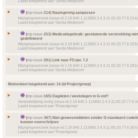
Laatst toegekend aan 'Gerda Meijboom'
Prioriteit
normaal
Object(en)
Doel van verwijzing ontbreekt
mp-valueset-
21 (20
Issue
Datatype van Tekst naar string
(
mp-issue-
214) Naamgeving aanpassen
11:20:39) RedenMedicatieafspraak
Id
mp-issue-
154
Wijzigingsverzoek (issue-id 2.16.840.1.113883.2.4.3.11.60.20.77.6.214)
Details
Klik hier voor alle issuedetails
Laatst toegekend aan 'Gerda Meijboom'
Type
Wijzigingsverzoek
Status
Afgewezen, toegekend
Issue
Naamgeving aanpassen
(
mp-issue-
253) Medicatiegebruik: gerelateerde verstrekking nie
Prioriteit
normaal
gedefinieerd
Id
mp-issue-
214
Wijzigingsverzoek (issue-id 2.16.840.1.113883.2.4.3.11.60.20.77.6.253)
Object(en)
Doel van verwijzing ontbreekt
mp-dataelement910
Type
Wijzigingsverzoek
Laatst toegekend aan 'Gerda Meijboom'
19785 (2016‑06‑20 15:24:24) Omschrijving
Status
Afgewezen, toegekend
Details
Klik hier voor alle issuedetails
Medicatiegebruik: gerelateerde verstrekking niet 
Prioriteit
normaal
Issue
(
mp-issue-
291) Link naar FO par. 7.2
gedefinieerd
Wijzigingsverzoek (issue-id 2.16.840.1.113883.2.4.3.11.60.20.77.6.291)
Object(en)
Doel van verwijzing ontbreekt
mp-dataelement910
Id
mp-issue-
253
Laatst toegekend aan 'Gerda Meijboom'
23033 (2016‑07‑11 13:15:31) Geannuleerd Indicat
Type
Wijzigingsverzoek
Details
Klik hier voor alle issuedetails
Issue
Link naar FO par. 7.2
Status
Afgewezen, toegekend
Momenteel toegekend aan: 14 (id Projectgroep)
Id
mp-issue-
291
Prioriteit
normaal
Type
Wijzigingsverzoek
Object(en)
Doel van verwijzing ontbreekt
mp-dataelement910
(
mp-issue-
165) Dagdelen / weekdagen in G-std?
Status
22404 (2016‑03‑30 14:32:53) Gerelateerde verstr
Afgewezen, toegekend
Verduidelijking nodig (issue-id 2.16.840.1.113883.2.4.3.11.60.20.77.6.1
Laatst toegekend aan 'Projectgroep'
Details
Klik hier voor alle issuedetails
Prioriteit
normaal
Object(en)
Doel van verwijzing ontbreekt
mp-transactions-
Issue
Dagdelen / weekdagen in G-std?
(
mp-issue-
367) Niet-geneesmiddelen zonder G-standaard code/i
102 (2016‑03‑23 16:32:43)
kunnen voorschrijven
Id
mp-issue-
165
Details
Klik hier voor alle issuedetails
Wijzigingsverzoek (issue-id 2.16.840.1.113883.2.4.3.11.60.20.77.6.367)
Type
Verduidelijking nodig
Laatst toegekend aan 'Projectgroep'
Status
Afgewezen, toegekend