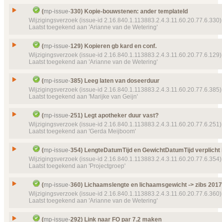
Status
104 (2016‑03‑23 16:54:50)
Gesloten, toegekend
Issue
Ketenzorg Problem/Diagnose?
(
mp-issue-
330) Kopie-bouwstenen: ander templateId
Details
Klik hier voor alle issuedetails
Prioriteit
normaal
Id
mp-issue-
84
Wijzigingsverzoek (issue-id 2.16.840.1.113883.2.4.3.11.60.20.77.6.330)
Laatst toegekend aan 'Arianne van de Wetering'
Object(en)
Doel van verwijzing ontbreekt
mp-transactions-
Type
Wijzigingsverzoek
121 (2016‑07‑04 09:13:21)
Status
Gesloten, toegekend
Issue
Kopie-bouwstenen: ander templateId
Details
(
mp-issue-
129) Kopieren gb kard en conf.
Klik hier voor alle issuedetails
Prioriteit
normaal
Id
mp-issue-
330
Wijzigingsverzoek (issue-id 2.16.840.1.113883.2.4.3.11.60.20.77.6.129)
Laatst toegekend aan 'Arianne van de Wetering'
Details
Klik hier voor alle issuedetails
Type
Wijzigingsverzoek
Status
Gesloten, toegekend
Issue
Kopieren gb kard en conf.
(
mp-issue-
385) Leeg laten van doseerduur
Prioriteit
normaal
Id
mp-issue-
129
Wijzigingsverzoek (issue-id 2.16.840.1.113883.2.4.3.11.60.20.77.6.385)
Laatst toegekend aan 'Marijke van Geijn'
Details
Klik hier voor alle issuedetails
Type
Wijzigingsverzoek
Status
Gesloten, toegekend
Issue
Leeg laten van doseerduur
(
mp-issue-
251) Legt apotheker duur vast?
Prioriteit
normaal
Id
mp-issue-
385
Wijzigingsverzoek (issue-id 2.16.840.1.113883.2.4.3.11.60.20.77.6.251)
Laatst toegekend aan 'Gerda Meijboom'
Object(en)
Doel van verwijzing ontbreekt
mp-transactions-
Type
Wijzigingsverzoek
138 (2016‑07‑13 09:29:58)
Status
Gesloten, toegekend
Issue
Legt apotheker duur vast?
Details
(
mp-issue-
354) LengteDatumTijd en GewichtDatumTijd verplicht 
Klik hier voor alle issuedetails
Prioriteit
normaal
Id
mp-issue-
251
Wijzigingsverzoek (issue-id 2.16.840.1.113883.2.4.3.11.60.20.77.6.354)
Laatst toegekend aan 'Projectgroep'
Labels
(P908) Publicatie 9.0.8
Type
Wijzigingsverzoek
Status
Object(en)
Doel van verwijzing ontbreekt
mp-dataelement910
Gesloten, toegekend
Issue
LengteDatumTijd en GewichtDatumTijd verplicht ip
(
mp-issue-
360) Lichaamslengte en lichaamsgewicht -> zibs 2017
22506 (2016‑04‑19 14:18:24) Doseerduur
Prioriteit
normaal
Id
mp-issue-
354
Wijzigingsverzoek (issue-id 2.16.840.1.113883.2.4.3.11.60.20.77.6.360)
Details
Klik hier voor alle issuedetails
Laatst toegekend aan 'Arianne van de Wetering'
Object(en)
Doel van verwijzing ontbreekt
mp-dataelement910
Type
Wijzigingsverzoek
22660 (2016‑06‑11 21:30:24) Gebruiksperiode
Status
Gesloten, toegekend
Issue
Lichaamslengte en lichaamsgewicht -> zibs 2017
Details
(
mp-issue-
292) Link naar FO par 7.2 maken
Klik hier voor alle issuedetails