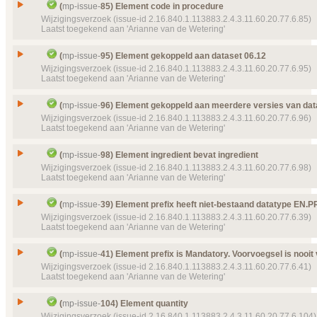
Gesloten, toegekend
Issue
Element classCode in procedure
Details
(
mp-issue-
85) Element code in procedure
Klik hier voor alle issuedetails
Prioriteit
normaal
Id
mp-issue-
86
Wijzigingsverzoek (issue-id 2.16.840.1.113883.2.4.3.11.60.20.77.6.85)
Laatst toegekend aan 'Arianne van de Wetering'
Object(en)
Template
Usable Period
mp-template-
9019 (2016
Type
Wijzigingsverzoek
15:50:04)
Status
Gesloten, toegekend
Issue
Element code in procedure
Details
(
mp-issue-
95) Element gekoppeld aan dataset 06.12
Klik hier voor alle issuedetails
Prioriteit
normaal
Id
mp-issue-
85
Wijzigingsverzoek (issue-id 2.16.840.1.113883.2.4.3.11.60.20.77.6.95)
Laatst toegekend aan 'Arianne van de Wetering'
Details
Klik hier voor alle issuedetails
Type
Wijzigingsverzoek
Status
Gesloten, toegekend
Issue
Element gekoppeld aan dataset 06.12
(
mp-issue-
96) Element gekoppeld aan meerdere versies van dat
Prioriteit
normaal
Id
mp-issue-
95
Wijzigingsverzoek (issue-id 2.16.840.1.113883.2.4.3.11.60.20.77.6.96)
Laatst toegekend aan 'Arianne van de Wetering'
Details
Klik hier voor alle issuedetails
Type
Wijzigingsverzoek
Status
Gesloten, toegekend
Issue
Element gekoppeld aan meerdere versies van dat
(
mp-issue-
98) Element ingredient bevat ingredient
Prioriteit
normaal
Id
mp-issue-
96
Wijzigingsverzoek (issue-id 2.16.840.1.113883.2.4.3.11.60.20.77.6.98)
Laatst toegekend aan 'Arianne van de Wetering'
Object(en)
Doel van verwijzing ontbreekt
mp-template-
9070 (
Type
Wijzigingsverzoek
19:34:27) MPCDAMedicationInformation
Status
Gesloten, toegekend
Issue
Element ingredient bevat ingredient
Details
(
mp-issue-
39) Element prefix heeft niet-bestaand datatype EN.
Klik hier voor alle issuedetails
Prioriteit
normaal
Id
mp-issue-
98
Wijzigingsverzoek (issue-id 2.16.840.1.113883.2.4.3.11.60.20.77.6.39)
Laatst toegekend aan 'Arianne van de Wetering'
Object(en)
Doel van verwijzing ontbreekt
mp-template-
9070 (
Type
Wijzigingsverzoek
19:34:27) MPCDAMedicationInformation
Status
Gesloten, toegekend
Issue
Element prefix heeft niet-bestaand datatype EN.P
Details
(
mp-issue-
41) Element prefix is Mandatory. Voorvoegsel is nooit 
Klik hier voor alle issuedetails
Prioriteit
normaal
Id
mp-issue-
39
Wijzigingsverzoek (issue-id 2.16.840.1.113883.2.4.3.11.60.20.77.6.41)
Laatst toegekend aan 'Arianne van de Wetering'
Object(en)
Doel van verwijzing ontbreekt
mp-template-
9070 (
Type
Wijzigingsverzoek
19:34:27) MPCDAMedicationInformation
Status
Gesloten, toegekend
Issue
Element prefix is Mandatory. Voorvoegsel is nooit v
Details
(
mp-issue-
104) Element quantity
Klik hier voor alle issuedetails
Prioriteit
normaal
Id
mp-issue-
41
Wijzigingsverzoek (issue-id 2.16.840.1.113883.2.4.3.11.60.20.77.6.104)