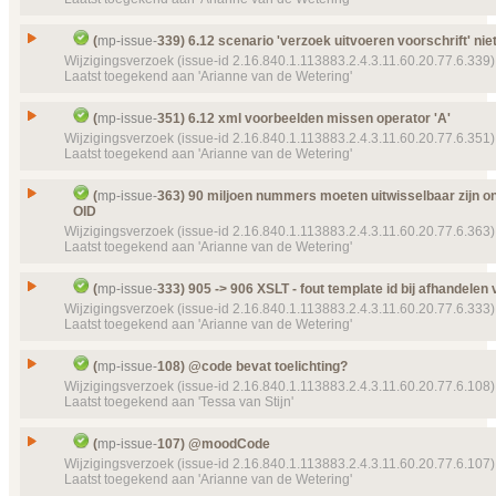
Klik hier voor alle issuedetails
Type
Incident
Details
Klik hier voor alle issuedetails
Status
Gesloten, toegekend
6.12 dispenseRequest.quantity NA niet herkend d
Issue
(
mp-issue-
339) 6.12 scenario 'verzoek uitvoeren voorschrift' ni
schematron
Prioriteit
normaal
Wijzigingsverzoek (issue-id 2.16.840.1.113883.2.4.3.11.60.20.77.6.339)
Id
mp-issue-
352
Object(en)
Laatst toegekend aan 'Arianne van de Wetering'
Doel van verwijzing ontbreekt
mp-dataelement612
3480 (2012‑10‑18 15:50:41) Code
Type
Incident
Issue
6.12 scenario 'verzoek uitvoeren voorschrift' niet 
Details
Klik hier voor alle issuedetails
Status
(
mp-issue-
351) 6.12 xml voorbeelden missen operator 'A'
Gesloten, toegekend
Id
mp-issue-
339
Wijzigingsverzoek (issue-id 2.16.840.1.113883.2.4.3.11.60.20.77.6.351)
Prioriteit
normaal
Laatst toegekend aan 'Arianne van de Wetering'
Type
Wijzigingsverzoek
Labels
(P6129) Publicatie 6.12.9
Status
Gesloten, toegekend
Issue
6.12 xml voorbeelden missen operator 'A'
(
mp-issue-
363) 90 miljoen nummers moeten uitwisselbaar zijn o
Object(en)
Doel van verwijzing ontbreekt
mp-template-
103 (2
Prioriteit
normaal
OID
Id
mp-issue-
351
MedicationDispenseRequest
Wijzigingsverzoek (issue-id 2.16.840.1.113883.2.4.3.11.60.20.77.6.363)
Labels
(P6129) Publicatie 6.12.9
Type
Wijzigingsverzoek
Details
Klik hier voor alle issuedetails
Laatst toegekend aan 'Arianne van de Wetering'
Status
Object(en)
Doel van verwijzing ontbreekt
mp-transactions-
Gesloten, toegekend
10 (2013‑08‑07) Verzoek uitvoeren voorschrift
90 miljoen nummers moeten uitwisselbaar zijn on
Prioriteit
normaal
Issue
(
mp-issue-
333) 905 -> 906 XSLT - fout template id bij afhandelen 
OID
Details
Klik hier voor alle issuedetails
Wijzigingsverzoek (issue-id 2.16.840.1.113883.2.4.3.11.60.20.77.6.333)
Labels
(P6129) Publicatie 6.12.9
Id
mp-issue-
363
Laatst toegekend aan 'Arianne van de Wetering'
Details
Klik hier voor alle issuedetails
Type
Wijzigingsverzoek
Issue
905 -> 906 XSLT - fout template id bij afhandelen v
Status
(
mp-issue-
108) @code bevat toelichting?
Gesloten, toegekend
Id
mp-issue-
333
Wijzigingsverzoek (issue-id 2.16.840.1.113883.2.4.3.11.60.20.77.6.108)
Prioriteit
normaal
Laatst toegekend aan 'Tessa van Stijn'
Type
Wijzigingsverzoek
Labels
(P907) Publicatie 9.0.7
Status
Gesloten, toegekend
Issue
@code bevat toelichting?
(
mp-issue-
107) @moodCode
Object(en)
Doel van verwijzing ontbreekt
mp-template-
9253 (
Prioriteit
normaal
Id
mp-issue-
108
13:30:41) MPCDAMedicationCode2
Wijzigingsverzoek (issue-id 2.16.840.1.113883.2.4.3.11.60.20.77.6.107)
Laatst toegekend aan 'Arianne van de Wetering'
Labels
(P907) Publicatie 9.0.7
Type
Wijzigingsverzoek
Details
Klik hier voor alle issuedetails