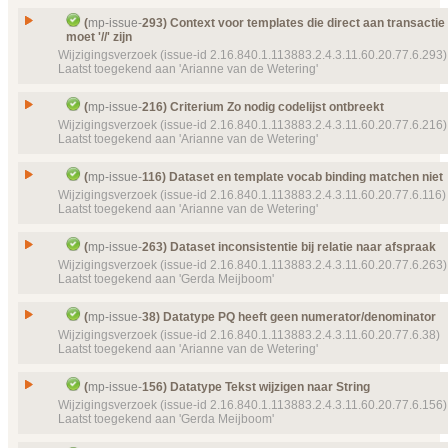
MedicalCondition
Status
Gesloten, toegekend
Issue
Context id="**" veronderstelt templateId specificati
Doel van verwijzing ontbreekt
mp-template-
9039 (
(
mp-issue-
293) Context voor templates die direct aan transactie g
Prioriteit
10:18:59) ControlActREPC_IN000024NL
normaal
moet '//' zijn
Id
mp-issue-
118
Wijzigingsverzoek (issue-id 2.16.840.1.113883.2.4.3.11.60.20.77.6.293)
Details
Labels
(P907) Publicatie 9.0.7
Klik hier voor alle issuedetails
Type
Wijzigingsverzoek
Laatst toegekend aan 'Arianne van de Wetering'
Status
Object(en)
Doel van verwijzing ontbreekt
mp-template-
9062 (
Gesloten, toegekend
16:00:24) MPCDAcustodian
Context voor templates die direct aan transactie gel
Prioriteit
normaal
Issue
(
mp-issue-
216) Criterium Zo nodig codelijst ontbreekt
moet '//' zijn
Details
Klik hier voor alle issuedetails
Wijzigingsverzoek (issue-id 2.16.840.1.113883.2.4.3.11.60.20.77.6.216)
Object(en)
Doel van verwijzing ontbreekt
mp-template-
9060 (
Id
mp-issue-
293
Laatst toegekend aan 'Arianne van de Wetering'
Behandeleffect
Type
Wijzigingsverzoek
Doel van verwijzing ontbreekt
mp-template-
9053 (
Issue
Criterium Zo nodig codelijst ontbreekt
BodyHeight
Status
(
mp-issue-
116) Dataset en template vocab binding matchen niet
Gesloten, toegekend
Id
mp-issue-
216
Wijzigingsverzoek (issue-id 2.16.840.1.113883.2.4.3.11.60.20.77.6.116)
Doel van verwijzing ontbreekt
mp-template-
9052 (
Prioriteit
normaal
Laatst toegekend aan 'Arianne van de Wetering'
BodyWeight
Type
Wijzigingsverzoek
Object(en)
Doel van verwijzing ontbreekt
mp-template-
9140 (
Doel van verwijzing ontbreekt
mp-template-
9036 (
Status
11:26:12) MPCDAVoorschrift
Gesloten, toegekend
Issue
Dataset en template vocab binding matchen niet
ReasonForChange
(
mp-issue-
263) Dataset inconsistentie bij relatie naar afspraak
Doel van verwijzing ontbreekt
mp-template-
9138 (
Prioriteit
normaal
Id
mp-issue-
116
Wijzigingsverzoek (issue-id 2.16.840.1.113883.2.4.3.11.60.20.77.6.263)
Details
Klik hier voor alle issuedetails
11:14:13) MPCDASturenGebruik
Laatst toegekend aan 'Gerda Meijboom'
Object(en)
Doel van verwijzing ontbreekt
mp-dataelement910
Type
Wijzigingsverzoek
Doel van verwijzing ontbreekt
mp-template-
9146 (
22516 (2016‑04‑26 13:34:17) Code
Status
13:10:01) MPCDAMedicatieoverzicht
Gesloten, toegekend
Issue
Dataset inconsistentie bij relatie naar afspraak
Doel van verwijzing ontbreekt
mp-template-
9149 (
(
mp-issue-
38) Datatype PQ heeft geen numerator/denominator
Template
MP CDA Doc Voorstel verstrekkingsver
Prioriteit
13:43:40) MPCDADosering
normaal
Id
mp-issue-
263
Wijzigingsverzoek (issue-id 2.16.840.1.113883.2.4.3.11.60.20.77.6.38)
template-
9144 (2016‑07‑15 11:38:47)
Laatst toegekend aan 'Arianne van de Wetering'
Object(en)
Waardelijst
Doel van verwijzing ontbreekt
mp-valueset-
35 (2017‑05‑09 10:39:08
mp-template-
9067 (
Type
Wijzigingsverzoek
Doel van verwijzing ontbreekt
mp-template-
9133 (
10:22:09) Stoptype
Details
Klik hier voor alle issuedetails
Status
22:34:30) MPCDAMedicatiegegevens
Gesloten, toegekend
Issue
Datatype PQ heeft geen numerator/denominator
Details
(
mp-issue-
156) Datatype Tekst wijzigen naar String
Klik hier voor alle issuedetails
Template
MP CDA Doc Voorstel medicatieafspraa
Prioriteit
normaal
Id
mp-issue-
38
Wijzigingsverzoek (issue-id 2.16.840.1.113883.2.4.3.11.60.20.77.6.156)
template-
9142 (2016‑07‑15 11:33:11)
Laatst toegekend aan 'Gerda Meijboom'
Object(en)
Doel van verwijzing ontbreekt
mp-dataelement910
Type
Wijzigingsverzoek
Doel van verwijzing ontbreekt
mp-template-
9137 (
22402 (2016‑03‑30 14:31:37) Gerelateerde afspr
Status
10:51:13) MPBaseAfhVoorschrift