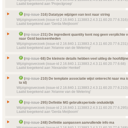
Laatst toegekend aan 'Projectgroep'
Object(en)
Doel van verwijzing ontbreekt
mp-dataelement910
Type
Wijzigingsverzoek
22274 (2016‑03‑01 11:47:51) Toelichting
Status
Gesloten, toegekend
Issue
Datatype wijzigen van Code naar String
Details
(
mp-issue-
316) Datatype wijzigen van text naar string
Klik hier voor alle issuedetails
Prioriteit
normaal
Id
mp-issue-
173
Wijzigingsverzoek (issue-id 2.16.840.1.113883.2.4.3.11.60.20.77.6.316)
Laatst toegekend aan 'Gerda Meijboom'
Object(en)
Doel van verwijzing ontbreekt
mp-dataelement910
Type
Wijzigingsverzoek
9581 (2013‑12‑01) Omschrijving
Status
Gesloten, toegekend
Issue
Datatype wijzigen van text naar string
Details
(
mp-issue-
231) De ingredient quantity kent nog geen verplichte v
Klik hier voor alle issuedetails
Prioriteit
normaal
naar Gstd basiseenheden
Id
mp-issue-
316
Wijzigingsverzoek (issue-id 2.16.840.1.113883.2.4.3.11.60.20.77.6.231)
Object(en)
Doel van verwijzing ontbreekt
mp-dataelement910
Type
Wijzigingsverzoek
Laatst toegekend aan 'Arianne van de Wetering'
22275 (2016‑03‑01 11:54:55) Toelichting
Status
Gesloten, toegekend
Doel van verwijzing ontbreekt
mp-template-
9152 (
De ingredient quantity kent nog geen verplichte ve
Prioriteit
16:33:18) MPCDAToedieningsafspraakSchema
normaal
Issue
(
mp-issue-
68) De kleinste details hebben veel uitleg de hoofdlijn
Gstd basiseenheden
Wijzigingsverzoek (issue-id 2.16.840.1.113883.2.4.3.11.60.20.77.6.68)
Details
Object(en)
Doel van verwijzing ontbreekt
mp-dataelement910
Klik hier voor alle issuedetails
Id
mp-issue-
231
Laatst toegekend aan 'Alexander Henket'
22499 (2016‑04‑07 10:06:40) Reden afspraak
Type
Wijzigingsverzoek
Details
Klik hier voor alle issuedetails
De kleinste details hebben veel uitleg de hoofdlij
Status
Issue
(
mp-issue-
210) De template associatie wijst onterecht naar ma id
Gesloten, toegekend
nauwelijks
ta id)
Prioriteit
normaal
Id
mp-issue-
68
Wijzigingsverzoek (issue-id 2.16.840.1.113883.2.4.3.11.60.20.77.6.210)
Object(en)
Laatst toegekend aan 'Arianne van de Wetering'
Template
MP Ingredient quantity
mp-template-
Type
Wijzigingsverzoek
9071 (2016‑06‑18 20:41:53)
Status
Gesloten, toegekend
De template associatie wijst onterecht naar ma id (
Details
Klik hier voor alle issuedetails
Issue
(
mp-issue-
295) Definitie MG gebruiksperiode onduidelijk
id)
Prioriteit
normaal
Wijzigingsverzoek (issue-id 2.16.840.1.113883.2.4.3.11.60.20.77.6.295)
Id
mp-issue-
210
Details
Laatst toegekend aan 'Gerda Meijboom'
Klik hier voor alle issuedetails
Type
Wijzigingsverzoek
Issue
Definitie MG gebruiksperiode onduidelijk
Status
(
mp-issue-
248) Definitie aanpassen aanvullende info ma
Gesloten, toegekend
Id
mp-issue-
295
Wijzigingsverzoek (issue-id 2.16.840.1.113883.2.4.3.11.60.20.77.6.248)