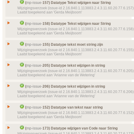
Gesloten, toegekend
Issue
Datatype Tekst wijzigen naar String
Details
(
mp-issue-
157) Datatype Tekst wijzigen naar String
Klik hier voor alle issuedetails
Details
Klik hier voor alle issuedetails
Prioriteit
normaal
Id
mp-issue-
156
Wijzigingsverzoek (issue-id 2.16.840.1.113883.2.4.3.11.60.20.77.6.157)
Laatst toegekend aan 'Gerda Meijboom'
Object(en)
Doel van verwijzing ontbreekt
mp-template-
9080 (
Type
Wijzigingsverzoek
16:42:39) HL7NLPIVL_TS_Frequency
Status
Gesloten, toegekend
Issue
Datatype Tekst wijzigen naar String
Details
(
mp-issue-
158) Datatype Tekst wijzigen naar String
Klik hier voor alle issuedetails
Prioriteit
normaal
Id
mp-issue-
157
Wijzigingsverzoek (issue-id 2.16.840.1.113883.2.4.3.11.60.20.77.6.158)
Laatst toegekend aan 'Gerda Meijboom'
Details
Klik hier voor alle issuedetails
Type
Wijzigingsverzoek
Status
Gesloten, toegekend
Issue
Datatype Tekst wijzigen naar String
(
mp-issue-
155) Datatype tekst moet string zijn
Prioriteit
normaal
Id
mp-issue-
158
Wijzigingsverzoek (issue-id 2.16.840.1.113883.2.4.3.11.60.20.77.6.155)
Laatst toegekend aan 'Gerda Meijboom'
Object(en)
Doel van verwijzing ontbreekt
mp-dataelement910
Type
Wijzigingsverzoek
22400 (2016‑03‑30 13:35:36) Omschrijving
Status
Gesloten, toegekend
Issue
Datatype tekst moet string zijn
Details
(
mp-issue-
205) Datatype tekst wijzigen in string
Klik hier voor alle issuedetails
Prioriteit
normaal
Id
mp-issue-
155
Wijzigingsverzoek (issue-id 2.16.840.1.113883.2.4.3.11.60.20.77.6.205)
Laatst toegekend aan 'Arianne van de Wetering'
Details
Klik hier voor alle issuedetails
Type
Wijzigingsverzoek
Status
Gesloten, toegekend
Issue
Datatype tekst wijzigen in string
(
mp-issue-
206) Datatype tekst wijzigen in string
Prioriteit
normaal
Id
mp-issue-
205
Wijzigingsverzoek (issue-id 2.16.840.1.113883.2.4.3.11.60.20.77.6.206)
Laatst toegekend aan 'Arianne van de Wetering'
Object(en)
Doel van verwijzing ontbreekt
mp-dataelement910
Type
Wijzigingsverzoek
19784 (2016‑06‑20 15:16:24) Omschrijving
Status
Gesloten, toegekend
Issue
Datatype tekst wijzigen in string
Details
(
mp-issue-
152) Datatype van tekst naar string
Klik hier voor alle issuedetails
Prioriteit
normaal
Id
mp-issue-
206
Wijzigingsverzoek (issue-id 2.16.840.1.113883.2.4.3.11.60.20.77.6.152)
Laatst toegekend aan 'Gerda Meijboom'
Object(en)
Doel van verwijzing ontbreekt
mp-dataelement910
Type
Wijzigingsverzoek
22273 (2016‑02‑18 11:06:23) Toelichting
Status
Gesloten, toegekend
Issue
Datatype van tekst naar string
Details
(
mp-issue-
173) Datatype wijzigen van Code naar String
Klik hier voor alle issuedetails
Prioriteit
normaal
Id
mp-issue-
152
Wijzigingsverzoek (issue-id 2.16.840.1.113883.2.4.3.11.60.20.77.6.173)