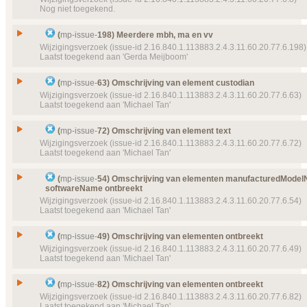
Nog niet toegekend.
Object(en)
Doel van verwijzing ontbreekt
mp-dataelement910
Type
Wijzigingsverzoek
22618 (2016‑06‑02 09:59:26) Eenheidsterm
Status
Geannuleerd, toegekend
Issue
Max dosering per periode verwijderen uit dataset
Details
(
mp-issue-
198) Meerdere mbh, ma en vv
Klik hier voor alle issuedetails
Prioriteit
normaal
Id
mp-issue-
8
Wijzigingsverzoek (issue-id 2.16.840.1.113883.2.4.3.11.60.20.77.6.198)
Laatst toegekend aan 'Gerda Meijboom'
Object(en)
Doel van verwijzing ontbreekt
mp-dataelement910
Type
Wijzigingsverzoek
23238 (2016‑12‑06 16:09:38) Relatie naar afspraa
Status
Geannuleerd
Issue
Meerdere mbh, ma en vv
Details
(
mp-issue-
63) Omschrijving van element custodian
Klik hier voor alle issuedetails
Prioriteit
normaal
Id
mp-issue-
198
Wijzigingsverzoek (issue-id 2.16.840.1.113883.2.4.3.11.60.20.77.6.63)
Laatst toegekend aan 'Michael Tan'
Object(en)
Doel van verwijzing ontbreekt
mp-dataelement800
Type
Wijzigingsverzoek
9121 (2013‑12‑01) Max dosering per periode
Status
Geannuleerd, toegekend
Issue
Omschrijving van element custodian
Doel van verwijzing ontbreekt
mp-dataelement612
(
mp-issue-
72) Omschrijving van element text
Prioriteit
9121 (2013‑07‑24) Max dosering per periode
normaal
Id
mp-issue-
63
Wijzigingsverzoek (issue-id 2.16.840.1.113883.2.4.3.11.60.20.77.6.72)
Laatst toegekend aan 'Michael Tan'
Details
Object(en)
Doel van verwijzing ontbreekt
mp-transactions-
95 
Klik hier voor alle issuedetails
Type
Wijzigingsverzoek
10:32:15)
Status
Geannuleerd, toegekend
Issue
Omschrijving van element text
Details
(
mp-issue-
54) Omschrijving van elementen manufacturedMode
Klik hier voor alle issuedetails
Prioriteit
normaal
softwareName ontbreekt
Id
mp-issue-
72
Wijzigingsverzoek (issue-id 2.16.840.1.113883.2.4.3.11.60.20.77.6.54)
Object(en)
Doel van verwijzing ontbreekt
mp-template-
9050 (
Type
Wijzigingsverzoek
Laatst toegekend aan 'Michael Tan'
MedicatieoverzichtPatient
Status
Geannuleerd, toegekend
Details
Klik hier voor alle issuedetails
Omschrijving van elementen manufacturedModel
Prioriteit
normaal
Issue
(
mp-issue-
49) Omschrijving van elementen ontbreekt
softwareName ontbreekt
Wijzigingsverzoek (issue-id 2.16.840.1.113883.2.4.3.11.60.20.77.6.49)
Object(en)
Doel van verwijzing ontbreekt
mp-template-
9058 (
Id
mp-issue-
54
Laatst toegekend aan 'Michael Tan'
MGVitalSignsSection
Type
Wijzigingsverzoek
Details
Klik hier voor alle issuedetails
Issue
Omschrijving van elementen ontbreekt
Status
(
mp-issue-
82) Omschrijving van elementen ontbreekt
Geannuleerd, toegekend
Id
mp-issue-
49
Wijzigingsverzoek (issue-id 2.16.840.1.113883.2.4.3.11.60.20.77.6.82)
Prioriteit
normaal
Laatst toegekend aan 'Michael Tan'