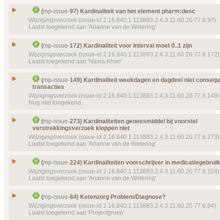
Doel van verwijzing ontbreekt
mp-template-
9069 (
Status
20211 (2015‑11‑25 13:28:44)
Gesloten, toegekend
Issue
Kardinaliteit mbh id
16:34:05) Toelichting
(
mp-issue-
97) Kardinaliteit van het element pharm:desc
ZorgaanbiederIdentificatieNummer
Prioriteit
normaal
Id
mp-issue-
245
Wijzigingsverzoek (issue-id 2.16.840.1.113883.2.4.3.11.60.20.77.6.97)
Details
Klik hier voor alle issuedetails
Details
Klik hier voor alle issuedetails
Laatst toegekend aan 'Arianne van de Wetering'
Object(en)
Doel van verwijzing ontbreekt
mp-template-
9094 (
Type
Wijzigingsverzoek
19:41:06) Verstrekking
Status
Gesloten, toegekend
Issue
Kardinaliteit van het element pharm:desc
Details
(
mp-issue-
172) Kardinaliteit voor Interval moet 0..1 zijn
Klik hier voor alle issuedetails
Prioriteit
normaal
Id
mp-issue-
97
Wijzigingsverzoek (issue-id 2.16.840.1.113883.2.4.3.11.60.20.77.6.172)
Laatst toegekend aan 'Nasra Khan'
Object(en)
Doel van verwijzing ontbreekt
mp-dataelement910
Type
Wijzigingsverzoek
22093 (2016‑02‑02 12:09:38) Identificatie
Status
Gesloten, toegekend
Issue
Kardinaliteit voor Interval moet 0..1 zijn
Template
MP MedBeh identificatie
mp-template-
(
mp-issue-
149) Kardinaliteit weekdagen en dagdeel niet consequ
Prioriteit
9084 (2016‑06‑21 10:38:38)
normaal
transacties
Id
mp-issue-
172
Wijzigingsverzoek (issue-id 2.16.840.1.113883.2.4.3.11.60.20.77.6.149)
Details
Object(en)
Doel van verwijzing ontbreekt
mp-template-
9070 (
Klik hier voor alle issuedetails
Type
Wijzigingsverzoek
Nog niet toegekend.
19:34:27) MPCDAMedicationInformation
Status
Gesloten, toegekend
Details
Klik hier voor alle issuedetails
Kardinaliteit weekdagen en dagdeel niet conseque
Prioriteit
normaal
Issue
(
mp-issue-
273) Kardinaliteiten geneesmiddel bij voorstel
transacties
verstrekkingsverzoek kloppen niet
Details
Klik hier voor alle issuedetails
Id
mp-issue-
149
Wijzigingsverzoek (issue-id 2.16.840.1.113883.2.4.3.11.60.20.77.6.273)
Laatst toegekend aan 'Arianne van de Wetering'
Type
Wijzigingsverzoek
Status
Gesloten
Kardinaliteiten geneesmiddel bij voorstel verstre
Issue
(
mp-issue-
224) Kardinaliteiten voorschrijver in medicatiegebrui
kloppen niet
Prioriteit
normaal
Wijzigingsverzoek (issue-id 2.16.840.1.113883.2.4.3.11.60.20.77.6.224)
Id
mp-issue-
273
Object(en)
Laatst toegekend aan 'Arianne van de Wetering'
Doel van verwijzing ontbreekt
mp-transactions-
102 (2016‑03‑23 16:32:43)
Type
Wijzigingsverzoek
Issue
Kardinaliteiten voorschrijver in medicatiegebruik 
Details
Klik hier voor alle issuedetails
Status
(
mp-issue-
84) Ketenzorg Problem/Diagnose?
Gesloten, toegekend
Id
mp-issue-
224
Wijzigingsverzoek (issue-id 2.16.840.1.113883.2.4.3.11.60.20.77.6.84)
Prioriteit
normaal
Laatst toegekend aan 'Projectgroep'
Type
Wijzigingsverzoek
Object(en)
Doel van verwijzing ontbreekt
mp-transactions-