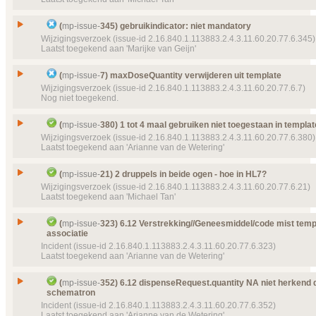
Type
Wijzigingsverzoek
Details
Klik hier voor alle issuedetails
Status
Geannuleerd, toegekend
Issue
assignedAuthor in dataset?
(
mp-issue-
345) gebruikindicator: niet mandatory
Prioriteit
normaal
Id
mp-issue-
50
Wijzigingsverzoek (issue-id 2.16.840.1.113883.2.4.3.11.60.20.77.6.345)
Laatst toegekend aan 'Marijke van Geijn'
Object(en)
Doel van verwijzing ontbreekt
mp-template-
9050 (
Type
Wijzigingsverzoek
MedicatieoverzichtPatient
Status
Geannuleerd, toegekend
Issue
gebruikindicator: niet mandatory
Details
(
mp-issue-
7) maxDoseQuantity verwijderen uit template
Klik hier voor alle issuedetails
Prioriteit
normaal
Id
mp-issue-
345
Wijzigingsverzoek (issue-id 2.16.840.1.113883.2.4.3.11.60.20.77.6.7)
Nog niet toegekend.
Object(en)
Doel van verwijzing ontbreekt
mp-template-
9007 (
Type
Wijzigingsverzoek
CDAAuthorBody
Status
Geannuleerd, toegekend
Issue
maxDoseQuantity verwijderen uit template
Details
(
mp-issue-
380) 1 tot 4 maal gebruiken niet toegestaan in templat
Klik hier voor alle issuedetails
Prioriteit
normaal
Id
mp-issue-
7
Wijzigingsverzoek (issue-id 2.16.840.1.113883.2.4.3.11.60.20.77.6.380)
Laatst toegekend aan 'Arianne van de Wetering'
Object(en)
Doel van verwijzing ontbreekt
mp-dataelement910
Type
Wijzigingsverzoek
22399 (2016‑03‑30 13:33:37) GebruikIndicator
Status
Geannuleerd
Issue
1 tot 4 maal gebruiken niet toegestaan in template
Details
(
mp-issue-
21) 2 druppels in beide ogen - hoe in HL7?
Klik hier voor alle issuedetails
Prioriteit
normaal
Id
mp-issue-
380
Wijzigingsverzoek (issue-id 2.16.840.1.113883.2.4.3.11.60.20.77.6.21)
Laatst toegekend aan 'Michael Tan'
Object(en)
Doel van verwijzing ontbreekt
mp-template-
100 (2
Type
Wijzigingsverzoek
MedicationAdministrationRequest
Status
Gesloten, toegekend
Issue
2 druppels in beide ogen - hoe in HL7?
Details
(
mp-issue-
323) 6.12 Verstrekking//Geneesmiddel/code mist temp
Klik hier voor alle issuedetails
Prioriteit
normaal
associatie
Id
mp-issue-
21
Incident (issue-id 2.16.840.1.113883.2.4.3.11.60.20.77.6.323)
Labels
(P908) Publicatie 9.0.8
Type
Wijzigingsverzoek
Laatst toegekend aan 'Arianne van de Wetering'
Status
Object(en)
Doel van verwijzing ontbreekt
mp-template-
9121 (
Gesloten, toegekend
10:46:12) HL7NLPIVL_TS_Count
6.12 Verstrekking//Geneesmiddel/code mist templa
Prioriteit
normaal
Issue
(
mp-issue-
352) 6.12 dispenseRequest.quantity NA niet herkend 
associatie
Doel van verwijzing ontbreekt
mp-template-
9149 (
schematron
Object(en)
Doel van verwijzing ontbreekt
mp-dataelement800
13:43:40) MPCDADosering
Id
mp-issue-
323
Incident (issue-id 2.16.840.1.113883.2.4.3.11.60.20.77.6.352)
9589 (2013‑12‑01) Doseerhoeveelheid
Laatst toegekend aan 'Arianne van de Wetering'
Details