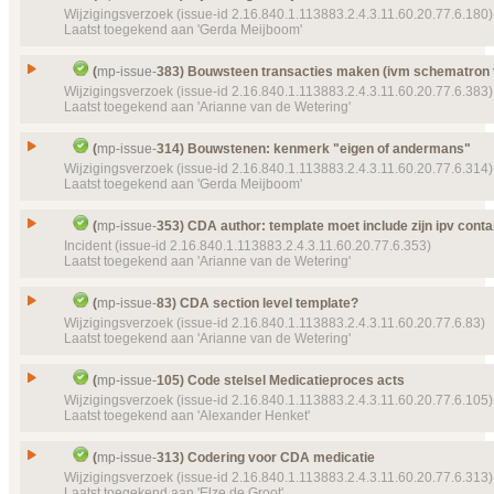
verplicht
Wijzigingsverzoek (issue-id 2.16.840.1.113883.2.4.3.11.60.20.77.6.180)
Object(en)
Template
MP CDA Voorstel Verstrekkingsverzoek
m
Id
mp-issue-
277
Laatst toegekend aan 'Gerda Meijboom'
9131 (2016‑07‑14 20:22:41)
Type
Wijzigingsverzoek
Details
Klik hier voor alle issuedetails
Issue
Bijwerking verwijderen uit dataset
Status
(
mp-issue-
383) Bouwsteen transacties maken (ivm schematron v
Gesloten, toegekend
Id
mp-issue-
180
Wijzigingsverzoek (issue-id 2.16.840.1.113883.2.4.3.11.60.20.77.6.383)
Prioriteit
normaal
Laatst toegekend aan 'Arianne van de Wetering'
Type
Wijzigingsverzoek
Object(en)
Template
MP HL7 Voorstel Verstrekkingsverzoek
Status
Organizer
mp-template-
9130 (2016‑07‑14 20:14:4
Gesloten, toegekend
Issue
Bouwsteen transacties maken (ivm schematron val
(
mp-issue-
314) Bouwstenen: kenmerk "eigen of andermans"
Template
MP CDA Doc Voorstel verstrekkingsver
Prioriteit
normaal
Id
mp-issue-
383
Wijzigingsverzoek (issue-id 2.16.840.1.113883.2.4.3.11.60.20.77.6.314)
template-
9144 (2016‑07‑15 11:38:47)
Laatst toegekend aan 'Gerda Meijboom'
Object(en)
Doel van verwijzing ontbreekt
mp-template-
9154 (
Type
Wijzigingsverzoek
Doel van verwijzing ontbreekt
mp-template-
9185 (
18:15:33) MPCDAMedicatiegebruikSchema
Status
MPCDAMedicatieAfspraakSchemaVVV
Gesloten, toegekend
Issue
Bouwstenen: kenmerk "eigen of andermans"
Details
(
mp-issue-
353) CDA author: template moet include zijn ipv conta
Klik hier voor alle issuedetails
Template
Basis Voorstel Verstrekkingsverzoek
mp-
Prioriteit
normaal
Id
mp-issue-
314
Incident (issue-id 2.16.840.1.113883.2.4.3.11.60.20.77.6.353)
9145 (2016‑07‑15 11:40:41)
Laatst toegekend aan 'Arianne van de Wetering'
Labels
(P908) Publicatie 9.0.8
Type
Wijzigingsverzoek
Details
Klik hier voor alle issuedetails
Status
Object(en)
Doel van verwijzing ontbreekt
mp-scene-
12 (2016
Gesloten, toegekend
Issue
CDA author: template moet include zijn ipv contain
(
mp-issue-
83) CDA section level template?
16:32:43)
Prioriteit
normaal
Id
mp-issue-
353
Wijzigingsverzoek (issue-id 2.16.840.1.113883.2.4.3.11.60.20.77.6.83)
Details
Klik hier voor alle issuedetails
Laatst toegekend aan 'Arianne van de Wetering'
Object(en)
Doel van verwijzing ontbreekt
mp-dataelement910
Type
Incident
23412 (2018‑01‑10 09:48:02) Kopie Indicator
Status
Gesloten, toegekend
Issue
CDA section level template?
Doel van verwijzing ontbreekt
mp-dataelement910
(
mp-issue-
105) Code stelsel Medicatieproces acts
Prioriteit
23413 (2018‑01‑10 09:49:09) Kopie Indicator
normaal
Id
mp-issue-
83
Wijzigingsverzoek (issue-id 2.16.840.1.113883.2.4.3.11.60.20.77.6.105)
Laatst toegekend aan 'Alexander Henket'
Labels
Doel van verwijzing ontbreekt
mp-dataelement910
(P907) Publicatie 9.0.7
Type
Wijzigingsverzoek
23411 (2018‑01‑09 14:47:14) Kopie Indicator
Status
Object(en)
Doel van verwijzing ontbreekt
mp-template-
9135 (
Gesloten, toegekend
Issue
Code stelsel Medicatieproces acts
Doel van verwijzing ontbreekt
mp-dataelement910
(
mp-issue-
313) Codering voor CDA medicatie
23:16:54) MPCDAPart2Reuse
Prioriteit
22092 (2016‑02‑02 11:16:21) Medicamenteuze b
normaal
Id
mp-issue-
105
Wijzigingsverzoek (issue-id 2.16.840.1.113883.2.4.3.11.60.20.77.6.313)
Details
Klik hier voor alle issuedetails
Laatst toegekend aan 'Elze de Groot'