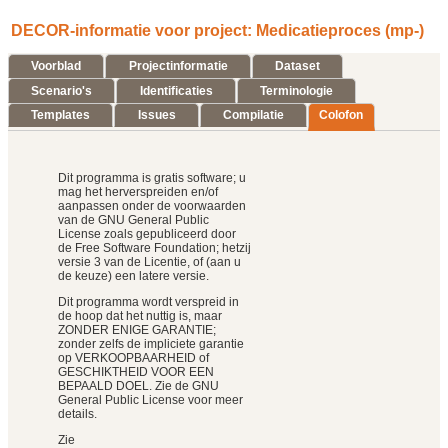
DECOR-informatie voor project: Medicatieproces (mp-)
Voorblad
Projectinformatie
Dataset
Scenario's
Identificaties
Terminologie
Templates
Issues
Compilatie
Colofon
Dit programma is gratis software; u
mag het herverspreiden en/of
aanpassen onder de voorwaarden
van de GNU General Public
License zoals gepubliceerd door
de Free Software Foundation; hetzij
versie 3 van de Licentie, of (aan u
de keuze) een latere versie.
Dit programma wordt verspreid in
de hoop dat het nuttig is, maar
ZONDER ENIGE GARANTIE;
zonder zelfs de impliciete garantie
op VERKOOPBAARHEID of
GESCHIKTHEID VOOR EEN
BEPAALD DOEL. Zie de GNU
General Public License voor meer
details.
Zie