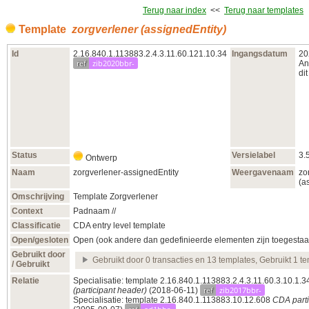
Terug naar index
<<
Terug naar templates
Template
zorgverlener (assignedEntity)
Id
2.16.840.1.113883.2.4.3.11.60.121.10.34
Ingangsdatum
20
ref
zib2020bbr-
An
dit
Status
Versielabel
3.
Ontwerp
Naam
zorgverlener-assignedEntity
Weergavenaam
zo
(a
Omschrijving
Template Zorgverlener
Context
Padnaam //
Classificatie
CDA entry level template
Open/gesloten
Open (ook andere dan gedefinieerde elementen zijn toegestaa
Gebruikt door
Gebruikt door 0 transacties en 13 templates, Gebruikt 1 t
/ Gebruikt
Relatie
Specialisatie: template 2.16.840.1.113883.2.4.3.11.60.3.10.1.
ref
zib2017bbr-
(participant header)
(2018‑06‑11)
Specialisatie: template 2.16.840.1.113883.10.12.608
CDA part