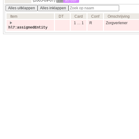
ref
ad1bbr-
(2005‑09‑07)
Alles uitklappen
Alles inklappen
Item
DT
Card
Conf
Omschrijving
1 … 1
R
Zorgverlener
hl7:assignedEntity