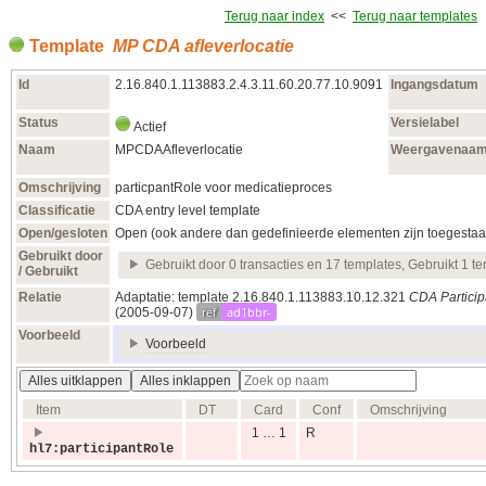
Terug naar index
<<
Terug naar templates
Template
MP CDA afleverlocatie
Id
2.16.840.1.113883.2.4.3.11.60.20.77.10.9091
Ingangsdatum
Status
Versielabel
Actief
Naam
MPCDAAfleverlocatie
Weergavenaa
Omschrijving
particpantRole voor medicatieproces
Classificatie
CDA entry level template
Open/gesloten
Open (ook andere dan gedefinieerde elementen zijn toegestaa
Gebruikt door
Gebruikt door 0 transacties en 17 templates, Gebruikt 1 t
/ Gebruikt
Relatie
Adaptatie: template 2.16.840.1.113883.10.12.321
CDA Particip
ref
ad1bbr-
(2005‑09‑07)
Voorbeeld
Voorbeeld
Alles uitklappen
Alles inklappen
Item
DT
Card
Conf
Omschrijving
1 … 1
R
hl7:participantRole