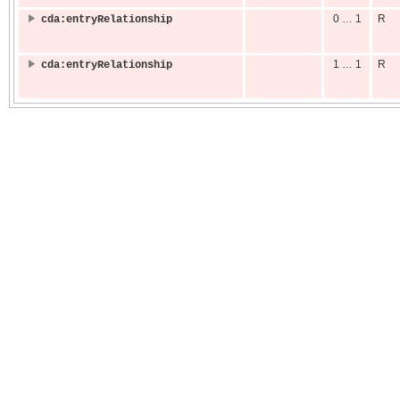
0 … 1
R
cda:entryRelationship
1 … 1
R
cda:entryRelationship