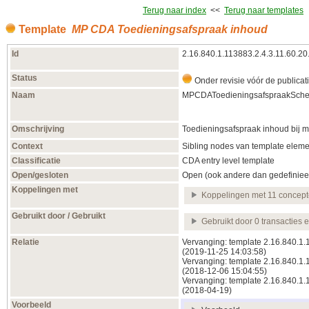
Terug naar index
<<
Terug naar templates
Template
MP CDA Toedieningsafspraak inhoud
Id
2.16.840.1.113883.2.4.3.11.60.20
Status
Onder revisie vóór de publicat
Naam
MPCDAToedieningsafspraakSch
Omschrijving
Toedieningsafspraak inhoud bij m
Context
Sibling nodes van template eleme
Classificatie
CDA entry level template
Open/gesloten
Open (ook andere dan gedefiniee
Koppelingen met
Koppelingen met 11 concep
Gebruikt door / Gebruikt
Gebruikt door 0 transacties 
Relatie
Vervanging: template 2.16.840.1.
(2019‑11‑25 14:03:58)
Vervanging: template 2.16.840.1.
(2018‑12‑06 15:04:55)
Vervanging: template 2.16.840.1.
(2018‑04‑19)
Voorbeeld