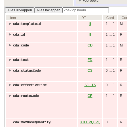
Voorbeeld
Alles uitklappen
Alles inklappen
Item
DT
Card
Co
II
1 … 1
M
cda:templateId
II
1 … 1
R
cda:id
CD
1 … 1
M
cda:code
ED
1 … 1
R
cda:text
CS
0 … 1
R
cda:statusCode
IVL_TS
0 … 1
R
cda:effectiveTime
CE
1 … 1
R
cda:routeCode
RTO_PQ_PQ
0 … 1
R
cda:maxDoseQuantity