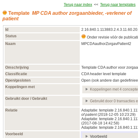
Terug naar index
<<
Terug naar templates
Template
MP CDA author zorgaanbieder, -verlener of
patient
Id
2.16.840.1.113883.2.4.3.11.60.20
Status
Onder revisie vóór de publicat
Naam
MPCDAauthorZorgavPatient2
Omschrijving
Template CDA author voor zorgaanb
Classificatie
CDA header level template
Open/gesloten
Open (ook andere dan gedefiniee
Koppelingen met
Koppelingen met 4 concept
Gebruikt door / Gebruikt
Gebruikt door 0 transacties 
Relatie
Adaptatie: template 2.16.840.1.1
of patient
(2018‑12‑05 10:23:29)
Adaptatie: template 2.16.840.1.1
(2017‑08‑18 14:42:58)
Adaptatie: template 2.16.840.1.
Voorbeeld
Voorbeeld