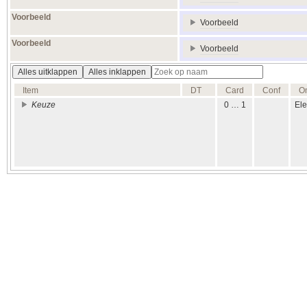
Voorbeeld
Voorbeeld
Voorbeeld
Voorbeeld
Alles uitklappen
Alles inklappen
Item
DT
Card
Conf
Om
Keuze
0 … 1
Ele