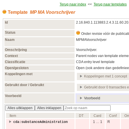
Terug naar index
<<
Terug naar templates
Template
MP MA Voorschrijver
Id
2.16.840.1.113883.2.4.3.11.60.20
Status
Onder revisie vóór de publicat
Naam
MPMAVoorschrijver
Omschrijving
Voorschrijver.
Context
Parent nodes van template elemen
Classificatie
CDA entry level template
Open/gesloten
Open (ook andere dan gedefiniee
Koppelingen met
Koppelingen met 1 concept
Gebruikt door / Gebruikt
Gebruikt door 0 transacties 
Voorbeeld
Voorbeeld
Alles uitklappen
Alles inklappen
Item
DT
Card
Conf
Om
1 … 1
R
cda:substanceAdministration