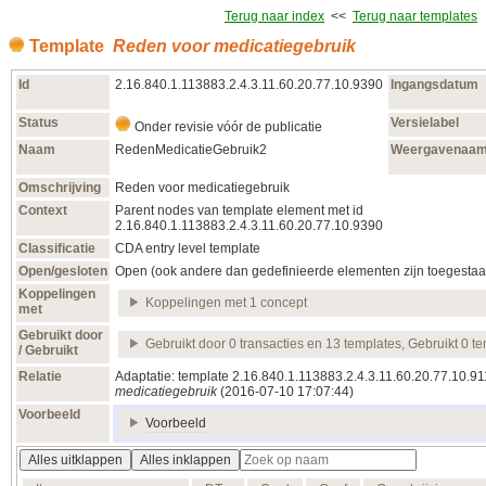
Terug naar index
<<
Terug naar templates
Template
Reden voor medicatiegebruik
Id
2.16.840.1.113883.2.4.3.11.60.20.77.10.9390
Ingangsdatum
Status
Versielabel
Onder revisie vóór de publicatie
Naam
RedenMedicatieGebruik2
Weergavenaa
Omschrijving
Reden voor medicatiegebruik
Context
Parent nodes van template element met id
2.16.840.1.113883.2.4.3.11.60.20.77.10.9390
Classificatie
CDA entry level template
Open/gesloten
Open (ook andere dan gedefinieerde elementen zijn toegestaa
Koppelingen
Koppelingen met 1 concept
met
Gebruikt door
Gebruikt door 0 transacties en 13 templates, Gebruikt 0 t
/ Gebruikt
Relatie
Adaptatie: template 2.16.840.1.113883.2.4.3.11.60.20.77.10.9
medicatiegebruik
(2016‑07‑10 17:07:44)
Voorbeeld
Voorbeeld
Alles uitklappen
Alles inklappen