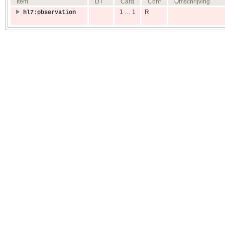
Item
DT
Card
Conf
Omschrijving
1 … 1
R
hl7:observation