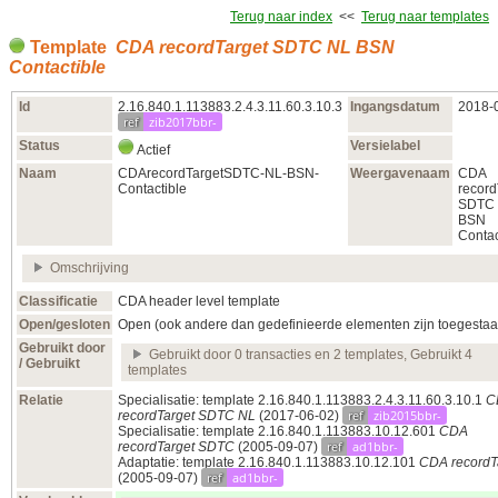
Terug naar index
<<
Terug naar templates
Template
CDA recordTarget SDTC NL BSN
Contactible
Id
2.16.840.1.113883.2.4.3.11.60.3.10.3
Ingangsdatum
2018‑
ref
zib2017bbr-
Status
Versielabel
Actief
Naam
CDArecordTargetSDTC-NL-BSN-
Weergavenaam
CDA
Contactible
record
SDTC
BSN
Contac
Omschrijving
Classificatie
CDA header level template
Open/gesloten
Open (ook andere dan gedefinieerde elementen zijn toegestaa
Gebruikt door
Gebruikt door 0 transacties en 2 templates, Gebruikt 4
/ Gebruikt
templates
Relatie
Specialisatie: template 2.16.840.1.113883.2.4.3.11.60.3.10.1
C
ref
zib2015bbr-
recordTarget SDTC NL
(2017‑06‑02)
Specialisatie: template 2.16.840.1.113883.10.12.601
CDA
ref
ad1bbr-
recordTarget SDTC
(2005‑09‑07)
Adaptatie: template 2.16.840.1.113883.10.12.101
CDA recordT
ref
ad1bbr-
(2005‑09‑07)