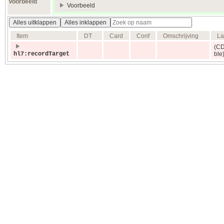
Voorbeeld
Voorbeeld
Alles uitklappen
Alles inklappen
Item
DT
Card
Conf
Omschrijving
La
(C
hl7:recordTarget
ble