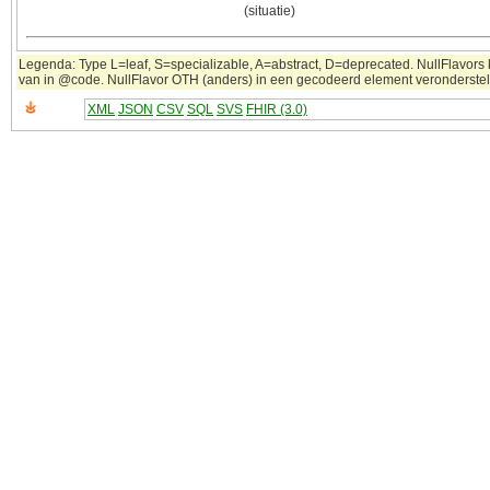
(situatie)
Legenda: Type L=leaf, S=specializable, A=abstract, D=deprecated. NullFlavors k
van in @code. NullFlavor OTH (anders) in een gecodeerd element veronderstelt t
XML
JSON
CSV
SQL
SVS
FHIR (3.0)