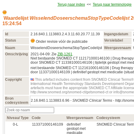
Terug naar index
<<
Terug naar terminologie
Waardelijst
WisselendDoseerschemaStopTypeCodelijst
2
15:24:54
Id
2.16.840.1.113883.2.4.3.11.60.20.77.11.39
Ingangsdatum
Status
Versielabel
Onder revisie vóór de publicatie
Naam
WisselendDoseerschemaStopTypeCodelijst
Weergavenaam
Omschrijving
2021-04-09: Zie
ZIB-1261
.
Niet bestaande SNOMED CT 112171000146100 | Drug therapy te
door SNOMED CT 113381000146106 | tijdelijk gestopt met medica
niet bestaande SNOMED CT 112161000146106 | Drug therapy def
door 113371000146109 | definitief gestopt met medicatie (situati
Copyright
This artefact includes content from SNOMED Clinical Terms®
International Health Terminology Standards Development Organ
artefacts must have the appropriate SNOMED CT Affiliate license
http://www.snomed.org/snomed-ct/getsnomed-ct or info@snome
Bron
2.16.840.1.113883.6.96 -
SNOMED Clinical Terms
-
http://snome
codesysteem
Niveau/ Type
Code
Weergavenaam
Codesysteem
0‑L
113371000146109
definitief
SNOMED Clinical Ter
gestopt met
medicatie