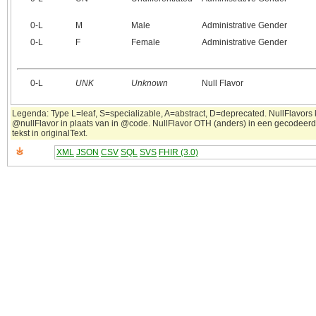
0‑L
M
Male
Administrative Gender
0‑L
F
Female
Administrative Gender
0‑L
UNK
Unknown
Null Flavor
Legenda: Type L=leaf, S=specializable, A=abstract, D=deprecated. NullFlavors k
@nullFlavor in plaats van in @code. NullFlavor OTH (anders) in een gecodeerd
tekst in originalText.
XML
JSON
CSV
SQL
SVS
FHIR (3.0)