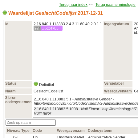
Terug naar index
<<
Terug naar terminologie
Waardelijst
GeslachtCodelijst
2017‑12‑31
Id
2.16.840.1.113883.2.4.3.11.60.40.2.0.1.1
Ingangsdatum
20
ref
zib2017bbr-
An
id:
Status
Versielabel
Definitief
Naam
GeslachtCodelijst
Weergavenaam
Ge
2 bron
2.16.840.1.113883.5.1 -
Administrative Gender
-
codesystemen
http://terminology.hl7.org/CodeSystem/v3-AdministrativeGend
2.16.840.1.113883.5.1008 -
Null Flavor
-
http://terminology.hl
NullFlavor
Niveau/ Type
Code
Weergavenaam
Codesysteem
0‑L
UN
Undifferentiated
Administrative Gender