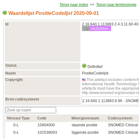
Terug naar index
<<
Terug naar terminologie
Waardelijst
PositieCodelijst
2020‑09‑01
Id
2.16.840.1.113883.2.4.3.11.60.40
ref
zib2020bbr-
Status
Definitief
Naam
PositieCodelijst
Copyright
This artefact includes conten
International Health Terminology
artefacts must have the appropria
http://www.snomed.org/snomed-ct
Bron codesysteem
2.16.840.1.113883.6.96 -
SNOMED
Niveau/ Type
Code
Weergavenaam
Codesysteem
0‑L
10904000
staande positie
SNOMED Clinical
0‑L
102538003
liggende positie
SNOMED Clinical