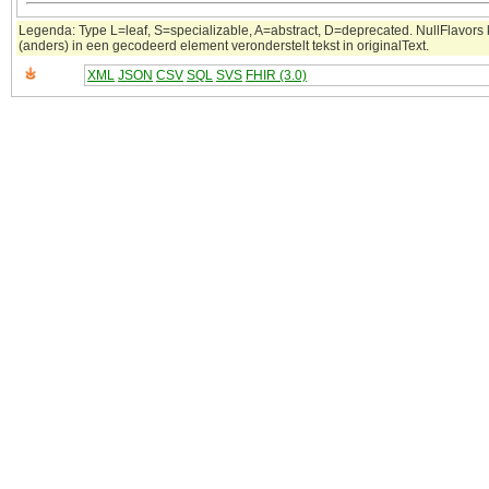
Legenda: Type L=leaf, S=specializable, A=abstract, D=deprecated. NullFlavors 
(anders) in een gecodeerd element veronderstelt tekst in originalText.
XML
JSON
CSV
SQL
SVS
FHIR (3.0)