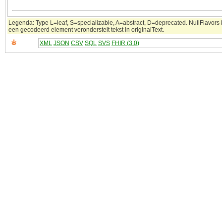
Legenda: Type L=leaf, S=specializable, A=abstract, D=deprecated. NullFlavors k
een gecodeerd element veronderstelt tekst in originalText.
XML
JSON
CSV
SQL
SVS
FHIR (3.0)