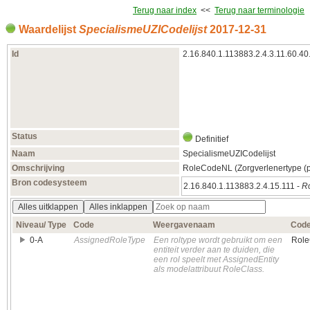
Terug naar index
<<
Terug naar terminologie
Waardelijst
SpecialismeUZICodelijst
2017‑12‑31
Id
2.16.840.1.113883.2.4.3.11.60.40
Status
Definitief
Naam
SpecialismeUZICodelijst
Omschrijving
RoleCodeNL (Zorgverlenertype (p
Bron codesysteem
2.16.840.1.113883.2.4.15.111 -
Ro
Alles uitklappen
Alles inklappen
Niveau/ Type
Code
Weergavenaam
Cod
0‑A
AssignedRoleType
Een roltype wordt gebruikt om een
Role
entiteit verder aan te duiden, die
een rol speelt met AssignedEntity
als modelattribuut RoleClass.