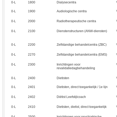
0‑L
1800
Dialysecentra
0‑L
1900
Audiologische centra
0‑L
2000
Radiotherapeutische centra
0‑L
2100
Dienstenstructuren (ANW-diensten)
0‑L
2200
Zelfstandige behandelcentra (ZBC)
0‑L
2270
Zelfstandige behandelcentra (EMS)
0‑L
2300
Inrichtingen voor
revalidatiedagbehandeling
0‑L
2400
Dietisten
0‑L
2401
Dietisten, direct toegankelijk / 1e lijn
0‑L
2402
Diëtist Leefstijlcoach
0‑L
2410
Dietisten, dietist, direct toegankelijk
0‑L
2500
Inrichtingen voor psychiatrische