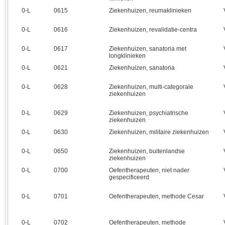
0‑L
0615
Ziekenhuizen, reumaklinieken
0‑L
0616
Ziekenhuizen, revalidatie-centra
0‑L
0617
Ziekenhuizen, sanatoria met
longklinieken
0‑L
0621
Ziekenhuizen, sanatoria
0‑L
0628
Ziekenhuizen, multi-categorale
ziekenhuizen
0‑L
0629
Ziekenhuizen, psychiatrische
ziekenhuizen
0‑L
0630
Ziekenhuizen, militaire ziekenhuizen
0‑L
0650
Ziekenhuizen, buitenlandse
ziekenhuizen
0‑L
0700
Oefentherapeuten, niet nader
gespecificeerd
0‑L
0701
Oefentherapeuten, methode Cesar
0‑L
0702
Oefentherapeuten, methode