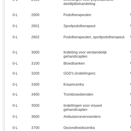
deeltijdbehandeling
0‑L
2600
Podotherapeuten
0‑L
2601
Sportpodotherapeut
0‑L
2602
Podotherapeuten, sportpodotherapeut
0‑L
3000
Instelling voor verstandelijk
gehandicapten
0‑L
3100
Bloedbanken
0‑L
3200
GGD's (instellingen)
0‑L
3300
Kraamcentra
0‑L
3400
Trombosediensten
0‑L
3500
Instellingen voor visueel
gehandicapten
0‑L
3600
Ambulancevervoerders
0‑L
3700
Gezondheidscentra