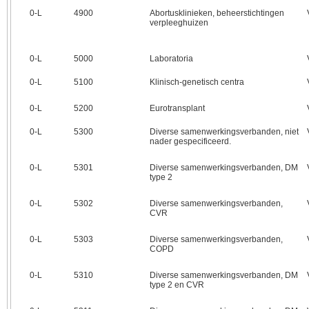
0‑L
4900
Abortusklinieken, beheerstichtingen
verpleeghuizen
0‑L
5000
Laboratoria
0‑L
5100
Klinisch-genetisch centra
0‑L
5200
Eurotransplant
0‑L
5300
Diverse samenwerkingsverbanden, niet
nader gespecificeerd.
0‑L
5301
Diverse samenwerkingsverbanden, DM
type 2
0‑L
5302
Diverse samenwerkingsverbanden,
CVR
0‑L
5303
Diverse samenwerkingsverbanden,
COPD
0‑L
5310
Diverse samenwerkingsverbanden, DM
type 2 en CVR