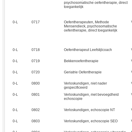
psychosomatische oefentherapie, direct
toegankelijk
0‑L
0717
Oefentherapeuten, Methode
Mensendieck, psychosomatische
oefentherapie, direct toegankelijk
0‑L
0718
Oefentherapeut Leefstijlcoach
0‑L
0719
Bekkenoefentherapie
0‑L
0720
Geriatrie Oefentherapie
0‑L
0800
Verloskundigen, niet nader
gespecificeerd
0‑L
0801
Verloskundigen, met bevoegdheid
echoscopie
0‑L
0802
Verloskundigen, echoscopie NT
0‑L
0803
Verloskundigen, echoscopie SEO