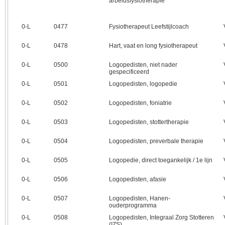
arbeidsfysiotherapie
0‑L
0477
Fysiotherapeut Leefstijlcoach
0‑L
0478
Hart, vaat en long fysiotherapeut
0‑L
0500
Logopedisten, niet nader
gespecificeerd
0‑L
0501
Logopedisten, logopedie
0‑L
0502
Logopedisten, foniatrie
0‑L
0503
Logopedisten, stottertherapie
0‑L
0504
Logopedisten, preverbale therapie
0‑L
0505
Logopedie, direct toegankelijk / 1e lijn
0‑L
0506
Logopedisten, afasie
0‑L
0507
Logopedisten, Hanen-
ouderprogramma
0‑L
0508
Logopedisten, Integraal Zorg Stotteren
(IZS)