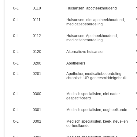
0‑L
0110
Huisartsen, apotheekhoudend
0‑L
0111
Huisartsen, niet apotheekhoudend,
medicatiebeoordeling
0‑L
0112
Huisartsen, Apotheekhoudend,
medicatiebeoordeling
0‑L
0120
Alternatieve huisartsen
0‑L
0200
Apothekers
0‑L
0201
Apotheker, medicatiebeoordeling
chronisch UR-geneesmiddelgebruik
0‑L
0300
Medisch specialisten, niet nader
gespecificeerd
0‑L
0301
Medisch specialisten, oogheelkunde
0‑L
0302
Medisch specialisten, keel-, neus- en
oorheelkunde