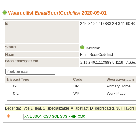
Waardelijst
EmailSoortCodelijst
2020‑09‑01
Id
2.16.840.1.113883.2.4.3.11.60.40
Status
Definitief
Naam
EmailSoortCodelijst
Bron codesysteem
2.16.840.1.113883.5.1119 -
Addre
Niveau/ Type
Code
Weergavenaam
0‑L
HP
Primary Home
0‑L
WP
Work Place
Legenda: Type L=leaf, S=specializable, A=abstract, D=deprecated. NullFlavors k
XML
JSON
CSV
SQL
SVS
FHIR (3.0)