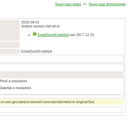
Terug naar index
<<
Terug naar terminologie
2020‑09‑01
Andere versies met dit id:
EmailSoortCodelijst
van 2017‑12‑31
EmailSoortCodelijst
Privé e-mailadres
Zakelijk e-mailadres
in een gecodeerd element veronderstelt tekst in originalText.