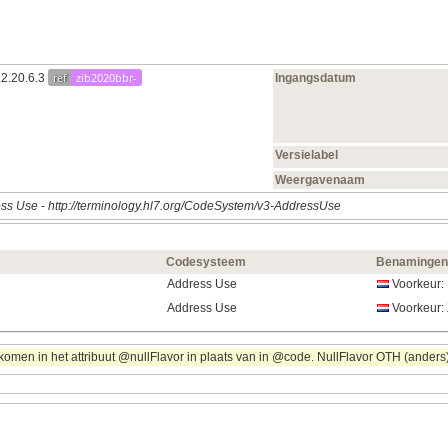
ref
zib2020bbr-
.2.20.6.3
Ingangsdatum
Versielabel
Weergavenaam
ss Use
-
http://terminology.hl7.org/CodeSystem/v3-AddressUse
Codesysteem
Benamingen
Address Use
Voorkeur: 
Address Use
Voorkeur: 
omen in het attribuut @nullFlavor in plaats van in @code. NullFlavor OTH (anders) 