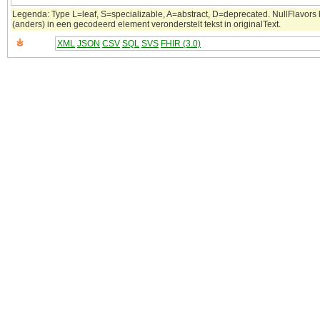
Legenda: Type L=leaf, S=specializable, A=abstract, D=deprecated. NullFlavors 
(anders) in een gecodeerd element veronderstelt tekst in originalText.
XML
JSON
CSV
SQL
SVS
FHIR (3.0)