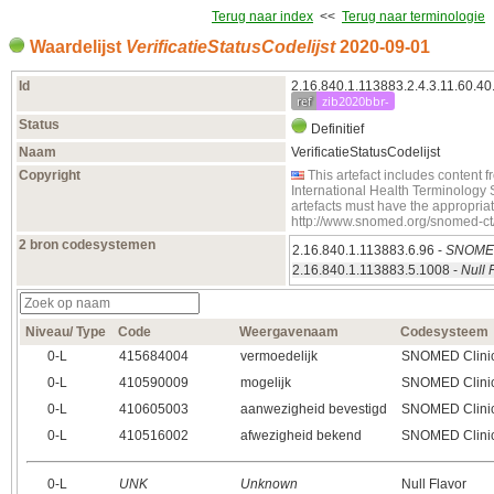
Terug naar index
<<
Terug naar terminologie
Waardelijst
VerificatieStatusCodelijst
2020‑09‑01
Id
2.16.840.1.113883.2.4.3.11.60.40.
ref
zib2020bbr-
Status
Definitief
Naam
VerificatieStatusCodelijst
Copyright
This artefact includes conten
International Health Terminology
artefacts must have the appropria
http://www.snomed.org/snomed-ct
2 bron codesystemen
2.16.840.1.113883.6.96 -
SNOMED
2.16.840.1.113883.5.1008 -
Null 
Niveau/ Type
Code
Weergavenaam
Codesysteem
0‑L
415684004
vermoedelijk
SNOMED Clinic
0‑L
410590009
mogelijk
SNOMED Clinic
0‑L
410605003
aanwezigheid bevestigd
SNOMED Clinic
0‑L
410516002
afwezigheid bekend
SNOMED Clinic
0‑L
UNK
Unknown
Null Flavor