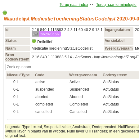
Terug naar index
<<
Terug naar terminologie
Waardelijst
MedicatieToedieningStatusCodelijst
2020‑09‑
Id
2.16.840.1.113883.2.4.3.11.60.40.2.9.13.1
Ingangsdatum
20
ref
zib2020bbr-
Status
Versielabel
Definitief
Naam
MedicatieToedieningStatusCodelijst
Weergavenaam
Me
Bron
2.16.840.1.113883.5.14 -
ActStatus
-
http://terminology.hl7.org
codesysteem
Niveau/ Type
Code
Weergavenaam
Codesysteem
0‑L
active
Active
ActStatus
0‑L
suspended
Suspended
ActStatus
0‑L
aborted
Aborted
ActStatus
0‑L
completed
Completed
ActStatus
0‑L
cancelled
Cancelled
ActStatus
Legenda: Type L=leaf, S=specializable, A=abstract, D=deprecated. NullFlavors k
@nullFlavor in plaats van in @code. NullFlavor OTH (anders) in een gecodeerd 
originalText.