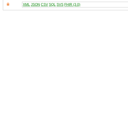
XML
JSON
CSV
SQL
SVS
FHIR (3.0)