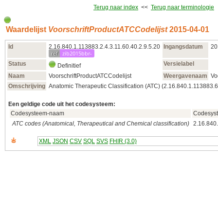
Terug naar index
<<
Terug naar terminologie
Waardelijst
VoorschriftProductATCCodelijst
2015‑04‑01
Id
2.16.840.1.113883.2.4.3.11.60.40.2.9.5.20
Ingangsdatum
20
ref
zib2015bbr-
Status
Versielabel
Definitief
Naam
VoorschriftProductATCCodelijst
Weergavenaam
Vo
Omschrijving
Anatomic Therapeutic Classification (ATC) (2.16.840.1.113883.6
Een geldige code uit het codesysteem:
Codesysteem-naam
Codesyst
ATC codes (Anatomical, Therapeutical and Chemical classification)
2.16.840
XML
JSON
CSV
SQL
SVS
FHIR (3.0)