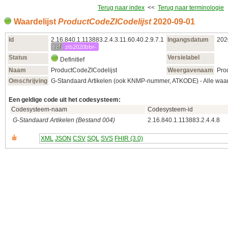
Terug naar index
<<
Terug naar terminologie
Waardelijst
ProductCodeZICodelijst
2020‑09‑01
Id
2.16.840.1.113883.2.4.3.11.60.40.2.9.7.1
Ingangsdatum
202
ref
zib2020bbr-
Status
Versielabel
Definitief
Naam
ProductCodeZICodelijst
Weergavenaam
Pro
Omschrijving
G-Standaard Artikelen (ook KNMP-nummer, ATKODE) - Alle waa
Een geldige code uit het codesysteem:
Codesysteem-naam
Codesysteem-id
G-Standaard Artikelen (Bestand 004)
2.16.840.1.113883.2.4.4.8
XML
JSON
CSV
SQL
SVS
FHIR (3.0)