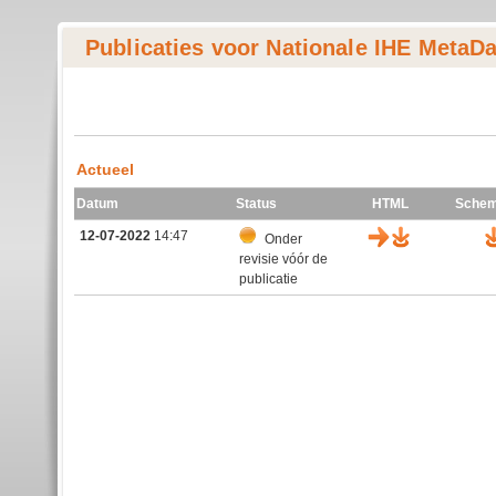
Publicaties voor Nationale IHE MetaDa
Actueel
Datum
Status
HTML
Schem
12-07-2022
14:47
Onder
revisie vóór de
publicatie