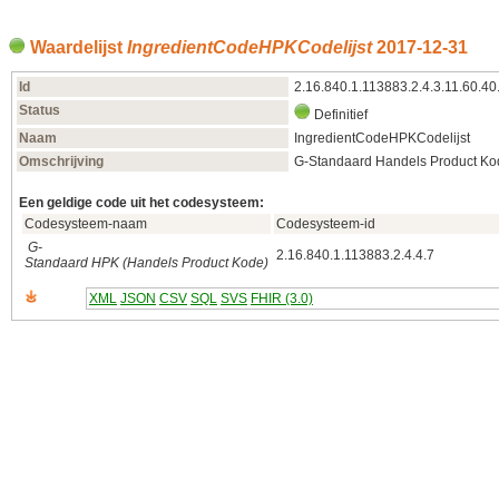
Waardelijst
IngredientCodeHPKCodelijst
2017‑12‑31
Id
2.16.840.1.113883.2.4.3.11.60.40
Status
Definitief
Naam
IngredientCodeHPKCodelijst
Omschrijving
G-Standaard Handels Product Kod
Een geldige code uit het codesysteem:
Codesysteem-naam
Codesysteem-id
G-
2.16.840.1.113883.2.4.4.7
Standaard HPK (Handels Product Kode)
XML
JSON
CSV
SQL
SVS
FHIR (3.0)