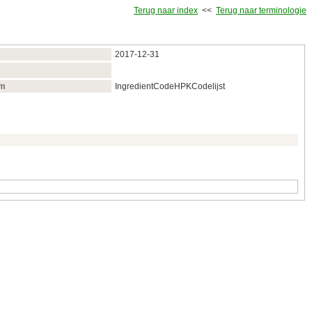
Terug naar index
<<
Terug naar terminologie
2017‑12‑31
am
IngredientCodeHPKCodelijst