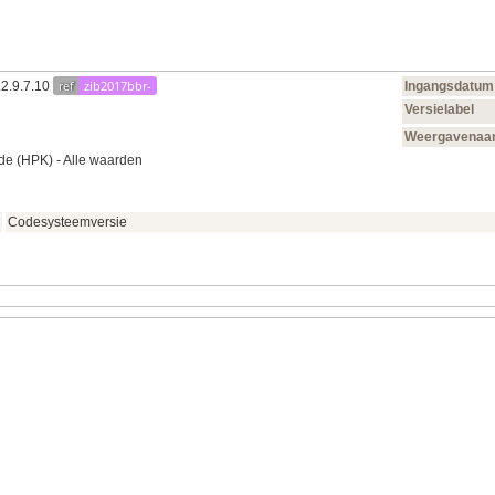
ref
zib2017bbr-
.2.9.7.10
Ingangsdatum
Versielabel
Weergavena
e (HPK) - Alle waarden
Codesysteemversie