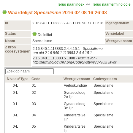
Terug naar index
<<
Terug naar terminologie
Waardelijst
Specialisme
2016‑02‑08 16:26:03
Id
2.16.840.1.113883.2.4.3.11.60.90.77.11.218
Ingangsdatum
Status
Versielabel
Definitief
Naam
Specialisme
Weergavenaam
2 bron
2.16.840.1.113883.2.4.4.15.1 -
Specialisme
-
codesystemen
urn:oid:2.16.840.1.113883.2.4.4.15.1
2.16.840.1.113883.5.1008 -
NullFlavor
-
http://terminology.hl7.org/CodeSystem/v3-NullFlavor
Niveau/ Type
Code
Weergavenaam
Codesysteem
0‑L
01
Verloskundige
Specialisme
0‑L
02
Gynaecoloog
Specialisme
2e lijn
0‑L
03
Gynaecoloog
Specialisme
3e lijn
0‑L
04
Kinderarts 2e
Specialisme
lijn
0‑L
05
Kinderarts 3e
Specialisme
lijn