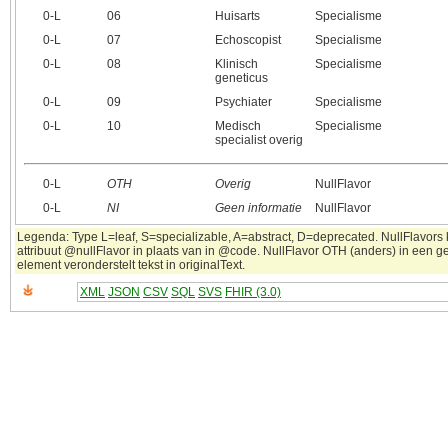
0‑L
06
Huisarts
Specialisme
0‑L
07
Echoscopist
Specialisme
0‑L
08
Klinisch
Specialisme
geneticus
0‑L
09
Psychiater
Specialisme
0‑L
10
Medisch
Specialisme
specialist overig
0‑L
OTH
Overig
NullFlavor
0‑L
NI
Geen informatie
NullFlavor
Legenda: Type L=leaf, S=specializable, A=abstract, D=deprecated. NullFlavors
attribuut @nullFlavor in plaats van in @code. NullFlavor OTH (anders) in een 
element veronderstelt tekst in originalText.
XML
JSON
CSV
SQL
SVS
FHIR (3.0)