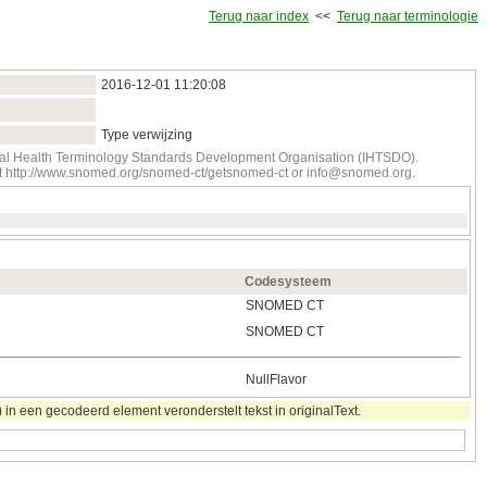
Terug naar index
<<
Terug naar terminologie
2016‑12‑01 11:20:08
Type verwijzing
onal Health Terminology Standards Development Organisation (IHTSDO).
tact http://www.snomed.org/snomed-ct/getsnomed-ct or info@snomed.org.
Codesysteem
SNOMED CT
SNOMED CT
NullFlavor
in een gecodeerd element veronderstelt tekst in originalText.