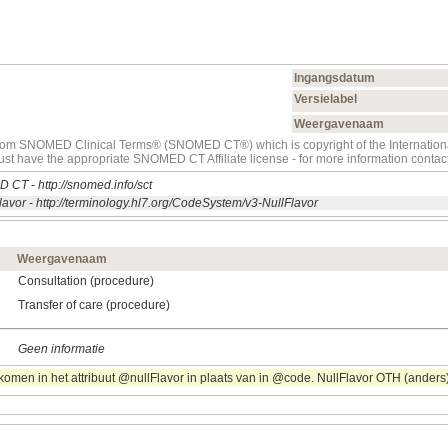
Ingangsdatum
Versielabel
Weergavenaam
t from SNOMED Clinical Terms® (SNOMED CT®) which is copyright of the Internati
must have the appropriate SNOMED CT Affiliate license - for more information con
D CT
-
http://snomed.info/sct
lavor
-
http://terminology.hl7.org/CodeSystem/v3-NullFlavor
Weergavenaam
Consultation (procedure)
Transfer of care (procedure)
Geen informatie
omen in het attribuut @nullFlavor in plaats van in @code. NullFlavor OTH (anders) 