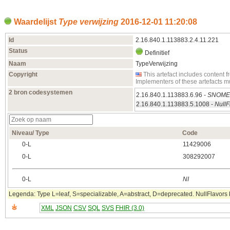
Waardelijst
Type verwijzing
2016‑12‑01 11:20:08
Id
2.16.840.1.113883.2.4.11.221
Status
Definitief
Naam
TypeVerwijzing
Copyright
This artefact includes conten
Implementers of these artefacts 
2 bron codesystemen
2.16.840.1.113883.6.96 -
SNOME
2.16.840.1.113883.5.1008 -
NullF
Niveau/ Type
Code
0‑L
11429006
0‑L
308292007
0‑L
NI
Legenda: Type L=leaf, S=specializable, A=abstract, D=deprecated. NullFlavors k
XML
JSON
CSV
SQL
SVS
FHIR (3.0)