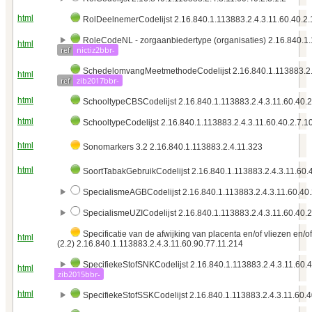
html
RolDeelnemerCodelijst 2.16.840.1.113883.2.4.3.11.60.40.2.
RoleCodeNL - zorgaanbiedertype (organisaties) 2.16.840.1.
html
ref
nictiz2bbr-
SchedelomvangMeetmethodeCodelijst 2.16.840.1.113883.2.4
html
ref
zib2017bbr-
html
SchooltypeCBSCodelijst 2.16.840.1.113883.2.4.3.11.60.40.2
html
SchooltypeCodelijst 2.16.840.1.113883.2.4.3.11.60.40.2.7.1
html
Sonomarkers 3.2 2.16.840.1.113883.2.4.11.323
html
SoortTabakGebruikCodelijst 2.16.840.1.113883.2.4.3.11.60.
SpecialismeAGBCodelijst 2.16.840.1.113883.2.4.3.11.60.40.
SpecialismeUZICodelijst 2.16.840.1.113883.2.4.3.11.60.40.2
Specificatie van de afwijking van placenta en/of vliezen en/o
html
(2.2) 2.16.840.1.113883.2.4.3.11.60.90.77.11.214
SpecifiekeStofSNKCodelijst 2.16.840.1.113883.2.4.3.11.60.4
html
zib2015bbr-
html
SpecifiekeStofSSKCodelijst 2.16.840.1.113883.2.4.3.11.60.4