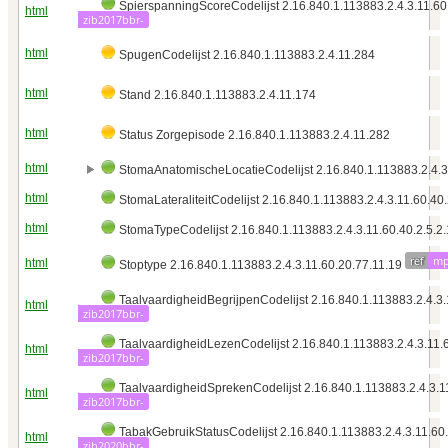
SpierspanningScoreCodelijst 2.16.840.1.113883.2.4.3.11.60
html
zib2017bbr-
html
SpugenCodelijst 2.16.840.1.113883.2.4.11.284
html
Stand 2.16.840.1.113883.2.4.11.174
html
Status Zorgepisode 2.16.840.1.113883.2.4.11.282
html
StomaAnatomischeLocatieCodelijst 2.16.840.1.113883.2.4.3.
html
StomaLateraliteitCodelijst 2.16.840.1.113883.2.4.3.11.60.40.
html
StomaTypeCodelijst 2.16.840.1.113883.2.4.3.11.60.40.2.5.2.
ref
mp
html
Stoptype 2.16.840.1.113883.2.4.3.11.60.20.77.11.19
TaalvaardigheidBegrijpenCodelijst 2.16.840.1.113883.2.4.3.
html
zib2017bbr-
TaalvaardigheidLezenCodelijst 2.16.840.1.113883.2.4.3.11.
html
zib2017bbr-
TaalvaardigheidSprekenCodelijst 2.16.840.1.113883.2.4.3.1
html
zib2017bbr-
TabakGebruikStatusCodelijst 2.16.840.1.113883.2.4.3.11.60.
html
zib2020bbr-