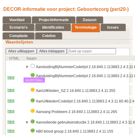
DECOR-informatie voor project: Geboortezorg (peri20-)
Voorblad
Projectinformatie
Dataset
Scenario's
Identificaties
Terminologie
Issues
Compilatie
Colofon
Waardelijsten
Alles uitklappen
Alles inklappen
HTML
Naam
AanduidingBijNummerCodelijst 2.16.840.1.113883.2.4.3.11.6
AanduidingBijNummerCodelijst 2.16.840.1.113883.2.4.3.11.
html
zib2015bbr-
html
AanUitKleden_GZ 2.16.840.1.113883.2.4.11.355
html
AanUitkledenCodelijst 2.16.840.1.113883.2.4.3.11.60.40.2.4
html
Aanvang Probleem 2.16.840.1.113883.2.4.11.265
html
Aanvullende gebruiksinstructie 2.16.840.1.113883.2.4.3.11.
html
AB0 blood group 2.16.840.1.113883.2.4.11.155