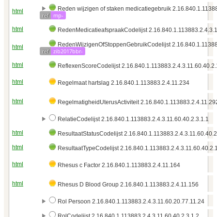
Reden wijzigen of staken medicatiegebruik 2.16.840.1.11388
html
ref
mp-
html
RedenMedicatieafspraakCodelijst 2.16.840.1.113883.2.4.3.1
RedenWijzigenOfStoppenGebruikCodelijst 2.16.840.1.113883
html
ref
zib2017bbr-
html
ReflexenScoreCodelijst 2.16.840.1.113883.2.4.3.11.60.40.2
html
Regelmaat hartslag 2.16.840.1.113883.2.4.11.234
html
RegelmatigheidUterusActiviteit 2.16.840.1.113883.2.4.11.29
RelatieCodelijst 2.16.840.1.113883.2.4.3.11.60.40.2.3.1.1
html
ResultaatStatusCodelijst 2.16.840.1.113883.2.4.3.11.60.40.2
html
ResultaatTypeCodelijst 2.16.840.1.113883.2.4.3.11.60.40.2.
html
Rhesus c Factor 2.16.840.1.113883.2.4.11.164
html
Rhesus D Blood Group 2.16.840.1.113883.2.4.11.156
Rol Persoon 2.16.840.1.113883.2.4.3.11.60.20.77.11.24
RolCodelijst 2.16.840.1.113883.2.4.3.11.60.40.2.3.1.2