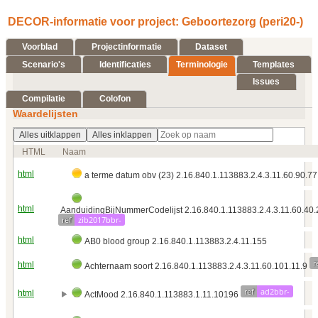
DECOR-informatie voor project: Geboortezorg (peri20-)
Voorblad
Projectinformatie
Dataset
Scenario's
Identificaties
Terminologie
Templates
Issues
Compilatie
Colofon
Waardelijsten
Alles uitklappen
Alles inklappen
HTML
Naam
html
a terme datum obv (23) 2.16.840.1.113883.2.4.3.11.60.90.77
html
AanduidingBijNummerCodelijst 2.16.840.1.113883.2.4.3.11.60.40.
ref
zib2017bbr-
html
AB0 blood group 2.16.840.1.113883.2.4.11.155
r
html
Achternaam soort 2.16.840.1.113883.2.4.3.11.60.101.11.9
ref
ad2bbr-
html
ActMood 2.16.840.1.113883.1.11.10196