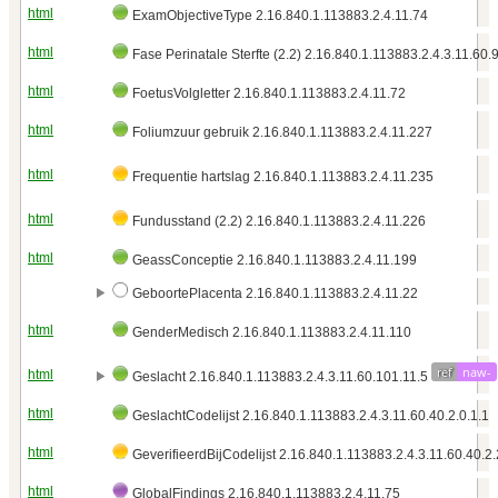
html
ExamObjectiveType 2.16.840.1.113883.2.4.11.74
html
Fase Perinatale Sterfte (2.2) 2.16.840.1.113883.2.4.3.11.60.
html
FoetusVolgletter 2.16.840.1.113883.2.4.11.72
html
Foliumzuur gebruik 2.16.840.1.113883.2.4.11.227
html
Frequentie hartslag 2.16.840.1.113883.2.4.11.235
html
Fundusstand (2.2) 2.16.840.1.113883.2.4.11.226
html
GeassConceptie 2.16.840.1.113883.2.4.11.199
GeboortePlacenta 2.16.840.1.113883.2.4.11.22
html
GenderMedisch 2.16.840.1.113883.2.4.11.110
ref
naw-
html
Geslacht 2.16.840.1.113883.2.4.3.11.60.101.11.5
html
GeslachtCodelijst 2.16.840.1.113883.2.4.3.11.60.40.2.0.1.1
html
GeverifieerdBijCodelijst 2.16.840.1.113883.2.4.3.11.60.40.2.
html
GlobalFindings 2.16.840.1.113883.2.4.11.75