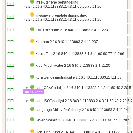
Intra-uteriene behandeling
html
(2.2) 2.16.840.1.113883.2.4.3.11.60.90.77.11.26
Invasieve prenatale diagnostiek
html
(2.2) 2.16.840.1.113883.2.4.3.11.60.90.77.11.25
html
IUVD methode 2.16.840.1.113883.2.4.11.223
html
Ketonen 2.16.840.1.113883.2.4.11.237
html
KeuzeTest 2.16.840.1.113883.2.4.3.11.60.90.77.11.266
html
KleurVruchtwater 2.16.840.1.113883.2.4.11.20
html
KunstverlossingIndicatie 2.16.840.1.113883.2.4.11.37
LandGBACodelijst 2.16.840.1.113883.2.4.3.11.60.40.2.20.5
html
zib2017bbr-
html
LandISOCodelijst 2.16.840.1.113883.2.4.3.11.60.40.2.20.5.2
html
Language Ability Proficiency 2.16.840.1.113883.2.4.11.141
html
Leven voelen 2.16.840.1.113883.2.4.3.11.60.90.77.11.207
html
Lich. Ond. Kind 2.16.840.1.113883.2.4.3.11.60.90.77.11.273