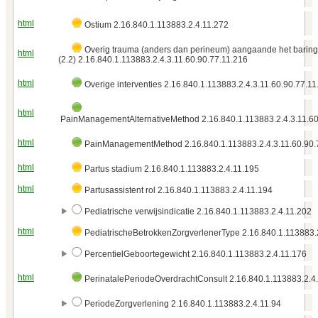
html
Ostium 2.16.840.1.113883.2.4.11.272
Overig trauma (anders dan perineum) aangaande het barin
html
(2.2) 2.16.840.1.113883.2.4.3.11.60.90.77.11.216
html
Overige interventies 2.16.840.1.113883.2.4.3.11.60.90.77.11
html
PainManagementAlternativeMethod 2.16.840.1.113883.2.4.3.11.60
html
PainManagementMethod 2.16.840.1.113883.2.4.3.11.60.90.
html
Partus stadium 2.16.840.1.113883.2.4.11.195
html
Partusassistent rol 2.16.840.1.113883.2.4.11.194
Pediatrische verwijsindicatie 2.16.840.1.113883.2.4.11.202
html
PediatrischeBetrokkenZorgverlenerType 2.16.840.1.113883.
PercentielGeboortegewicht 2.16.840.1.113883.2.4.11.176
html
PerinatalePeriodeOverdrachtConsult 2.16.840.1.113883.2.4
PeriodeZorgverlening 2.16.840.1.113883.2.4.11.94