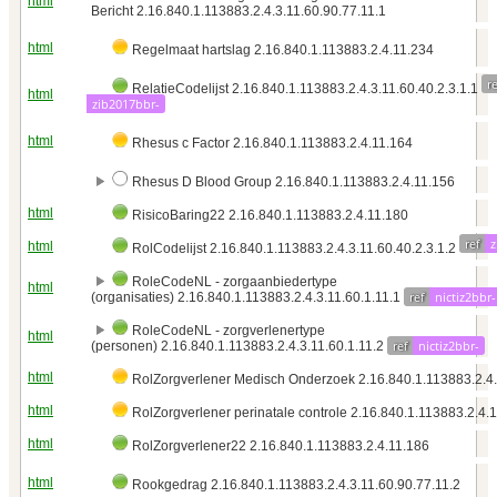
html
Bericht 2.16.840.1.113883.2.4.3.11.60.90.77.11.1
html
Regelmaat hartslag 2.16.840.1.113883.2.4.11.234
r
RelatieCodelijst 2.16.840.1.113883.2.4.3.11.60.40.2.3.1.1
html
zib2017bbr-
html
Rhesus c Factor 2.16.840.1.113883.2.4.11.164
Rhesus D Blood Group 2.16.840.1.113883.2.4.11.156
html
RisicoBaring22 2.16.840.1.113883.2.4.11.180
ref
z
html
RolCodelijst 2.16.840.1.113883.2.4.3.11.60.40.2.3.1.2
RoleCodeNL - zorgaanbiedertype
html
ref
nictiz2bbr-
(organisaties) 2.16.840.1.113883.2.4.3.11.60.1.11.1
RoleCodeNL - zorgverlenertype
html
ref
nictiz2bbr-
(personen) 2.16.840.1.113883.2.4.3.11.60.1.11.2
html
RolZorgverlener Medisch Onderzoek 2.16.840.1.113883.2.4
html
RolZorgverlener perinatale controle 2.16.840.1.113883.2.4.
html
RolZorgverlener22 2.16.840.1.113883.2.4.11.186
html
Rookgedrag 2.16.840.1.113883.2.4.3.11.60.90.77.11.2