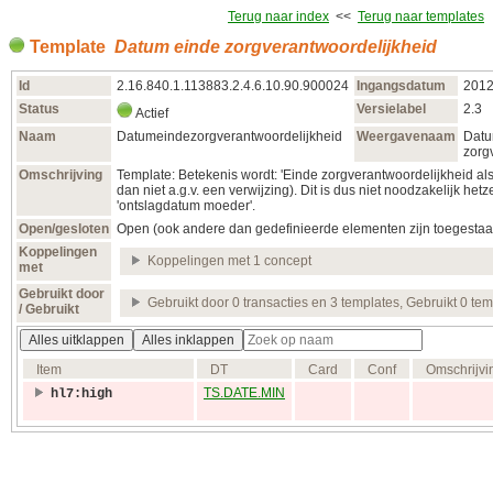
Terug naar index
<<
Terug naar templates
Template
Datum einde zorgverantwoordelijkheid
Id
2.16.840.1.113883.2.4.6.10.90.900024
Ingangsdatum
2012
Status
Versielabel
2.3
Actief
Naam
Datumeindezorgverantwoordelijkheid
Weergavenaam
Datu
zorg
Omschrijving
Template: Betekenis wordt: 'Einde zorgverantwoordelijkheid al
dan niet a.g.v. een verwijzing). Dit is dus niet noodzakelijk hetz
'ontslagdatum moeder'.
Open/gesloten
Open (ook andere dan gedefinieerde elementen zijn toegestaa
Koppelingen
Koppelingen met 1 concept
met
Gebruikt door
Gebruikt door 0 transacties en 3 templates, Gebruikt 0 te
/ Gebruikt
Alles uitklappen
Alles inklappen
Item
DT
Card
Conf
Omschrijvi
TS.DATE.MIN
hl7:high