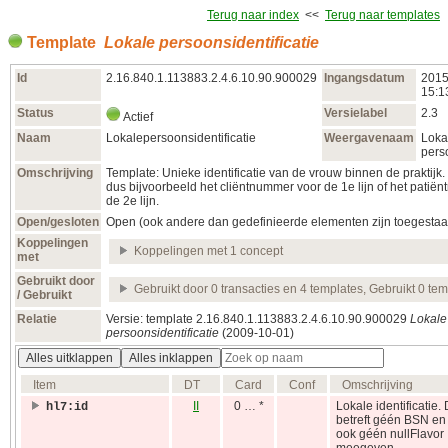
Terug naar index
<<
Terug naar templates
Template
Lokale persoonsidentificatie
Id
2.16.840.1.113883.2.4.6.10.90.900029
Ingangsdatum
2015
15:1
Status
Versielabel
2.3
Actief
Naam
Lokalepersoonsidentificatie
Weergavenaam
Loka
perso
Omschrijving
Template: Unieke identificatie van de vrouw binnen de praktijk. 
dus bijvoorbeeld het cliëntnummer voor de 1e lijn of het patië
de 2e lijn.
Open/gesloten
Open (ook andere dan gedefinieerde elementen zijn toegestaa
Koppelingen
Koppelingen met 1 concept
met
Gebruikt door
Gebruikt door 0 transacties en 4 templates, Gebruikt 0 te
/ Gebruikt
Relatie
Versie: template 2.16.840.1.113883.2.4.6.10.90.900029
Lokale
persoonsidentificatie
(2009‑10‑01)
Alles uitklappen
Alles inklappen
Item
DT
Card
Conf
Omschrijving
II
0 … *
Lokale identificatie. 
hl7:id
betreft géén BSN en
ook géén nullFlavor