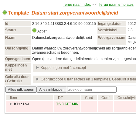
Terug naar index
<<
Terug naar templates
Template
Datum start zorgverantwoordelijkheid
Id
2.16.840.1.113883.2.4.6.10.90.900115
Ingangsdatum
2012
Status
Versielabel
2.3
Actief
Naam
Datumstartzorgverantwoordelijkheid
Weergavenaam
Datu
zorg
Omschrijving
Datum waarop uw zorgverantwoordelijkheid als zorgaanbieder
zwangerschap is begonnen.
Open/gesloten
Open (ook andere dan gedefinieerde elementen zijn toegestaa
Koppelingen
Koppelingen met 1 concept
met
Gebruikt door
Gebruikt door 0 transacties en 3 templates, Gebruikt 0 te
/ Gebruikt
Alles uitklappen
Alles inklappen
Item
DT
Card
Conf
Omschrijvi
TS.DATE.MIN
hl7:low