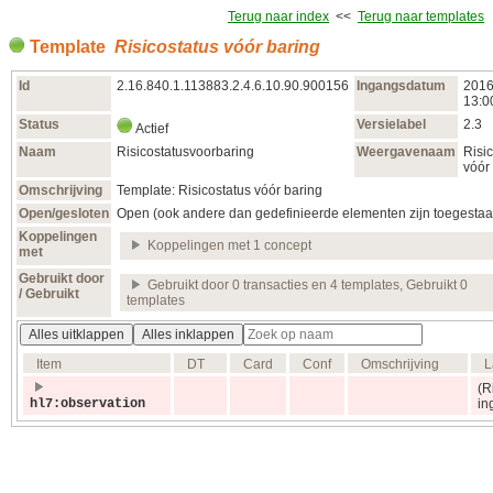
Terug naar index
<<
Terug naar templates
Template
Risicostatus vóór baring
Id
2.16.840.1.113883.2.4.6.10.90.900156
Ingangsdatum
2016
13:0
Status
Versielabel
2.3
Actief
Naam
Risicostatusvoorbaring
Weergavenaam
Risi
vóór
Omschrijving
Template: Risicostatus vóór baring
Open/gesloten
Open (ook andere dan gedefinieerde elementen zijn toegestaa
Koppelingen
Koppelingen met 1 concept
met
Gebruikt door
Gebruikt door 0 transacties en 4 templates, Gebruikt 0
/ Gebruikt
templates
Alles uitklappen
Alles inklappen
Item
DT
Card
Conf
Omschrijving
L
(R
hl7:observation
in