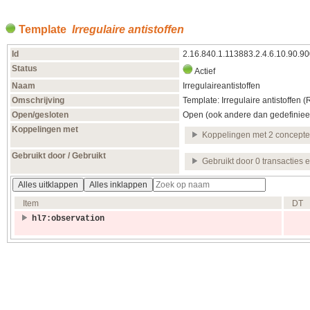
Template
Irregulaire antistoffen
Id
2.16.840.1.113883.2.4.6.10.90.9
Status
Actief
Naam
Irregulaireantistoffen
Omschrijving
Template: Irregulaire antistoffen 
Open/gesloten
Open (ook andere dan gedefiniee
Koppelingen met
Koppelingen met 2 concept
Gebruikt door / Gebruikt
Gebruikt door 0 transacties 
Alles uitklappen
Alles inklappen
Item
DT
hl7:observation