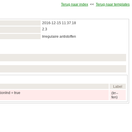
Terug naar index
<<
Terug naar templates
2016‑12‑15 11:37:18
2.3
Irregulaire antistoffen
Label
ionInd = true
(Irr
fen)