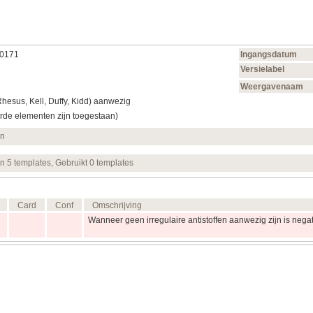
00171
Ingangsdatum
Versielabel
Weergavenaam
(Rhesus, Kell, Duffy, Kidd) aanwezig
rde elementen zijn toegestaan)
en
en 5 templates, Gebruikt 0 templates
Card
Conf
Omschrijving
Wanneer geen irregulaire antistoffen aanwezig zijn is negat