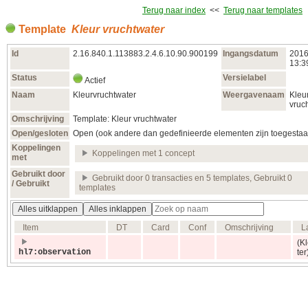
Terug naar index
<<
Terug naar templates
Template
Kleur vruchtwater
Id
2.16.840.1.113883.2.4.6.10.90.900199
Ingangsdatum
2016
13:3
Status
Versielabel
Actief
Naam
Kleurvruchtwater
Weergavenaam
Kleu
vruc
Omschrijving
Template: Kleur vruchtwater
Open/gesloten
Open (ook andere dan gedefinieerde elementen zijn toegestaa
Koppelingen
Koppelingen met 1 concept
met
Gebruikt door
Gebruikt door 0 transacties en 5 templates, Gebruikt 0
/ Gebruikt
templates
Alles uitklappen
Alles inklappen
Item
DT
Card
Conf
Omschrijving
L
(K
hl7:observation
ter