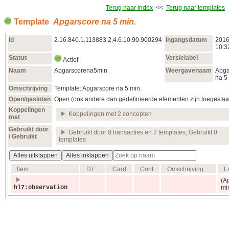
Terug naar index
<<
Terug naar templates
Template
Apgarscore na 5 min.
Id
2.16.840.1.113883.2.4.6.10.90.900294
Ingangsdatum
2016
10:3
Status
Versielabel
Actief
Naam
Apgarscorena5min
Weergavenaam
Apga
na 5
Omschrijving
Template: Apgarscore na 5 min.
Open/gesloten
Open (ook andere dan gedefinieerde elementen zijn toegestaa
Koppelingen
Koppelingen met 2 concepten
met
Gebruikt door
Gebruikt door 0 transacties en 7 templates, Gebruikt 0
/ Gebruikt
templates
Alles uitklappen
Alles inklappen
Item
DT
Card
Conf
Omschrijving
L
(A
hl7:observation
mi