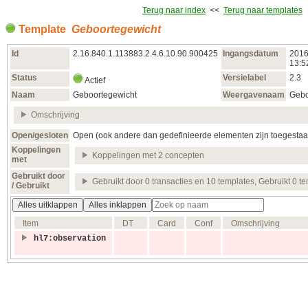
Terug naar index
<<
Terug naar templates
Template
Geboortegewicht
Id
2.16.840.1.113883.2.4.6.10.90.900425
Ingangsdatum
2016
13:5
Status
Versielabel
2.3
Actief
Naam
Geboortegewicht
Weergavenaam
Gebo
Omschrijving
Open/gesloten
Open (ook andere dan gedefinieerde elementen zijn toegestaa
Koppelingen
Koppelingen met 2 concepten
met
Gebruikt door
Gebruikt door 0 transacties en 10 templates, Gebruikt 0 t
/ Gebruikt
Alles uitklappen
Alles inklappen
Item
DT
Card
Conf
Omschrijving
hl7:observation