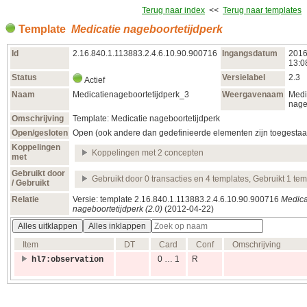
Terug naar index
<<
Terug naar templates
Template
Medicatie nageboortetijdperk
Id
2.16.840.1.113883.2.4.6.10.90.900716
Ingangsdatum
2016
13:0
Status
Versielabel
2.3
Actief
Naam
Medicatienageboortetijdperk_3
Weergavenaam
Medi
nage
Omschrijving
Template: Medicatie nageboortetijdperk
Open/gesloten
Open (ook andere dan gedefinieerde elementen zijn toegestaa
Koppelingen
Koppelingen met 2 concepten
met
Gebruikt door
Gebruikt door 0 transacties en 4 templates, Gebruikt 1 tem
/ Gebruikt
Relatie
Versie: template 2.16.840.1.113883.2.4.6.10.90.900716
Medica
nageboortetijdperk (2.0)
(2012‑04‑22)
Alles uitklappen
Alles inklappen
Item
DT
Card
Conf
Omschrijving
0 … 1
R
hl7:observation