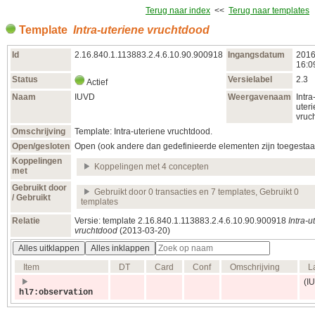
Terug naar index
<<
Terug naar templates
Template
Intra-uteriene vruchtdood
Id
2.16.840.1.113883.2.4.6.10.90.900918
Ingangsdatum
2016
16:0
Status
Versielabel
2.3
Actief
Naam
IUVD
Weergavenaam
Intra
uter
vruc
Omschrijving
Template: Intra-uteriene vruchtdood.
Open/gesloten
Open (ook andere dan gedefinieerde elementen zijn toegestaa
Koppelingen
Koppelingen met 4 concepten
met
Gebruikt door
Gebruikt door 0 transacties en 7 templates, Gebruikt 0
/ Gebruikt
templates
Relatie
Versie: template 2.16.840.1.113883.2.4.6.10.90.900918
Intra-u
vruchtdood
(2013‑03‑20)
Alles uitklappen
Alles inklappen
Item
DT
Card
Conf
Omschrijving
L
(I
hl7:observation