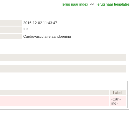
Terug naar index
<<
Terug naar templates
2016‑12‑02 11:43:47
2.3
Cardiovasculaire aandoening
Label
(Car
ing)