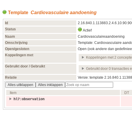
Template
Cardiovasculaire aandoening
Id
2.16.840.1.113883.2.4.6.10.90.9
Status
Actief
Naam
Cardiovasculaireaandoening
Omschrijving
Template: Cardiovasculaire aand
Open/gesloten
Open (ook andere dan gedefiniee
Koppelingen met
Koppelingen met 2 concept
Gebruikt door / Gebruikt
Gebruikt door 0 transacties 
Relatie
Versie: template 2.16.840.1.1138
Alles uitklappen
Alles inklappen
Item
DT
hl7:observation