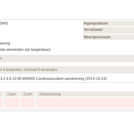
00945
Ingangsdatum
Versielabel
Weergavenaam
oening
rde elementen zijn toegestaan)
en
en 8 templates, Gebruikt 0 templates
83.2.4.6.10.90.900945
Cardiovasculaire aandoening
(2014‑10‑24)
Card
Conf
Omschrijving