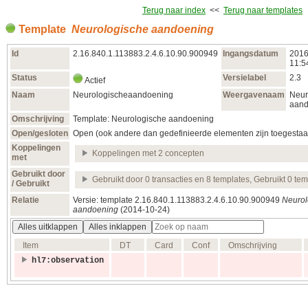
Terug naar index
<<
Terug naar templates
Template
Neurologische aandoening
Id
2.16.840.1.113883.2.4.6.10.90.900949
Ingangsdatum
2016
11:5
Status
Versielabel
2.3
Actief
Naam
Neurologischeaandoening
Weergavenaam
Neur
aand
Omschrijving
Template: Neurologische aandoening
Open/gesloten
Open (ook andere dan gedefinieerde elementen zijn toegestaa
Koppelingen
Koppelingen met 2 concepten
met
Gebruikt door
Gebruikt door 0 transacties en 8 templates, Gebruikt 0 te
/ Gebruikt
Relatie
Versie: template 2.16.840.1.113883.2.4.6.10.90.900949
Neurol
aandoening
(2014‑10‑24)
Alles uitklappen
Alles inklappen
Item
DT
Card
Conf
Omschrijving
hl7:observation