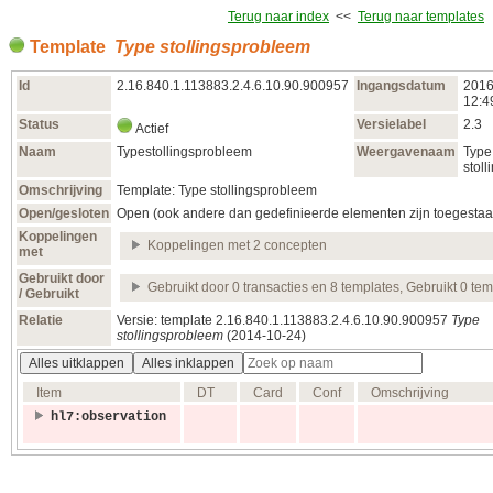
Terug naar index
<<
Terug naar templates
Template
Type stollingsprobleem
Id
2.16.840.1.113883.2.4.6.10.90.900957
Ingangsdatum
2016
12:4
Status
Versielabel
2.3
Actief
Naam
Typestollingsprobleem
Weergavenaam
Type
stol
Omschrijving
Template: Type stollingsprobleem
Open/gesloten
Open (ook andere dan gedefinieerde elementen zijn toegestaa
Koppelingen
Koppelingen met 2 concepten
met
Gebruikt door
Gebruikt door 0 transacties en 8 templates, Gebruikt 0 te
/ Gebruikt
Relatie
Versie: template 2.16.840.1.113883.2.4.6.10.90.900957
Type
stollingsprobleem
(2014‑10‑24)
Alles uitklappen
Alles inklappen
Item
DT
Card
Conf
Omschrijving
hl7:observation