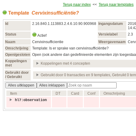
Terug naar index
<<
Terug naar templates
Template
Cervixinsufficiëntie?
Id
2.16.840.1.113883.2.4.6.10.90.900968
Ingangsdatum
2016
14:4
Status
Versielabel
2.3
Actief
Naam
Cervixinsufficientie
Weergavenaam
Cervi
Omschrijving
Template: Is er sprake van cervixinsufficiëntie?
Open/gesloten
Open (ook andere dan gedefinieerde elementen zijn toegestaa
Koppelingen
Koppelingen met 4 concepten
met
Gebruikt door
Gebruikt door 0 transacties en 9 templates, Gebruikt 0 te
/ Gebruikt
Alles uitklappen
Alles inklappen
Item
DT
Card
Conf
Omschrijving
hl7:observation