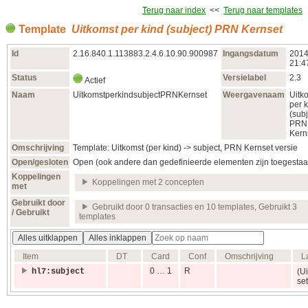
Terug naar index
<<
Terug naar templates
Template
Uitkomst per kind (subject) PRN Kernset
Id
2.16.840.1.113883.2.4.6.10.90.900987
Ingangsdatum
2014
21:4
Status
Versielabel
2.3
Actief
Naam
UitkomstperkindsubjectPRNKernset
Weergavenaam
Uitk
per 
(subj
PRN
Kern
Omschrijving
Template: Uitkomst (per kind) -> subject, PRN Kernset versie
Open/gesloten
Open (ook andere dan gedefinieerde elementen zijn toegestaa
Koppelingen
Koppelingen met 2 concepten
met
Gebruikt door
Gebruikt door 0 transacties en 10 templates, Gebruikt 3
/ Gebruikt
templates
Alles uitklappen
Alles inklappen
Item
DT
Card
Conf
Omschrijving
L
0 … 1
R
hl7:subject
(Ui
set