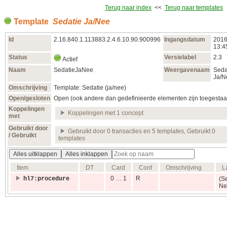
Terug naar index
<<
Terug naar templates
Template
Sedatie Ja/Nee
Id
2.16.840.1.113883.2.4.6.10.90.900996
Ingangsdatum
2016
13:4
Status
Versielabel
2.3
Actief
Naam
SedatieJaNee
Weergavenaam
Seda
Ja/N
Omschrijving
Template: Sedatie (ja/nee)
Open/gesloten
Open (ook andere dan gedefinieerde elementen zijn toegestaa
Koppelingen
Koppelingen met 1 concept
met
Gebruikt door
Gebruikt door 0 transacties en 5 templates, Gebruikt 0
/ Gebruikt
templates
Alles uitklappen
Alles inklappen
Item
DT
Card
Conf
Omschrijving
L
0 … 1
R
hl7:procedure
(S
Ne