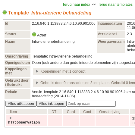
Terug naar index
<<
Terug naar templates
Template
Intra-uteriene behandeling
Id
2.16.840.1.113883.2.4.6.10.90.901006
Ingangsdatum
2016
11:0
Status
Versielabel
2.3
Actief
Naam
Intra-uterienebehandeling
Weergavenaam
Intra
uter
beha
Omschrijving
Template: Intra-uteriene behandeling
Open/gesloten
Open (ook andere dan gedefinieerde elementen zijn toegestaa
Koppelingen
Koppelingen met 1 concept
met
Gebruikt door
Gebruikt door 0 transacties en 3 templates, Gebruikt 0 te
/ Gebruikt
Relatie
Versie: template 2.16.840.1.113883.2.4.6.10.90.901006
Intra-u
behandeling
(2014‑11‑06)
Alles uitklappen
Alles inklappen
Item
DT
Card
Conf
Omschrijving
(I
hl7:observation
in