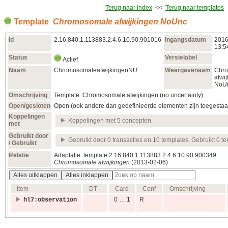
Terug naar index
<<
Terug naar templates
Template
Chromosomale afwijkingen NoUnc
Id
2.16.840.1.113883.2.4.6.10.90.901016
Ingangsdatum
2016
13:5
Status
Versielabel
Actief
Naam
ChromosomaleafwijkingenNU
Weergavenaam
Chr
afwi
NoU
Omschrijving
Template: Chromosomale afwijkingen (no uncertainty)
Open/gesloten
Open (ook andere dan gedefinieerde elementen zijn toegestaa
Koppelingen
Koppelingen met 5 concepten
met
Gebruikt door
Gebruikt door 0 transacties en 10 templates, Gebruikt 0 t
/ Gebruikt
Relatie
Adaptatie: template 2.16.840.1.113883.2.4.6.10.90.900349
Chromosomale afwijkingen
(2013‑02‑06)
Alles uitklappen
Alles inklappen
Item
DT
Card
Conf
Omschrijving
0 … 1
R
hl7:observation