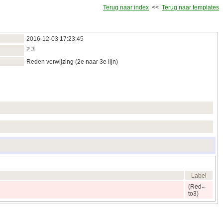
Terug naar index
<<
Terug naar templates
2016‑12‑03 17:23:45
2.3
Reden verwijzing (2e naar 3e lijn)
Label
(Red
to3)