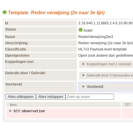
Template
Reden verwijzing (2e naar 3e lijn)
Id
2.16.840.1.113883.2.4.6.10.90.9
Status
Actief
Naam
RedenVerwijzing2to3
Omschrijving
Reden verwijzing (2e naar 3e lijn)
Classificatie
HL7v3 Payload level template
Open/gesloten
Open (ook andere dan gedefiniee
Koppelingen met
Koppelingen met 1 concept
Gebruikt door / Gebruikt
Gebruikt door 0 transacties 
Voorbeeld
Voorbeeld
Alles uitklappen
Alles inklappen
Item
DT
hl7:observation