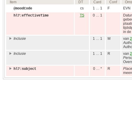
Item
DT
Card
Conf
Omsc
cs
1 … 1
F
EVN
@moodCode
TS
0 … 1
Datum
hl7:effectiveTime
gebeu
plaat
tijds
in de
Inclusie
1 … 1
M
van
2
Autho
Autho
Inclusie
1 … 1
R
van
2
Perso
Overs
0 … *
R
Place
hl7:subject
meerd