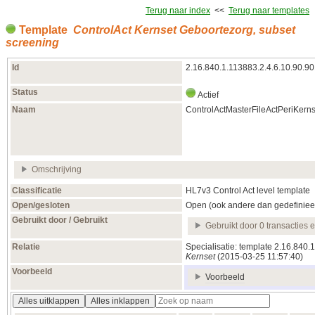
Terug naar index
<<
Terug naar templates
Template
ControlAct Kernset Geboortezorg, subset
screening
Id
2.16.840.1.113883.2.4.6.10.90.9
Status
Actief
Naam
ControlActMasterFileActPeriKern
Omschrijving
Classificatie
HL7v3 Control Act level template
Open/gesloten
Open (ook andere dan gedefiniee
Gebruikt door / Gebruikt
Gebruikt door 0 transacties 
Relatie
Specialisatie: template 2.16.840
Kernset
(2015‑03‑25 11:57:40)
Voorbeeld
Voorbeeld
Alles uitklappen
Alles inklappen