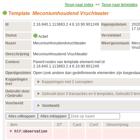
Terug naar index
<<
Terug naar templates
Template
Meconiumhoudend Vruchtwater
Id
2.16.840.1.113883.2.4.6.10.90.901249
Ingangsdatum
2020
17:1
Status
Versielabel
Actief
Naam
Meconiumhoudendvruchtwater
Weergavenaam
Mec
Vruc
Omschrijving
Meconiumhoudend Vruchtwater
Context
Parent nodes van template element met id
2.16.840.1.113883.2.4.6.10.90.901249
Open/gesloten
Open (ook andere dan gedefinieerde elementen zijn toegestaa
Koppelingen
Koppelingen met 2 concepten
met
Gebruikt door
Gebruikt door 0 transacties en 6 templates, Gebruikt 0 te
/ Gebruikt
Voorbeeld
Voorbeeld
Alles uitklappen
Alles inklappen
Item
DT
Card
Conf
Omschrijving
hl7:observation