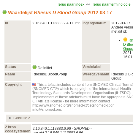
Terug naar index
<<
Terug naar terminologie
Waardelijst
Rhesus D Blood Group
2012‑03‑17
Id
2.16.840.1.113883.2.4.11.156
Ingangsdatum
2012‑03‑17
Andere versi
met dit id:
Rh
D Blo
Grou
2021‑
16:01
Status
Versielabel
Definitief
Naam
RhesusDBloodGroup
Weergavenaam
Rhesus D Bl
Group
Copyright
This artefact includes content from SNOMED Clinical Term
(SNOMED CT®) which is copyright of the International Health
Terminology Standards Development Organisation (IHTSDO).
Implementers of these artefacts must have the appropriate 
CT Affiliate license - for more information contact
http://www.snomed.org/snomed-ct/getsnomed-ct or
info@snomed.org.
Gebruik: 2
2 bron
2.16.840.1.113883.6.96 -
SNOMED
-
codesystemen
urn:oid:2.16.840.1.113883.6.96