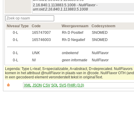
2.16.840.1.113883.5.1008 -
NullFlavor
-
urn:oid:2.16.840.1.113883.5.1008
Niveau/ Type
Code
Weergavenaam
Codesysteem
0‑L
165747007
Rh D Positief
SNOMED
0‑L
165746003
Rh D Negatief
SNOMED
0‑L
UNK
onbekend
NullFlavor
0‑L
NI
geen informatie
NullFlavor
Legenda: Type L=leaf, S=specializable, A=abstract, D=deprecated. NullFlavors
komen in het attribuut @nullFlavor in plaats van in @code. NullFlavor OTH (and
in een gecodeerd element veronderstelt tekst in originalText.
XML
JSON
CSV
SQL
SVS
FHIR (3.0)